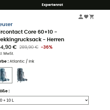
Expertenrat
Wandern
Wanderrucksäcke
euter
ircontact Core 60+10 -
rekkingrucksack - Herren
84,90 €
289,90 €
-36%
kl. MwSt.
rbe
:
Atlantic / Ink
röße
: