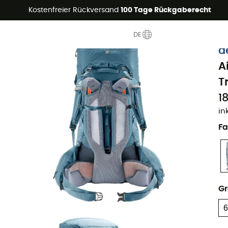
Sommerangebote🔥 -5% EXTRA ab 2 Produkten* Code Summer5
Kostenfreier Rückversand
100 Tage Rückgaberecht
DE
Nachhaltigkeit
d
A
T
1
in
Fa
G