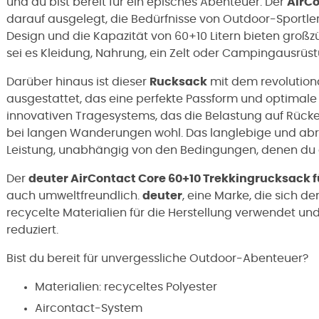
und du bist bereit für ein episches Abenteuer. Der
AirCo
darauf ausgelegt, die Bedürfnisse von Outdoor-Sportlern
Design und die Kapazität von 60+10 Litern bieten großz
sei es Kleidung, Nahrung, ein Zelt oder Campingausrüst
Darüber hinaus ist dieser
Rucksack
mit dem revolution
ausgestattet, das eine perfekte Passform und optimale 
innovativen Tragesystems, das die Belastung auf Rücken
bei langen Wanderungen wohl. Das langlebige und abrieb
Leistung, unabhängig von den Bedingungen, denen du a
Der
deuter AirContact Core 60+10 Trekkingrucksack f
auch umweltfreundlich.
deuter
, eine Marke, die sich d
recycelte Materialien für die Herstellung verwendet u
reduziert.
Bist du bereit für unvergessliche Outdoor-Abenteuer?
Materialien: recyceltes Polyester
Aircontact-System