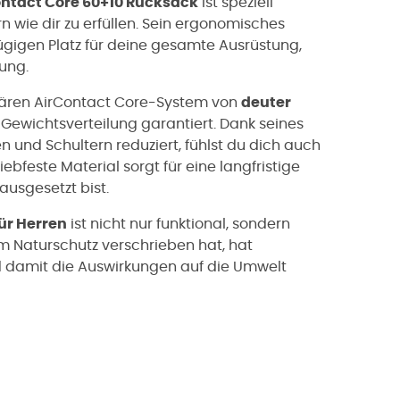
ntact Core 60+10 Rucksack
ist speziell
 wie dir zu erfüllen. Sein ergonomisches
ügigen Platz für deine gesamte Ausrüstung,
ung.
ären AirContact Core-System von
deuter
Gewichtsverteilung garantiert. Dank seines
 und Schultern reduziert, fühlst du dich auch
feste Material sorgt für eine langfristige
usgesetzt bist.
ür Herren
ist nicht nur funktional, sondern
em Naturschutz verschrieben hat, hat
nd damit die Auswirkungen auf die Umwelt