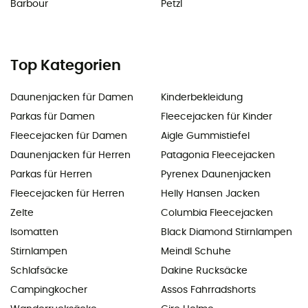
Barbour
Petzl
Top Kategorien
Daunenjacken für Damen
Kinderbekleidung
Parkas für Damen
Fleecejacken für Kinder
Fleecejacken für Damen
Aigle Gummistiefel
Daunenjacken für Herren
Patagonia Fleecejacken
Parkas für Herren
Pyrenex Daunenjacken
Fleecejacken für Herren
Helly Hansen Jacken
Zelte
Columbia Fleecejacken
Isomatten
Black Diamond Stirnlampen
Stirnlampen
Meindl Schuhe
Schlafsäcke
Dakine Rucksäcke
Campingkocher
Assos Fahrradshorts