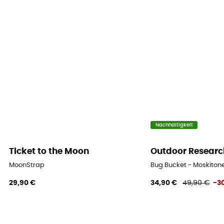
Nachhaltigkeit
Ticket to the Moon
Outdoor Researc
MoonStrap
Bug Bucket - Moskiton
29,90 €
34,90 €
49,90 €
-3