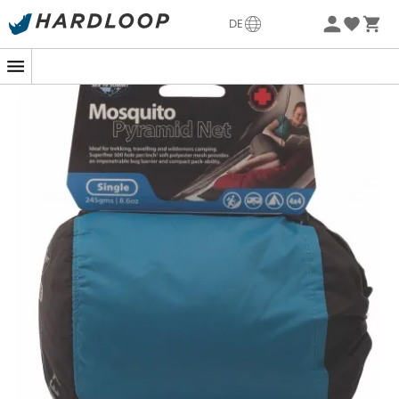
Sommerangebote🔥 -5% EXTRA ab 2 Produkten* Code
DE
Summer5
-5% Extra - Code Summer5