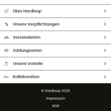
Alle Hilfethemen
Über Hardloop
Sendungsverfolgung
Über uns
Größentabelle
Unsere Verpflichtungen
HardGuides
Rücksendung & Rückerstattung
Unser Fußabdruck
Unsere Botschafter
Versandarten
Vertrag widerrufen
Second hand
Auswahl an nachhaltigen Produkten
Zahlungsarten
Unsere Vorteile
Kostenloser Versand ab 100 €
Kollaboration
Kostenfreier Rückversand - 100 Tage Rückgaberecht
Partnerprogramm
Kundenservice ist kostenlos
© Hardloop 2026
Impressum
AGB