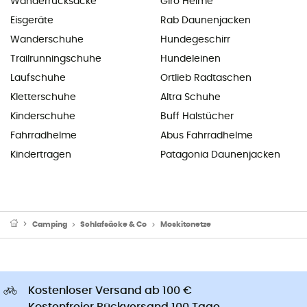
Wanderrucksäcke
Giro Helme
Eisgeräte
Rab Daunenjacken
Wanderschuhe
Hundegeschirr
Trailrunningschuhe
Hundeleinen
Laufschuhe
Ortlieb Radtaschen
Kletterschuhe
Altra Schuhe
Kinderschuhe
Buff Halstücher
Fahrradhelme
Abus Fahrradhelme
Kindertragen
Patagonia Daunenjacken
Camping
Schlafsäcke & Co
Moskitonetze
Kostenloser Versand ab 100 €
Kostenfreier Rückversand 100 Tage