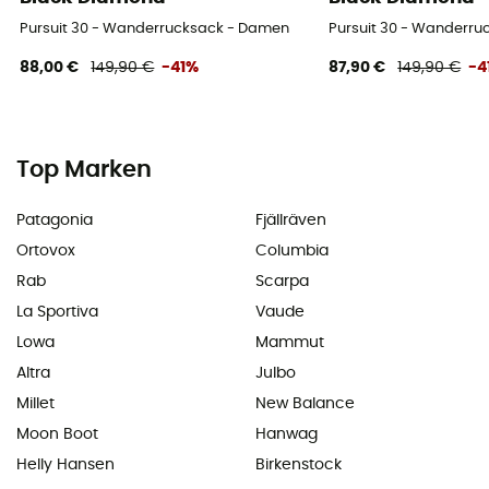
Pursuit 30 - Wanderrucksack - Damen
Pursuit 30 - Wanderr
88,00 €
149,90 €
-41%
87,90 €
149,90 €
-4
Top Marken
Patagonia
Fjällräven
Ortovox
Columbia
Rab
Scarpa
La Sportiva
Vaude
Lowa
Mammut
Altra
Julbo
Millet
New Balance
Moon Boot
Hanwag
Helly Hansen
Birkenstock