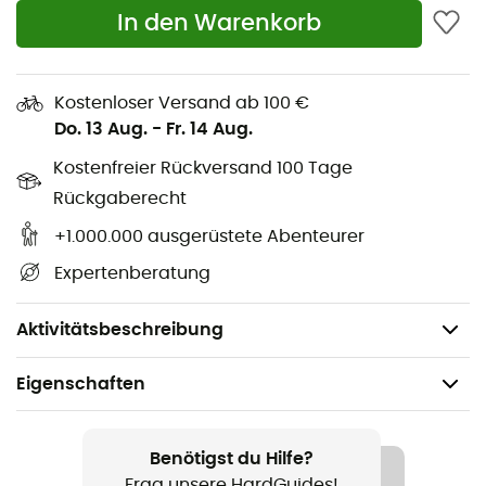
Länge: 220 cm
In den Warenkorb
Breite: 120 cm
Höhe: 100 cm
Kostenloser Versand ab 100 €
1 Platz
Do. 13 Aug.
-
Fr. 14 Aug.
Abmessungen: 220 x 120 x 100 cm
Kostenfreier Rückversand 100 Tage
Abmessungen im komprimierten Zustand: 16 x 13
Rückgaberecht
cm
Multifilament-Polyesterfasern
+1.000.000 ausgerüstete Abenteurer
Feines hexagonales Netzgewebe (80 Löcher pro
Expertenberatung
cm3)
Gewicht: 245 g
Aktivitätsbeschreibung
Eigenschaften
Geeignet für
Wandern / Reise / Camping
Benötigst du Hilfe?
Frag unsere HardGuides!