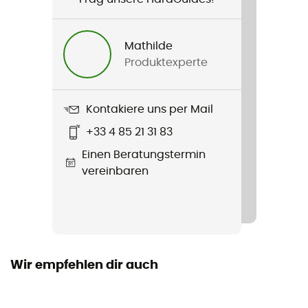
Gewicht
245 g
Mathilde
Produktexperte
Produkt
Simple Mosquito Pyramid Net Single
Kontakiere uns per Mail
Packlänge
+33 4 85 21 31 83
16 x 13 cm
Einen Beratungstermin
Länge
vereinbaren
Anzahl Sitze
1 Sitz
Wir empfehlen dir auch