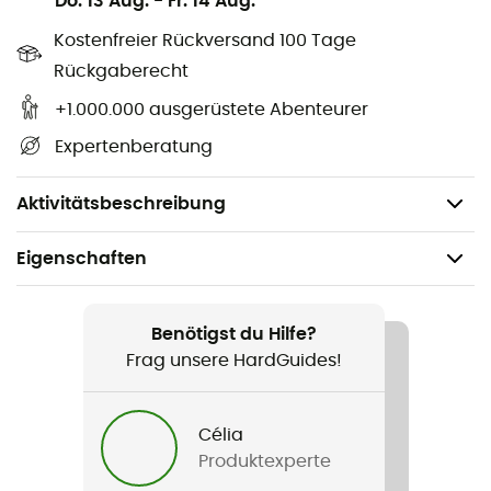
Do. 13 Aug.
-
Fr. 14 Aug.
Kostenfreier Rückversand 100 Tage
Rückgaberecht
+1.000.000 ausgerüstete Abenteurer
Expertenberatung
Aktivitätsbeschreibung
Eigenschaften
Geeignet für
Trekking / Camping
Benötigst du Hilfe?
Frag unsere HardGuides!
Gewicht
40 g
Célia
Produktexperte
Produkt