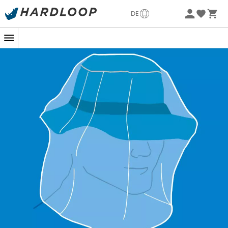
Sommerangebote🔥 -5% EXTRA ab 2 Produkten* Code
DE
Summer5