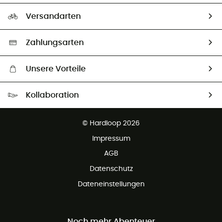
Rücksendung & Rückerstattung
Unser Fußabdruck
Unsere Botschafter
Versandarten
Vertrag widerrufen
Second hand
Auswahl an nachhaltigen Produkten
Zahlungsarten
Unsere Vorteile
Kostenloser Versand ab 100 €
Kollaboration
Kostenfreier Rückversand - 100 Tage Rückgaberecht
Partnerprogramm
Kundenservice ist kostenlos
© Hardloop 2026
Impressum
AGB
Datenschutz
Dateneinstellungen
Noch mehr Abenteuer