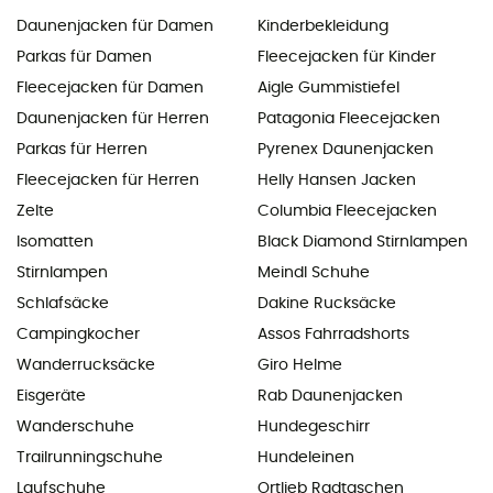
Daunenjacken für Damen
Kinderbekleidung
Parkas für Damen
Fleecejacken für Kinder
Fleecejacken für Damen
Aigle Gummistiefel
Daunenjacken für Herren
Patagonia Fleecejacken
Parkas für Herren
Pyrenex Daunenjacken
Fleecejacken für Herren
Helly Hansen Jacken
Zelte
Columbia Fleecejacken
Isomatten
Black Diamond Stirnlampen
Stirnlampen
Meindl Schuhe
Schlafsäcke
Dakine Rucksäcke
Campingkocher
Assos Fahrradshorts
Wanderrucksäcke
Giro Helme
Eisgeräte
Rab Daunenjacken
Wanderschuhe
Hundegeschirr
Trailrunningschuhe
Hundeleinen
Laufschuhe
Ortlieb Radtaschen