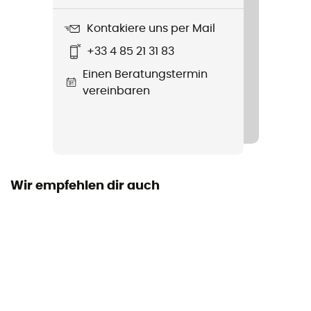
Moustiquaire de tête - non imprégnée
Kontakiere uns per Mail
Breite
+33 4 85 21 31 83
50 cm
Einen Beratungstermin
Länge
vereinbaren
Material
75 denier polyester
Wir empfehlen dir auch