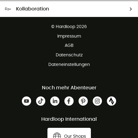
Kostenloser Versand ab 100 €
Kollaboration
Kostenfreier Rückversand - 100 Tage Rückgaberecht
Partnerprogramm
Kundenservice ist kostenlos
© Hardloop 2026
Impressum
AGB
Datenschutz
Dateneinstellungen
Noch mehr Abenteuer
Hardloop International
Our Shops