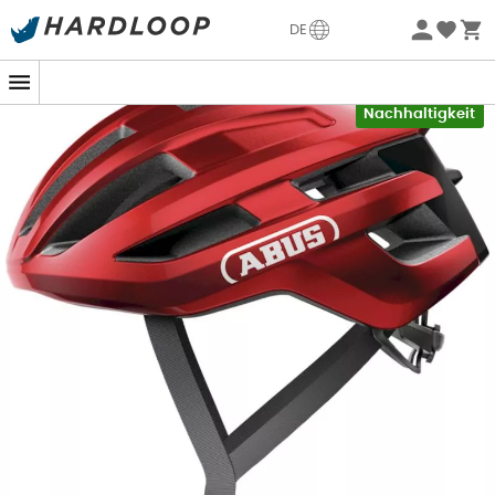
Sommerangebote🔥 -5% EXTRA ab 2 Produkten* Code
DE
Summer5
-5% Extra - Code Summer5
Nachhaltigkeit
Egal, welches Abenteuer auf zwei Rädern als nächstes
ansteht, mit dem
PowerDome
überlässt du in Sachen