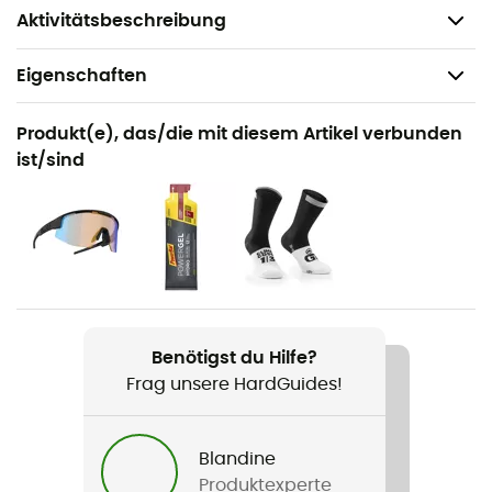
Gewicht: 210 g
Aktivitätsbeschreibung
Eigenschaften
Geeignet für
Produkt(e), das/die mit diesem Artikel verbunden
Radsport / Road bike
ist/sind
Geschlecht
Herren / Damen
Gewicht
210 g
Benötigst du Hilfe?
Produkt
Frag unsere HardGuides!
PowerDome
Rumpfaufbau
Blandine
In Mold
Produktexperte