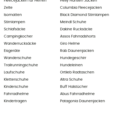
Fleecejacken für Herren
Helly Hansen Jacken
Zelte
Columbia Fleecejacken
Isomatten
Black Diamond Stirnlampen
Stirnlampen
Meindl Schuhe
Schlafsäcke
Dakine Rucksäcke
Campingkocher
Assos Fahrradshorts
Wanderrucksäcke
Giro Helme
Eisgeräte
Rab Daunenjacken
Wanderschuhe
Hundegeschirr
Trailrunningschuhe
Hundeleinen
Laufschuhe
Ortlieb Radtaschen
Kletterschuhe
Altra Schuhe
Kinderschuhe
Buff Halstücher
Fahrradhelme
Abus Fahrradhelme
Kindertragen
Patagonia Daunenjacken