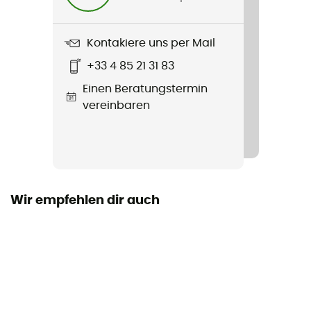
Label
Origine Européenne Garantie
Kontakiere uns per Mail
+33 4 85 21 31 83
Verschlusssystem
Einen Beratungstermin
Schnalle
vereinbaren
Füllmaterial
Abnehmbar
Reflektierende Elemente
Nein
Wir empfehlen dir auch
Visier
Nein
Zertifizierung
CE Norm