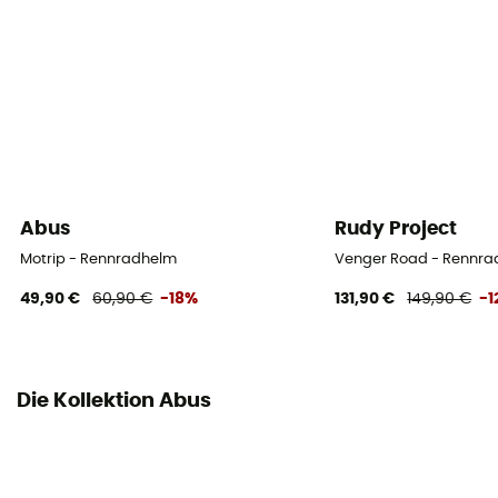
Persönliche Schutzausrüstung
PPE - Category 2
Abus
Rudy Project
Motrip - Rennradhelm
Venger Road - Rennr
49,90 €
60,90 €
-18%
131,90 €
149,90 €
-1
Die Kollektion Abus