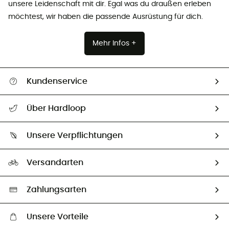
unsere Leidenschaft mit dir. Egal was du draußen erleben
möchtest, wir haben die passende Ausrüstung für dich.
Mehr Infos +
Kundenservice
Alle Hilfethemen
Über Hardloop
Sendungsverfolgung
Über uns
Größentabelle
Unsere Verpflichtungen
HardGuides
Rücksendung & Rückerstattung
Unser Fußabdruck
Unsere Botschafter
Versandarten
Vertrag widerrufen
Second hand
Auswahl an nachhaltigen Produkten
Zahlungsarten
Unsere Vorteile