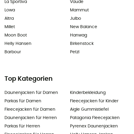
La Sportiva
Vaude
Lowa
Mammut
Altra
Julbo
Millet
New Balance
Moon Boot
Hanwag
Helly Hansen
Birkenstock
Barbour
Petzl
Top Kategorien
Daunenjacken für Damen
Kinderbekleidung
Parkas für Damen
Fleecejacken für Kinder
Fleecejacken für Damen
Aigle Gummistiefel
Daunenjacken für Herren
Patagonia Fleecejacken
Parkas für Herren
Pyrenex Daunenjacken