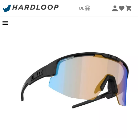
Sommerangebote🔥 -5% EXTRA ab 2 Produkten* Code
DE
Summer5
-5% Extra - Code Summer5