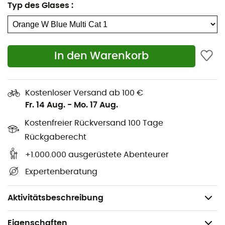
Typ des Glases
:
Augenmerk auf deine Leistung hergestellt. Wenn du eine
vielseitige Sonnenbrille
zum Sport machen suchst,
dann können wir dir die
Bliz Matrix Small
wärmstens
empfehlen!
In den Warenkorb
Vielfältige Einsatzmöglichkeiten
Verschiedene Farben und Designs verfügbar
Kostenloser Versand ab 100 €
Unterschiedliche Gläser für den Einsatz bei
Fr. 14 Aug.
-
Mo. 17 Aug.
unterschiedlicher Belichtung
Kostenfreier Rückversand 100 Tage
Perfekt an deine Gesichtsform anpassbar
Rückgaberecht
Hoher Tragekomfort
100%iger Schutz vor UVA und UVB-Strahlung
+1.000.000 ausgerüstete Abenteurer
Bruchsicheres Glas
Expertenberatung
Inklusive Reinigungstuch und
Aufbewahrungstasche
Aktivitätsbeschreibung
Eigenschaften