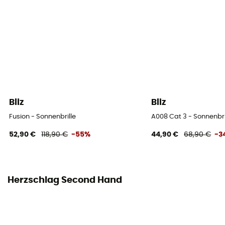
Bliz
Bliz
Fusion - Sonnenbrille
A008 Cat 3 - Sonnenbri
52,90 €
118,90 €
-55%
44,90 €
68,90 €
-3
Herzschlag Second Hand