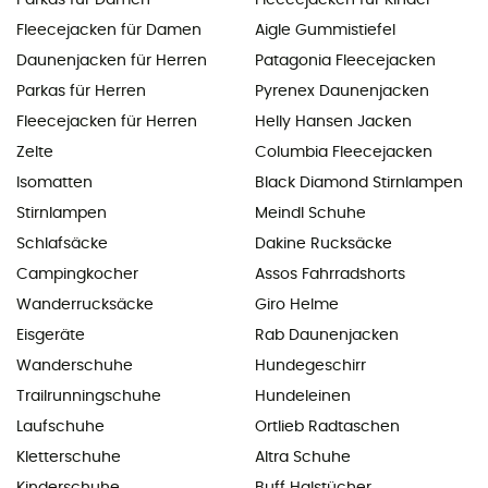
Parkas für Damen
Fleecejacken für Kinder
Fleecejacken für Damen
Aigle Gummistiefel
Daunenjacken für Herren
Patagonia Fleecejacken
Parkas für Herren
Pyrenex Daunenjacken
Fleecejacken für Herren
Helly Hansen Jacken
Zelte
Columbia Fleecejacken
Isomatten
Black Diamond Stirnlampen
Stirnlampen
Meindl Schuhe
Schlafsäcke
Dakine Rucksäcke
Campingkocher
Assos Fahrradshorts
Wanderrucksäcke
Giro Helme
Eisgeräte
Rab Daunenjacken
Wanderschuhe
Hundegeschirr
Trailrunningschuhe
Hundeleinen
Laufschuhe
Ortlieb Radtaschen
Kletterschuhe
Altra Schuhe