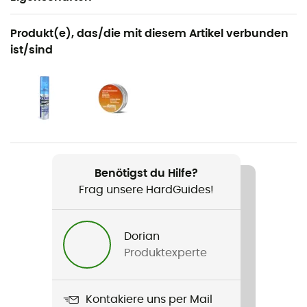
Geeignet für
Produkt(e), das/die mit diesem Artikel verbunden
Trailrunning / Running / Mountainbike / Radsport /
ist/sind
Skilanglauf
Geschlecht
Herren / Damen
Produkt
Matrix Small
Benötigst du Hilfe?
Frag unsere HardGuides!
Material
Grilamid TR90
Dorian
Im Lieferumfang enthalten
Produktexperte
Weiche Tasche - Hartschale
Glass material
Kontakiere uns per Mail