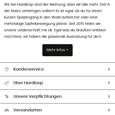
Wir bei Hardloop sind der Meinung, dass wir alle mehr Zeit in
der Natur verbringen sollten! Es ist egal, ob du für einen
kurzen Spaziergang in den Wald aufbrichst oder eine
mehrtätige Gipfelbesteigung planst. Seit 2015 teilen wir
unsere Leidenschaft mit dir. Egal was du draußen erleben
möchtest, wir haben die passende Ausrüstung für dich.
Mehr Infos +
Kundenservice
Alle Hilfethemen
Über Hardloop
Sendungsverfolgung
Über uns
Größentabelle
Unsere Verpflichtungen
HardGuides
Rücksendung & Rückerstattung
Unser Fußabdruck
Unsere Botschafter
Versandarten
Vertrag widerrufen
Second hand