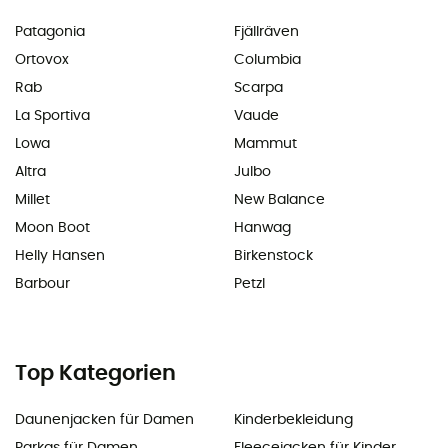
Patagonia
Fjällräven
Ortovox
Columbia
Rab
Scarpa
La Sportiva
Vaude
Lowa
Mammut
Altra
Julbo
Millet
New Balance
Moon Boot
Hanwag
Helly Hansen
Birkenstock
Barbour
Petzl
Top Kategorien
Daunenjacken für Damen
Kinderbekleidung