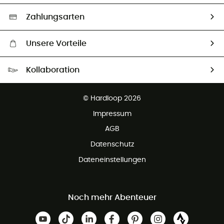
Auswahl an nachhaltigen Produkten
Zahlungsarten
Unsere Vorteile
Kostenloser Versand ab 100 €
Kollaboration
Kostenfreier Rückversand - 100 Tage Rückgaberecht
Partnerprogramm
Kundenservice ist kostenlos
© Hardloop 2026
Impressum
AGB
Datenschutz
Dateneinstellungen
Noch mehr Abenteuer