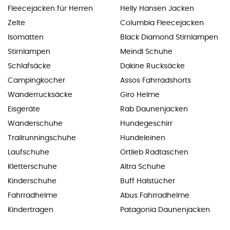
Fleecejacken für Herren
Helly Hansen Jacken
Zelte
Columbia Fleecejacken
Isomatten
Black Diamond Stirnlampen
Stirnlampen
Meindl Schuhe
Schlafsäcke
Dakine Rucksäcke
Campingkocher
Assos Fahrradshorts
Wanderrucksäcke
Giro Helme
Eisgeräte
Rab Daunenjacken
Wanderschuhe
Hundegeschirr
Trailrunningschuhe
Hundeleinen
Laufschuhe
Ortlieb Radtaschen
Kletterschuhe
Altra Schuhe
Kinderschuhe
Buff Halstücher
Fahrradhelme
Abus Fahrradhelme
Kindertragen
Patagonia Daunenjacken