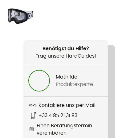
Geschlecht
Herren / Damen
Produkt
Coron Air MIPS
Benötigst du Hilfe?
Technologien
Frag unsere HardGuides!
Mips
Verschlusssystem
Mathilde
Schnalle
Produktexperte
Füllmaterial
Abnehmbar
Kontakiere uns per Mail
+33 4 85 21 31 83
Reflektierende Elemente
Einen Beratungstermin
Nein
vereinbaren