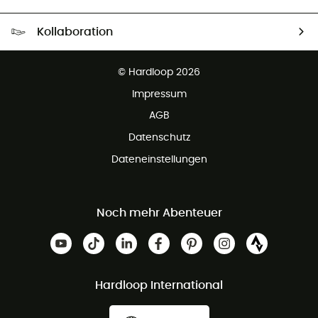
Kostenloser Versand ab 100 €
Kollaboration
Kostenfreier Rückversand - 100 Tage Rückgaberecht
Partnerprogramm
Kundenservice ist kostenlos
© Hardloop 2026
Impressum
AGB
Datenschutz
Dateneinstellungen
Noch mehr Abenteuer
Hardloop International