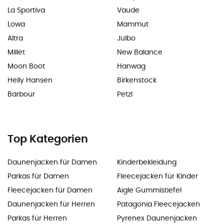
La Sportiva
Vaude
Lowa
Mammut
Altra
Julbo
Millet
New Balance
Moon Boot
Hanwag
Helly Hansen
Birkenstock
Barbour
Petzl
Top Kategorien
Daunenjacken für Damen
Kinderbekleidung
Parkas für Damen
Fleecejacken für Kinder
Fleecejacken für Damen
Aigle Gummistiefel
Daunenjacken für Herren
Patagonia Fleecejacken
Parkas für Herren
Pyrenex Daunenjacken