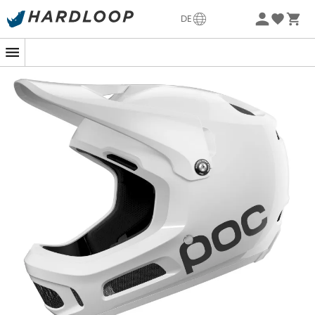
Sommerangebote🔥 -5% EXTRA ab 2 Produkten* Code
DE
Summer5
Der
Coron Air MIPS
ist ein
vollständiger MTB-Helm
der
Marke
POC
. Er bringt Komfort und vor allem Schutz auf
das nächste Level.
POC
hat hier einen sicheren und
ausreichend belüfteten Helm geschaffen, der den
ganzen Tag über getragen werden kann. Egal ob bei