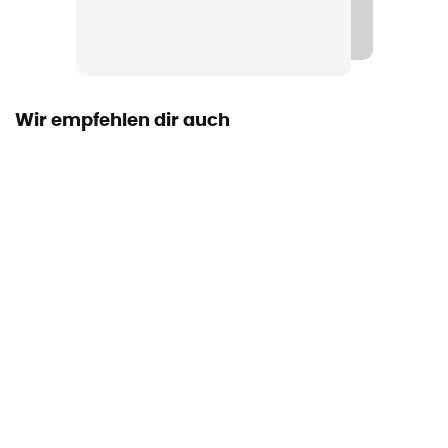
Visier
Ja, abnehmbar
Zertifizierung
CE Norm
Wir empfehlen dir auch
Warranty
2 ans
Persönliche Schutzausrüstung
PPE - Category 2