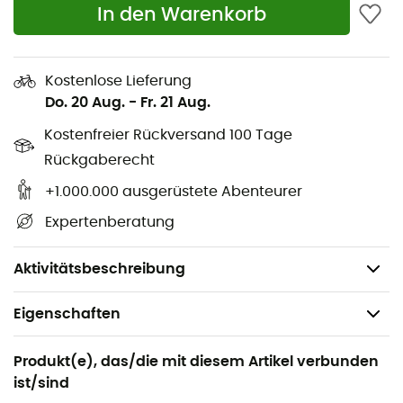
Innovative Belüftung: Die innovativen Luftkanäle
In den Warenkorb
dieses Helms halten den Kopf bei hoher und
niedriger Geschwindigkeit kühl.
Kostenlose Lieferung
Abnehmbare Wangenpolster: Die Wangenpolster
Do. 20 Aug.
-
Fr. 21 Aug.
können nach einer Kollision leicht entfernt werden,
was den Rettungskräften das Abnehmen des
Kostenfreier Rückversand 100 Tage
Helms nach einer Verletzung erleichtert.
Rückgaberecht
Ohrfächer: Spezielle Ohrfächer minimieren die
+1.000.000 ausgerüstete Abenteurer
Auswirkungen des Tragens eines vollständigen
Helms auf das Hörvermögen und das
Expertenberatung
Gleichgewicht.
Gewicht: 1 170 g
Aktivitätsbeschreibung
Eigenschaften
Geeignet für
Produkt(e), das/die mit diesem Artikel verbunden
Mountainbike / DH
ist/sind