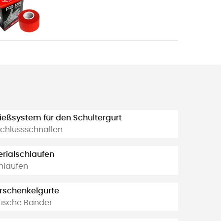
ießsystem für den Schultergurt
chlussschnallen
rialschlaufen
hlaufen
rschenkelgurte
tische Bänder