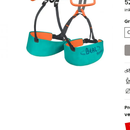
52
in
G
Pr
ve