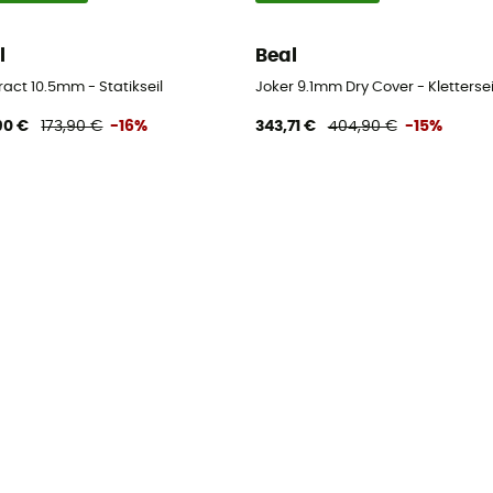
l
Beal
act 10.5mm - Statikseil
Joker 9.1mm Dry Cover - Klettersei
90 €
173,90 €
-16%
343,71 €
404,90 €
-15%