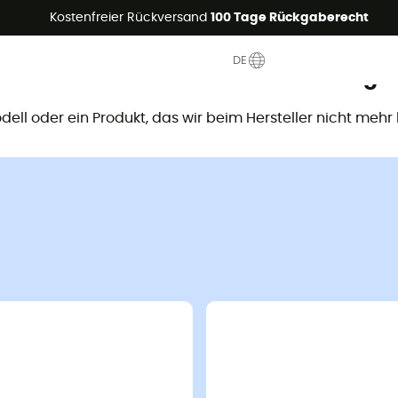
Sommerangebote🔥 -5% EXTRA ab 2 Produkten* Code Summer5
Kostenfreier Rückversand
100 Tage Rückgaberecht
DE
ieses Produkt ist nicht mehr verfügb
Modell oder ein Produkt, das wir beim Hersteller nicht mehr