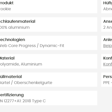
Produkt
Hüft
Rookie
Abn
Schlaufenmaterial
Anse
100% aluminium
2 An
Technologien
Anle
Web Core Progress / Dynamic-Fit
Beip
Material
Konf
Polyamide, Aluminium
Konf
üllmaterial
Pers
Gürtel / Oberschenkelgurte
PPE 
ertifizierung
N 12277+A1: 2018 Type C