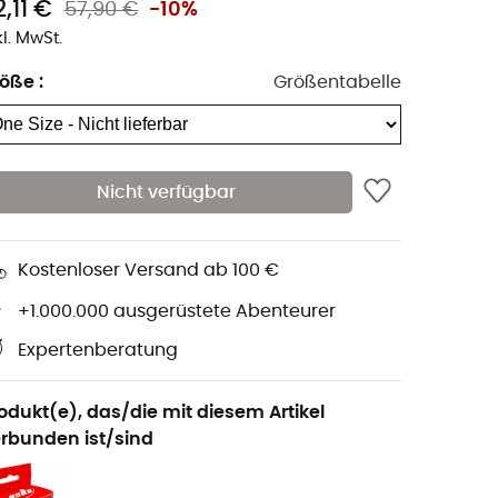
,11 €
57,90 €
-10%
kl. MwSt.
röße
:
Größentabelle
Nicht verfügbar
Kostenloser Versand ab 100 €
+1.000.000 ausgerüstete Abenteurer
Expertenberatung
odukt(e), das/die mit diesem Artikel
rbunden ist/sind