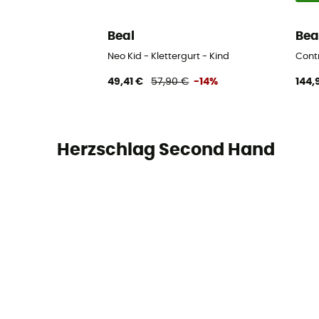
Beal
Bea
Neo Kid - Klettergurt - Kind
Contr
49,41 €
57,90 €
-14%
144,
Herzschlag Second Hand