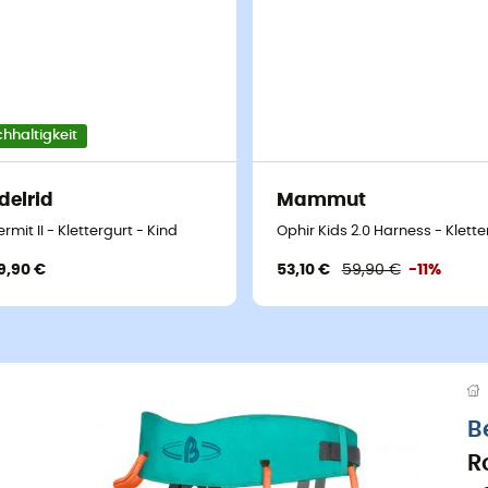
hhaltigkeit
delrid
Mammut
ermit II - Klettergurt - Kind
Ophir Kids 2.0 Harness - Klette
9,90 €
53,10 €
59,90 €
-11%
B
R