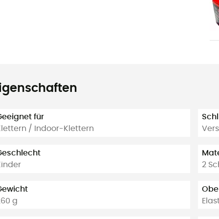
igenschaften
Geeignet für
Schl
lettern / Indoor-Klettern
Vers
Geschlecht
Mate
Kinder
2 Sc
Gewicht
Obe
260 g
Elas