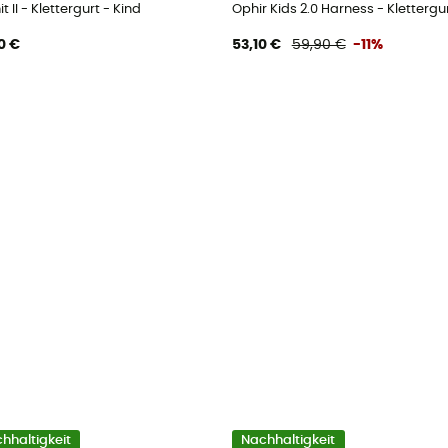
t II - Klettergurt - Kind
Ophir Kids 2.0 Harness - Klettergur
0 €
53,10 €
59,90 €
-11%
hhaltigkeit
Nachhaltigkeit