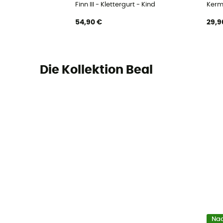
Finn III - Klettergurt - Kind
Kermi
54,90 €
29,9
Die Kollektion Beal
Nac