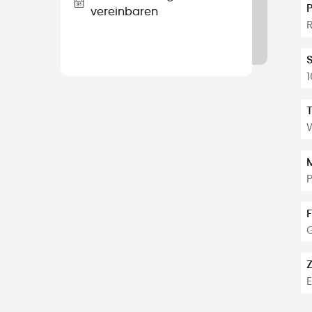
vereinbaren
F
Z
E