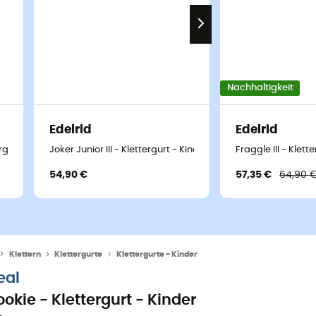
Nachhaltigkeit
Edelrid
Edelrid
rgurt - Kind
Joker Junior III - Klettergurt - Kind
Fraggle III - Klett
54,90 €
57,35 €
64,90 
Klettern
Klettergurte
Klettergurte - Kinder
eal
ookie - Klettergurt - Kinder