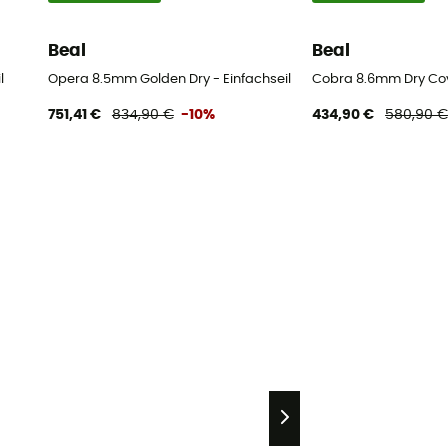
Beal
Beal
l
Opera 8.5mm Golden Dry - Einfachseil
Cobra 8.6mm Dry Cove
751,41 €
834,90 €
-10%
434,90 €
580,90 