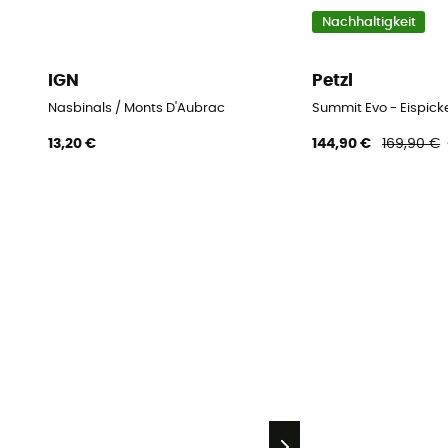
Nachhaltigkeit
IGN
Petzl
Nasbinals / Monts D'Aubrac
Summit Evo - Eispick
13,20 €
144,90 €
169,90 €