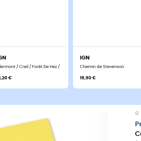
GN
IGN
lermont / Creil / Forêt De Hez / Froidmont
Chemin de Stevenson
3,20 €
19,90 €
P
C