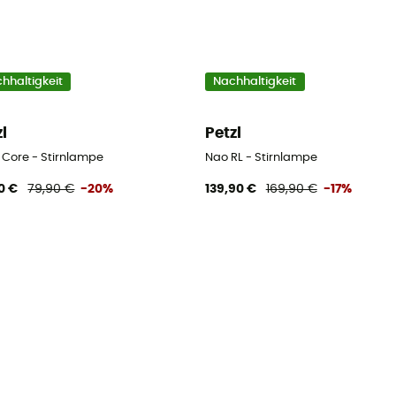
hhaltigkeit
Nachhaltigkeit
zl
Petzl
 Core - Stirnlampe
Nao RL - Stirnlampe
0 €
79,90 €
-20%
139,90 €
169,90 €
-17%