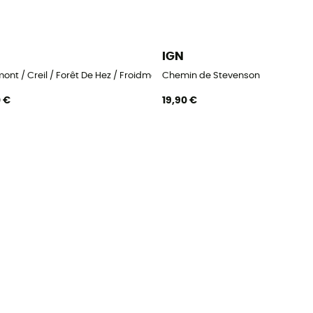
IGN
ont / Creil / Forêt De Hez / Froidmont
Chemin de Stevenson
0 €
19,90 €