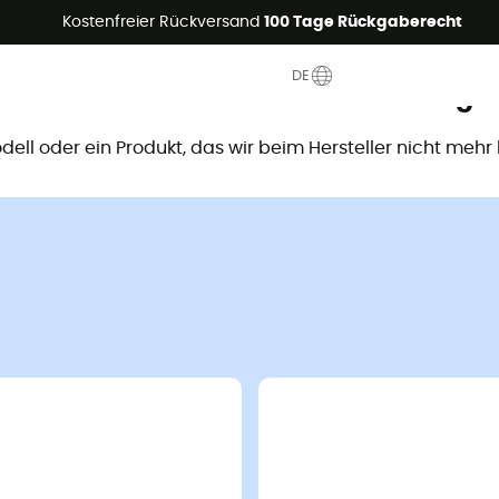
Sommerangebote🔥 -5% EXTRA ab 2 Produkten* Code Summer5
Kostenfreier Rückversand
100 Tage Rückgaberecht
DE
ieses Produkt ist nicht mehr verfügb
Modell oder ein Produkt, das wir beim Hersteller nicht mehr