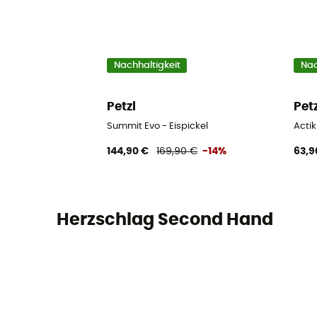
Nachhaltigkeit
Nac
Petzl
Pet
Summit Evo - Eispickel
Actik
144,90 €
169,90 €
-14%
63,9
Herzschlag Second Hand