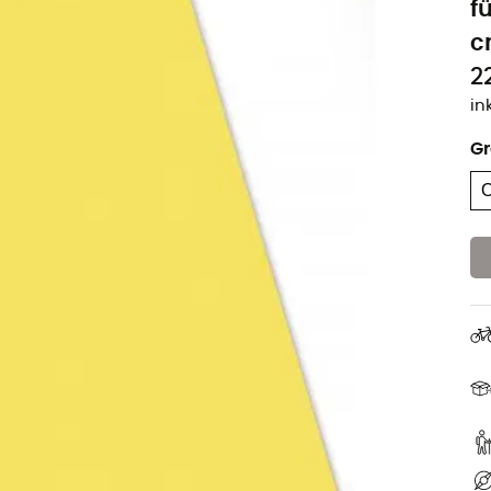
f
c
2
in
G