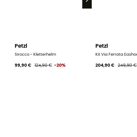
Petzl
Petzl
Sirocco - Kletterhelm
Kit Via Ferrata Easho
99,90 €
124,90 €
-20%
204,90 €
249,90 €