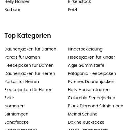
Helly Hansen
Birkenstock
Barbour
Petzl
Top Kategorien
Daunenjacken für Damen
Kinderbekleidung
Parkas für Damen
Fleecejacken für Kinder
Fleecejacken für Damen
Aigle Gummistiefel
Daunenjacken für Herren
Patagonia Fleecejacken
Parkas für Herren
Pyrenex Daunenjacken
Fleecejacken für Herren
Helly Hansen Jacken
Zelte
Columbia Fleecejacken
Isomatten
Black Diamond Stirnlampen
Stirnlampen
Meindl Schuhe
Schlafsäcke
Dakine Rucksäcke