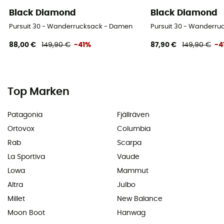
Black Diamond
Black Diamond
Pursuit 30 - Wanderrucksack - Damen
Pursuit 30 - Wanderr
88,00 €
149,90 €
-41%
87,90 €
149,90 €
-4
Top Marken
Patagonia
Fjällräven
Ortovox
Columbia
Rab
Scarpa
La Sportiva
Vaude
Lowa
Mammut
Altra
Julbo
Millet
New Balance
Moon Boot
Hanwag