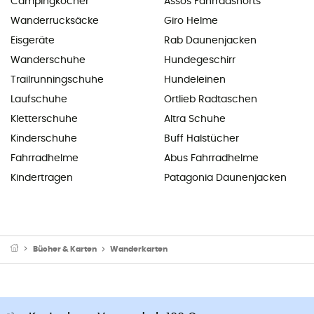
Campingkocher
Assos Fahrradshorts
Wanderrucksäcke
Giro Helme
Eisgeräte
Rab Daunenjacken
Wanderschuhe
Hundegeschirr
Trailrunningschuhe
Hundeleinen
Laufschuhe
Ortlieb Radtaschen
Kletterschuhe
Altra Schuhe
Kinderschuhe
Buff Halstücher
Fahrradhelme
Abus Fahrradhelme
Kindertragen
Patagonia Daunenjacken
Bücher & Karten
Wanderkarten