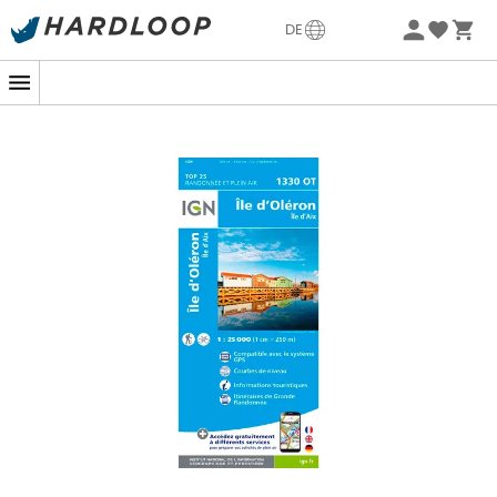
Sommerangebote🔥 -5% EXTRA ab 2 Produkten* Code
DE
Summer5