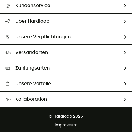
Kundenservice
Alle Hilfethemen
Über Hardloop
Sendungsverfolgung
Über uns
Größentabelle
Unsere Verpflichtungen
HardGuides
Rücksendung & Rückerstattung
Unser Fußabdruck
Unsere Botschafter
Versandarten
Vertrag widerrufen
Second hand
Auswahl an nachhaltigen Produkten
Zahlungsarten
Unsere Vorteile
Kostenloser Versand ab 100 €
Kollaboration
Kostenfreier Rückversand - 100 Tage Rückgaberecht
Partnerprogramm
Kundenservice ist kostenlos
© Hardloop 2026
Impressum