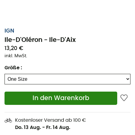
IGN
Ile-D'Oléron - Ile-D'Aix
13,20 €
inkl. MwSt.
Größe
:
In den Warenkorb
Ob für ein paar Kilometer oder eine lange Erkundung,
die topografische Karte IGN Ile-D'Oléron - Ile-D'Aix wird
ein wertvoller Begleiter sein, um Ihr Abenteuer
Kostenloser Versand ab 100 €
vorzubereiten und zu erleben. Mit hoher Präzision enthält
Do. 13 Aug.
-
Fr. 14 Aug.
diese IGN-Karte (Maßstab 1:25.000) alle notwendigen