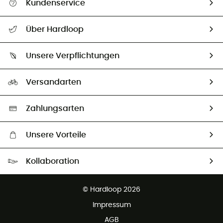
Kundenservice
Alle Hilfethemen
Über Hardloop
Sendungsverfolgung
Über uns
Größentabelle
Unsere Verpflichtungen
HardGuides
Rücksendung & Rückerstattung
Unser Fußabdruck
Unsere Botschafter
Versandarten
Vertrag widerrufen
Second hand
Auswahl an nachhaltigen Produkten
Zahlungsarten
Unsere Vorteile
Kostenloser Versand ab 100 €
Kollaboration
Kostenfreier Rückversand - 100 Tage Rückgaberecht
Partnerprogramm
Kundenservice ist kostenlos
© Hardloop 2026
Impressum
AGB