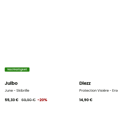
Over the glasses (OTG)
Nein
Gesicht grössen
Breites gesicht
Schaumstärke
Doppelt
Persönliche Schutzausrüstung
Nachhaltigkeit
PPE - Category 1
Julbo
Diezz
June - Skibrille
Protection Visière - Ers
55,33 €
69,90 €
-20%
14,90 €