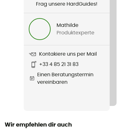
Frag unsere HardGuides!
Geschlecht
Herren / Damen
Mathilde
Produktexperte
Gewicht
0,259
Kontakiere uns per Mail
Produkt
+33 4 85 21 31 83
Mercury / Spx3000[Ium]
Einen Beratungstermin
Bildschirm
vereinbaren
Doppelbildschirm
Monture
Sphärisch
Wir empfehlen dir auch
Schutzklasse
Schutzklasse 3