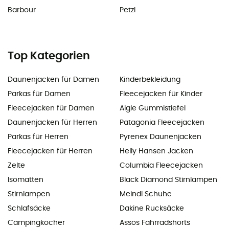
Barbour
Petzl
Top Kategorien
Daunenjacken für Damen
Kinderbekleidung
Parkas für Damen
Fleecejacken für Kinder
Fleecejacken für Damen
Aigle Gummistiefel
Daunenjacken für Herren
Patagonia Fleecejacken
Parkas für Herren
Pyrenex Daunenjacken
Fleecejacken für Herren
Helly Hansen Jacken
Zelte
Columbia Fleecejacken
Isomatten
Black Diamond Stirnlampen
Stirnlampen
Meindl Schuhe
Schlafsäcke
Dakine Rucksäcke
Campingkocher
Assos Fahrradshorts