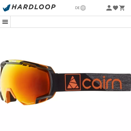
Sommerangebote🔥 -5% EXTRA ab 2 Produkten* Code
DE
Summer5
-5% Extra - Code Summer5