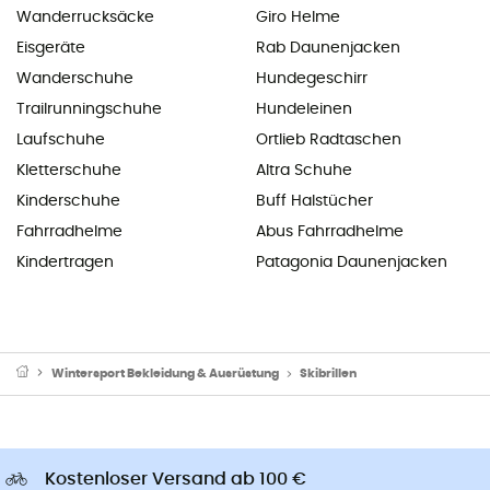
Wanderrucksäcke
Giro Helme
Eisgeräte
Rab Daunenjacken
Wanderschuhe
Hundegeschirr
Trailrunningschuhe
Hundeleinen
Laufschuhe
Ortlieb Radtaschen
Kletterschuhe
Altra Schuhe
Kinderschuhe
Buff Halstücher
Fahrradhelme
Abus Fahrradhelme
Kindertragen
Patagonia Daunenjacken
Wintersport Bekleidung & Ausrüstung
Skibrillen
Kostenloser Versand ab 100 €