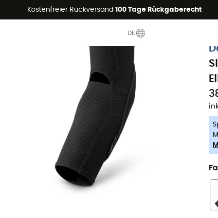
Sommerangebote🔥 -5% EXTRA ab 2 Produkten* Code Summer5
Kostenfreier Rückversand
100 Tage Rückgaberecht
DE
-5% Extra - Code Summer5
D
S
E
3
in
S
M
M
Fa