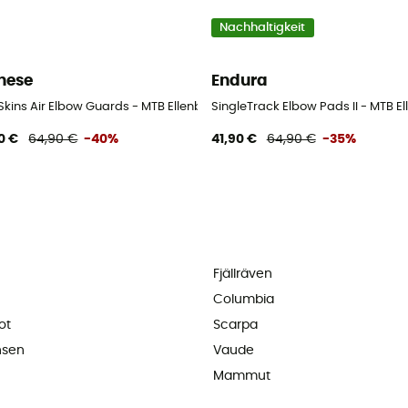
Nachhaltigkeit
nese
Endura
oner
 Skins Air Elbow Guards - MTB Ellenbogenschoner
SingleTrack Elbow Pads II - MTB 
0 €
64,90 €
-40%
41,90 €
64,90 €
-35%
Fjällräven
Columbia
ot
Scarpa
nsen
Vaude
Mammut