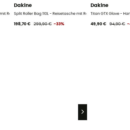
Dakine
Dakine
mit Rollen
Split Roller Bag 110L - Reisetasche mit Rollen
Titan GTX Glove - Ha
198,70 €
299,90 €
-33%
49,90 €
94,90 €
-