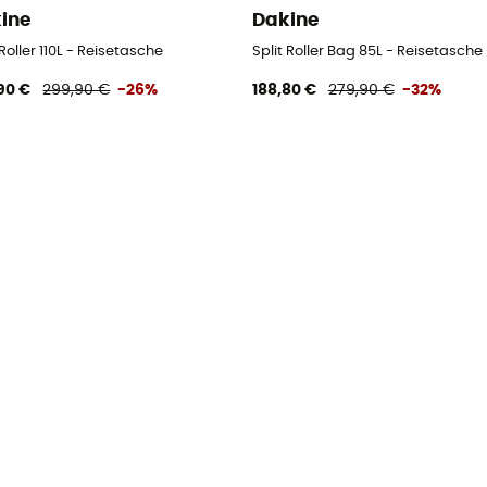
ine
Dakine
 Roller 110L - Reisetasche
Split Roller Bag 85L - Reisetasche 
90 €
299,90 €
-26%
188,80 €
279,90 €
-32%