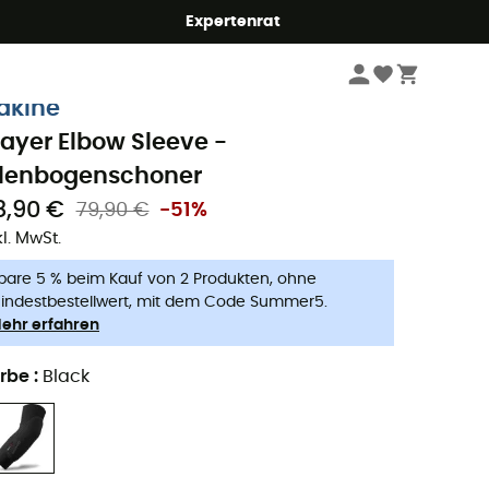
Expertenrat
Radsport
Fahrradzubehör
MTB Protektoren
MTB Ellenbogenschoner
akine
layer Elbow Sleeve -
llenbogenschoner
8,90 €
79,90 €
-51%
kl. MwSt.
pare 5 % beim Kauf von 2 Produkten, ohne
indestbestellwert, mit dem Code Summer5.
ehr erfahren
rbe
:
Black