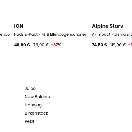
ION
Alpine Stars
Ellenbogenschoner - Herren
Pads E-Pact - MTB Ellenbogenschoner
A-Impact Plasma Eli
49,90 €
79,90 €
-37%
74,50 €
119,90 €
-
Julbo
New Balance
Hanwag
Birkenstock
Petzl