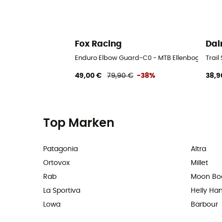
Fox Racing
Dai
Enduro Elbow Guard-C0 - MTB Ellenbogensch
Trail
49,00 €
79,90 €
-38%
38,9
Top Marken
Patagonia
Altra
Ortovox
Millet
Rab
Moon Bo
La Sportiva
Helly Ha
Lowa
Barbour