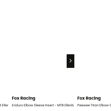
Fox Racing
Fox Racing
B Ellenbogenschoner
Enduro Elbow Sleeve Insert - MTB Ellenbogenschoner
Peewee Titan Elbow 