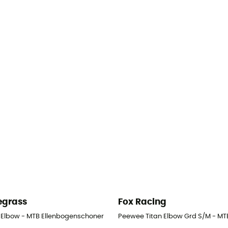
egrass
Fox Racing
schoner
 Elbow - MTB Ellenbogenschoner
Peewee Titan Elbow Grd S/M - MT