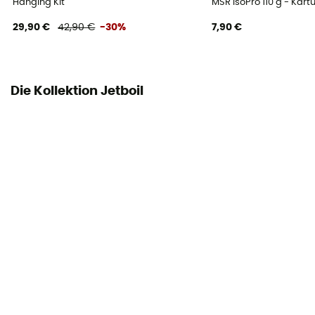
Hanging Kit
MSR IsoPro 110 g - Kar
29,90 €
42,90 €
-30%
7,90 €
Die Kollektion Jetboil