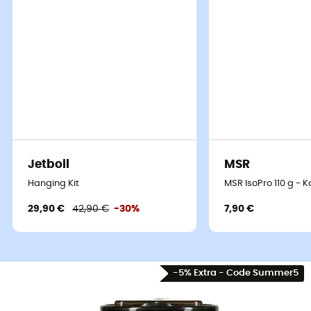
Jetboil
MSR
Hanging Kit
MSR IsoPro 110 g - 
29,90 €
42,90 €
-30%
7,90 €
-5% Extra - Code Summer5