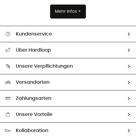
Mehr Infos +
Kundenservice
Alle Hilfethemen
Über Hardloop
Sendungsverfolgung
Über uns
Größentabelle
Unsere Verpflichtungen
HardGuides
Rücksendung & Rückerstattung
Unser Fußabdruck
Unsere Botschafter
Versandarten
Vertrag widerrufen
Second hand
Auswahl an nachhaltigen Produkten
Zahlungsarten
Unsere Vorteile
Kostenloser Versand ab 100 €
Kollaboration
Kostenfreier Rückversand - 100 Tage Rückgaberecht