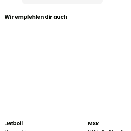
Benötigter Platz
127 x 152 mm
Wir empfehlen dir auch
Kompatible Brennstoffe
Gas
Zündung
Piezzo
Leistung
1 750 W
Kochzeit
4 min 30 s/ 1 L
Zubehör
Pfanne, Thermo-Reflektor, Ständer für Kocher
Jetboil
MSR