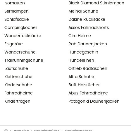
Isomatten
Black Diamond Stirnlampen
Stirnlampen
Meindl Schuhe
Schlafsäcke
Dakine Rucksäcke
Campingkocher
Assos Fahrradshorts
Wanderrucksäcke
Giro Helme
Eisgeräte
Rab Daunenjacken
Wanderschuhe
Hundegeschirr
Trailrunningschuhe
Hundeleinen
Laufschuhe
Ortlieb Radtaschen
Kletterschuhe
Altra Schuhe
Kinderschuhe
Buff Halstücher
Fahrradhelme
Abus Fahrradhelme
Kindertragen
Patagonia Daunenjacken