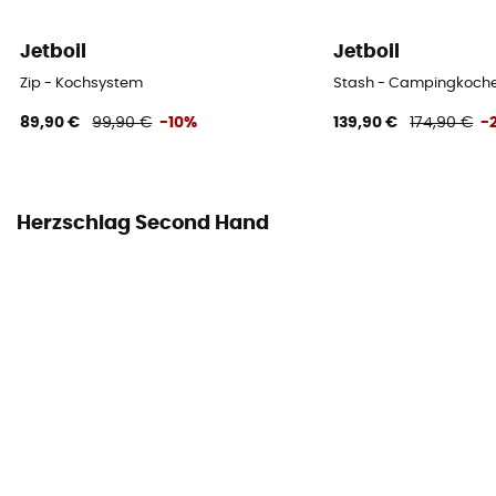
Jetboil
Jetboil
Zip - Kochsystem
Stash - Campingkoch
89,90 €
99,90 €
-10%
139,90 €
174,90 €
-
Herzschlag Second Hand