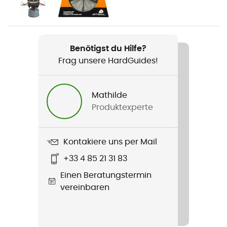
Produkt
Minimo
Benötigst du Hilfe?
Zusatzinformation
Frag unsere HardGuides!
Ohne Kartusche
Material
Mathilde
Aluminiumbecher
Produktexperte
Volumen
1 L
Kontakiere uns per Mail
+33 4 85 21 31 83
Anzahl Personen
Einen Beratungstermin
2 Personen
vereinbaren
Packmaß
15,2 x 12,7 cm