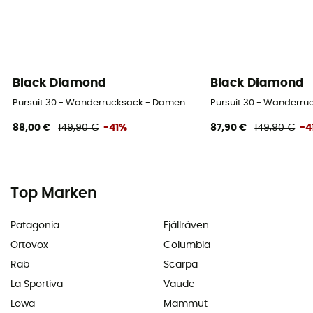
Black Diamond
Black Diamond
Pursuit 30 - Wanderrucksack - Damen
Pursuit 30 - Wanderr
88,00 €
149,90 €
-41%
87,90 €
149,90 €
-4
Top Marken
Patagonia
Fjällräven
Ortovox
Columbia
Rab
Scarpa
La Sportiva
Vaude
Lowa
Mammut