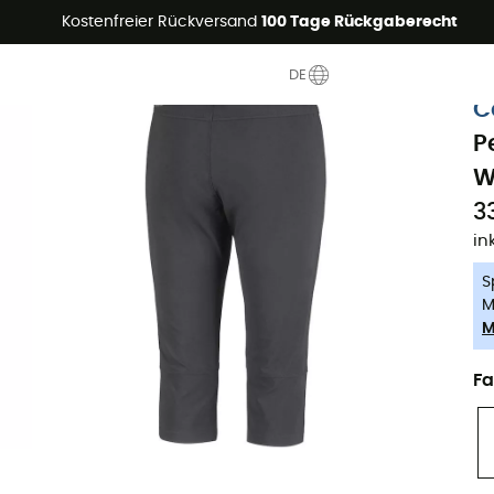
Sommerangebote🔥 -5% EXTRA ab 2 Produkten* Code Summer5
Kostenfreier Rückversand
100 Tage Rückgaberecht
DE
-5% Extra - Code Summer5
C
P
W
3
in
S
M
M
Fa