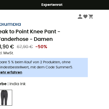
Expertenrat
Damen
Outdoor Bekleidung - Damen
Outdoor Hosen - Damen
Wande
olumbia
eak to Point Knee Pant -
anderhose - Damen
3,90 €
67,90 €
-50%
kl. MwSt.
pare 5 % beim Kauf von 2 Produkten, ohne
indestbestellwert, mit dem Code Summer5.
ehr erfahren
rbe
:
India Ink