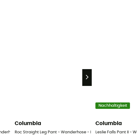
Nachhaltigkeit
Columbia
Columbia
anderhose - Damen
Roc Straight Leg Pant - Wanderhose - Damen
Leslie Falls Pant II 