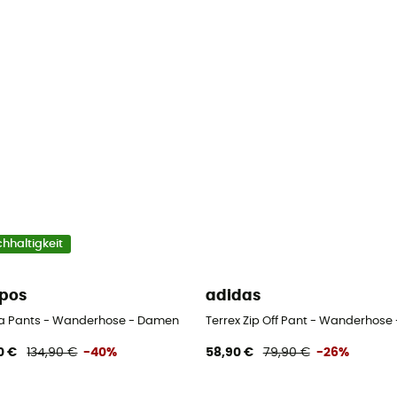
hhaltigkeit
pos
adidas
amen
ia Pants - Wanderhose - Damen
Terrex Zip Off Pant - Wanderhos
0 €
134,90 €
-40%
58,90 €
79,90 €
-26%