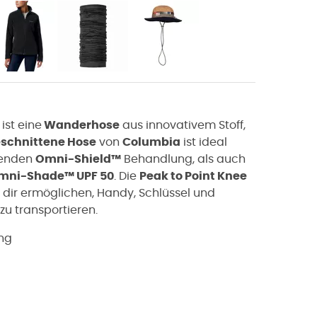
ist eine
Wanderhose
aus innovativem Stoff,
eschnittene Hose
von
Columbia
ist i
deal
senden
Omni-Shield™
Behandlung, als auch
mni-Shade™ UPF 50
. Die
Peak to Point Knee
 dir ermöglichen, Handy, Schlüssel und
zu transportieren.
ng