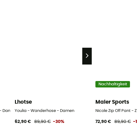
Nachhaltigkeit
Lhotse
Maier Sports
e - Damen
Youlia - Wanderhose - Damen
Nicole Zip Off Pant 
62,90 €
89,90 €
-30%
72,90 €
89,90 €
-