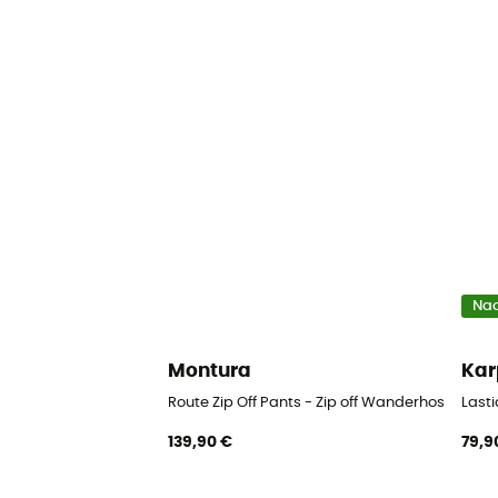
Nac
Montura
Kar
Route Zip Off Pants - Zip off Wanderhose - D
Last
139,90 €
79,9