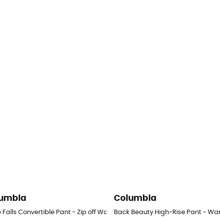
umbia
Columbia
en
e Falls Convertible Pant - Zip off Wanderhose - Damen
Back Beauty High-Rise Pant - W