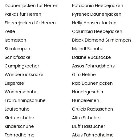
Daunenjacken für Herren
Patagonia Fleecejacken
Parkas für Herren
Pyrenex Daunenjacken
Fleecejacken für Herren
Helly Hansen Jacken
Zelte
Columbia Fleecejacken
Isomatten
Black Diamond Stirnlampen
Stirnlampen
Meindl Schuhe
Schlafsäcke
Dakine Rucksäcke
Campingkocher
Assos Fahrradshorts
Wanderrucksäcke
Giro Helme
Eisgeräte
Rab Daunenjacken
Wanderschuhe
Hundegeschirr
Trailrunningschuhe
Hundeleinen
Laufschuhe
Ortlieb Radtaschen
Kletterschuhe
Altra Schuhe
Kinderschuhe
Buff Halstücher
Fahrradhelme
Abus Fahrradhelme