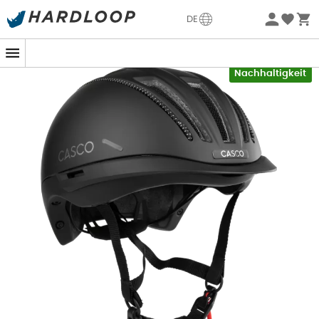
Sommerangebote🔥 -5% EXTRA ab 2 Produkten* Code
DE
Summer5
-5% Extra - Code Summer5
Nachhaltigkeit