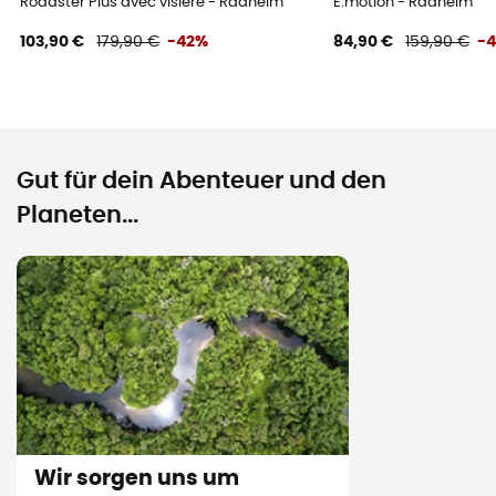
Roadster Plus avec visière - Radhelm
E.motion - Radhelm
103,90 €
179,90 €
-42%
84,90 €
159,90 €
-
Gut für dein Abenteuer und den
Planeten...
Wir sorgen uns um