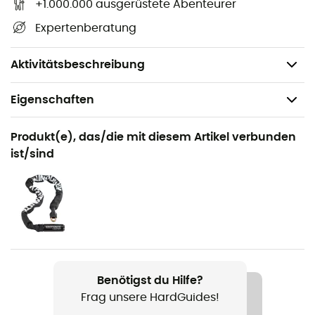
+1.000.000 ausgerüstete Abenteurer
Casco Loc
: Einhandbedienbarer
Expertenberatung
Verschlussmechanismus. Der Helm lässt sich super
einfach aufsetzen und anpassen, sogar während der
Fahrt.
Aktivitätsbeschreibung
Eigenschaften
Geeignet für
Produkt(e), das/die mit diesem Artikel verbunden
Radsport / Fahrradtourismus / Road bike
ist/sind
Geschlecht
Herren / Damen
Produkt
Roadster
Benötigst du Hilfe?
Label
Frag unsere HardGuides!
Origine Européenne Garantie