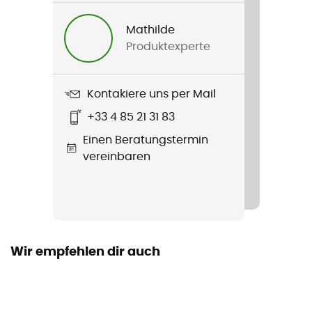
Verschlusssystem
Mathilde
Verstellbarer Kinnriemen
Produktexperte
Reflektierende Elemente
Ja
Kontakiere uns per Mail
+33 4 85 21 31 83
Visier
Einen Beratungstermin
Nein
vereinbaren
Zertifizierung
CE Norm
Persönliche Schutzausrüstung
PPE - Category 2
Wir empfehlen dir auch