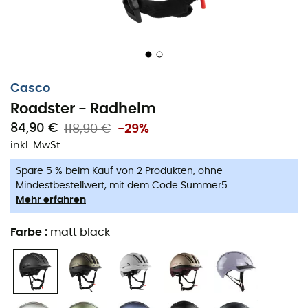
Casco
Roadster - Radhelm
84,90 €
118,90 €
-29%
inkl. MwSt.
Der
Roadster-Helm
der Marke
Casco
ist ein
Radhelm
,
Spare 5 % beim Kauf von 2 Produkten, ohne
der sowohl für den Einsatz auf der
Straße
als auch im
Mindestbestellwert, mit dem Code Summer5.
städtischen Bereich
konzipiert ist. Sein
Casco Loc-
Mehr erfahren
System
ermöglicht es dir, ihn an deinen Kopf
anzupassen. Bei Bedarf kannst du das
SpeedMask-
Farbe
:
matt black
Visier
gegen ein andersfarbiges austauschen.
Radhelm mit Monocoque Ultra-Design in mehreren
Schichten