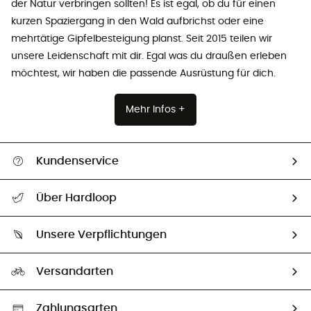
der Natur verbringen sollten! Es ist egal, ob du für einen
kurzen Spaziergang in den Wald aufbrichst oder eine
mehrtätige Gipfelbesteigung planst. Seit 2015 teilen wir
unsere Leidenschaft mit dir. Egal was du draußen erleben
möchtest, wir haben die passende Ausrüstung für dich.
Mehr Infos +
Kundenservice
Alle Hilfethemen
Über Hardloop
Sendungsverfolgung
Über uns
Größentabelle
Unsere Verpflichtungen
HardGuides
Rücksendung & Rückerstattung
Unser Fußabdruck
Unsere Botschafter
Versandarten
Vertrag widerrufen
Second hand
Auswahl an nachhaltigen Produkten
Zahlungsarten