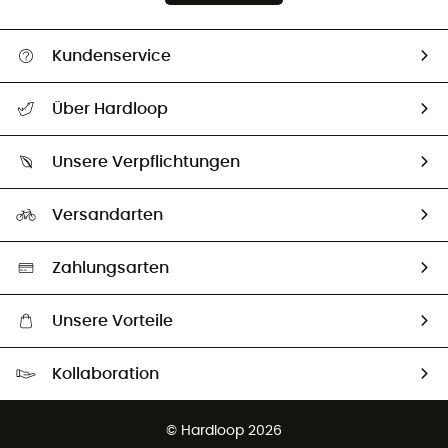
Kundenservice
Alle Hilfethemen
Über Hardloop
Sendungsverfolgung
Über uns
Größentabelle
Unsere Verpflichtungen
HardGuides
Rücksendung & Rückerstattung
Unser Fußabdruck
Unsere Botschafter
Versandarten
Vertrag widerrufen
Second hand
Auswahl an nachhaltigen Produkten
Zahlungsarten
Unsere Vorteile
Kostenloser Versand ab 100 €
Kollaboration
Kostenfreier Rückversand - 100 Tage Rückgaberecht
Partnerprogramm
Kundenservice ist kostenlos
© Hardloop 2026