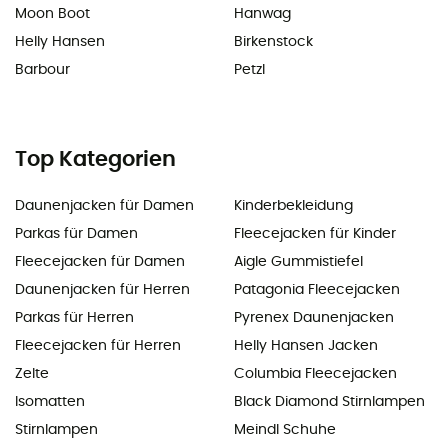
Moon Boot
Hanwag
Helly Hansen
Birkenstock
Barbour
Petzl
Top Kategorien
Daunenjacken für Damen
Kinderbekleidung
Parkas für Damen
Fleecejacken für Kinder
Fleecejacken für Damen
Aigle Gummistiefel
Daunenjacken für Herren
Patagonia Fleecejacken
Parkas für Herren
Pyrenex Daunenjacken
Fleecejacken für Herren
Helly Hansen Jacken
Zelte
Columbia Fleecejacken
Isomatten
Black Diamond Stirnlampen
Stirnlampen
Meindl Schuhe