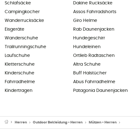
Schlafsäcke
Dakine Rucksäcke
Campingkocher
Assos Fahrradshorts
Wanderrucksäcke
Giro Helme
Eisgeräte
Rab Daunenjacken
Wanderschuhe
Hundegeschirr
Trailrunningschuhe
Hundeleinen
Laufschuhe
Ortlieb Radtaschen
Kletterschuhe
Altra Schuhe
Kinderschuhe
Buff Halstücher
Fahrradhelme
Abus Fahrradhelme
Kindertragen
Patagonia Daunenjacken
Herren
Outdoor Bekleidung - Herren
Mützen - Herren
Mützen - S