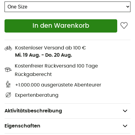
In den Warenkorb
Die
Barts Jasmin Beanie Mütze
ist einfach der
Bestseller der Marke. Bequem, warm und mit Fleece
gefüttert, wirst du alle Eigenschaften dieser
Barts Mütze
Kostenloser Versand ab 100 €
zu schätzen wissen. Handgestrickt, hält dich die
Jasmin
Mi. 19 Aug.
-
Do. 20 Aug.
Beanie
dauerhaft warm. Ihr modernes Design wird
durch einen Pompon verstärkt. Schließlich sorgt das
Kostenfreier Rückversand 100 Tage
Fleece-Innenfutter für angenehmen Komfort, selbst bei
Rückgaberecht
stark negativen Temperaturen.
+1.000.000 ausgerüstete Abenteurer
Materialien: 60% Acryl / 30% Wolle / 10% Polyester
Expertenberatung
Handgestrickt
Fleece-Futter
Aktivitätsbeschreibung
Eigenschaften