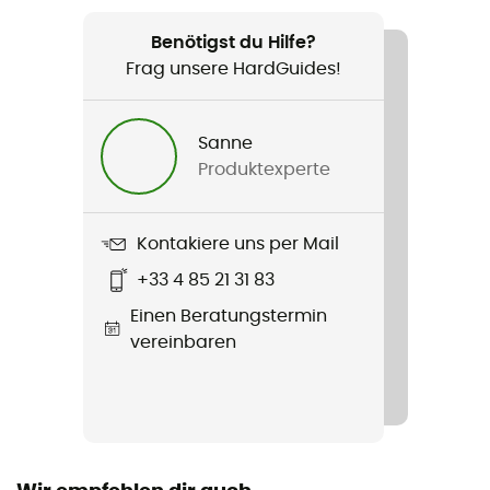
Geeignet für
Alltag
Benötigst du Hilfe?
Frag unsere HardGuides!
Geschlecht
Damen
Sanne
Produktexperte
Produkt
Jasmin Beanie
Kontakiere uns per Mail
Zusatzinformation
+33 4 85 21 31 83
Tricoté à la main / Doublure en polaire
Einen Beratungstermin
Material
vereinbaren
60% Acryl / 30% Wolle / 10% Polyester