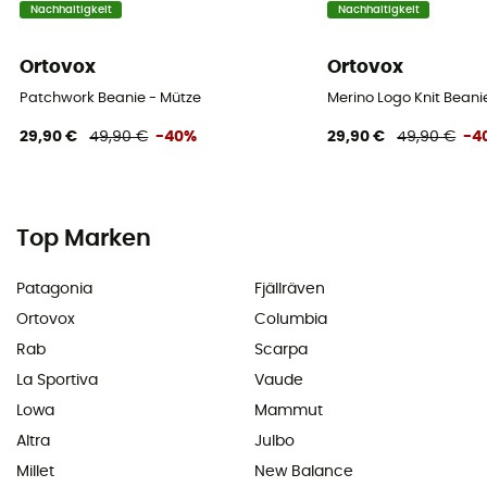
Nachhaltigkeit
Nachhaltigkeit
Ortovox
Ortovox
Patchwork Beanie - Mütze
Merino Logo Knit Beani
29,90 €
49,90 €
-40%
29,90 €
49,90 €
-4
Top Marken
Patagonia
Fjällräven
Ortovox
Columbia
Rab
Scarpa
La Sportiva
Vaude
Lowa
Mammut
Altra
Julbo
Millet
New Balance