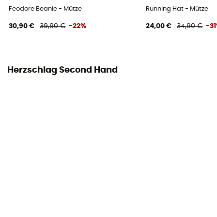
Feodore Beanie - Mütze
Running Hat - Mütze
30,90 €
39,90 €
-22%
24,00 €
34,90 €
-3
Herzschlag Second Hand