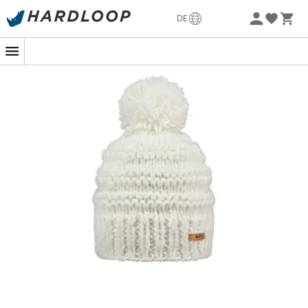
Sommerangebote🔥 -5% EXTRA ab 2 Produkten* Code
DE
Summer5
-5% Extra - Code Summer5