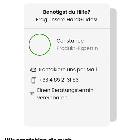
Geeignet für
Wandern / Trailrunning / Running / Alltag / Skilanglauf
Benötigst du Hilfe?
Frag unsere HardGuides!
Geschlecht
Herren / Damen
Constance
Produkt-Expertin
Produkt
Bonnet Multifonction
Kontakiere uns per Mail
Zusatzinformation
+33 4 85 21 31 83
Drawstring closure
Einen Beratungstermin
Material
vereinbaren
100% polyester