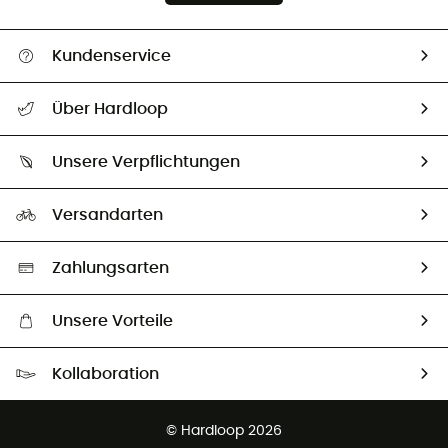
Kundenservice
Alle Hilfethemen
Über Hardloop
Sendungsverfolgung
Über uns
Größentabelle
Unsere Verpflichtungen
HardGuides
Rücksendung & Rückerstattung
Unser Fußabdruck
Unsere Botschafter
Versandarten
Vertrag widerrufen
Second hand
Auswahl an nachhaltigen Produkten
Zahlungsarten
Unsere Vorteile
Kostenloser Versand ab 100 €
Kollaboration
Kostenfreier Rückversand - 100 Tage Rückgaberecht
Partnerprogramm
Kundenservice ist kostenlos
© Hardloop 2026