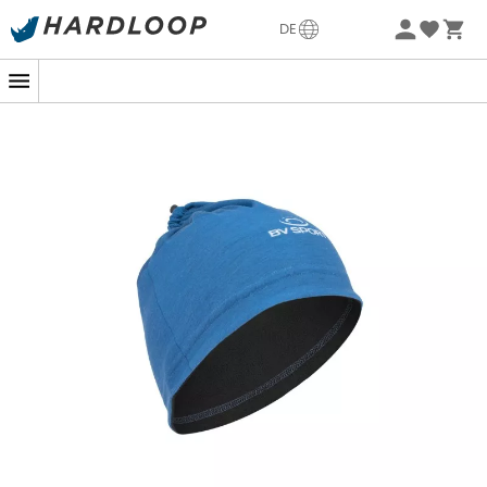
Sommerangebote🔥 -5% EXTRA ab 2 Produkten* Code
DE
Summer5
-5% Extra - Code Summer5