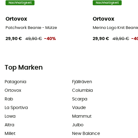
Nachhaltigkeit
Nachhaltigkeit
Ortovox
Ortovox
Patchwork Beanie - Mütze
Merino Logo Knit Beani
29,90 €
49,90 €
-40%
29,90 €
49,90 €
-4
Top Marken
Patagonia
Fjällräven
Ortovox
Columbia
Rab
Scarpa
La Sportiva
Vaude
Lowa
Mammut
Altra
Julbo
Millet
New Balance