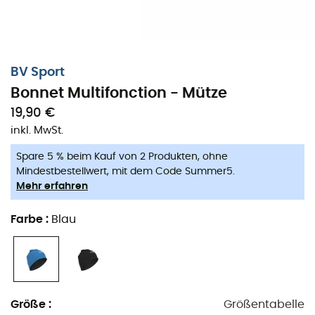
BV Sport
Bonnet Multifonction - Mütze
19,90 €
inkl. MwSt.
Spare 5 % beim Kauf von 2 Produkten, ohne
Mindestbestellwert, mit dem Code Summer5.
Mehr erfahren
Farbe
:
Blau
Die
Multifunktionsmütze BV Sport
ist die perfekte
Mütze
für all Ihre winterlichen Outdoor-Aktivitäten. Ob
bei Ihrer Langlauf-Session oder einfach beim Joggen
Größe
:
Größentabelle