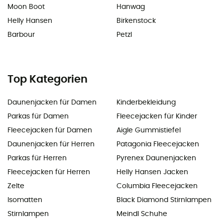
Moon Boot
Hanwag
Helly Hansen
Birkenstock
Barbour
Petzl
Top Kategorien
Daunenjacken für Damen
Kinderbekleidung
Parkas für Damen
Fleecejacken für Kinder
Fleecejacken für Damen
Aigle Gummistiefel
Daunenjacken für Herren
Patagonia Fleecejacken
Parkas für Herren
Pyrenex Daunenjacken
Fleecejacken für Herren
Helly Hansen Jacken
Zelte
Columbia Fleecejacken
Isomatten
Black Diamond Stirnlampen
Stirnlampen
Meindl Schuhe