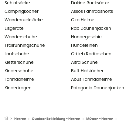
Schlafsäcke
Dakine Rucksäcke
Campingkocher
Assos Fahrradshorts
Wanderrucksäcke
Giro Helme
Eisgeräte
Rab Daunenjacken
Wanderschuhe
Hundegeschirr
Trailrunningschuhe
Hundeleinen
Laufschuhe
Ortlieb Radtaschen
Kletterschuhe
Altra Schuhe
Kinderschuhe
Buff Halstücher
Fahrradhelme
Abus Fahrradhelme
Kindertragen
Patagonia Daunenjacken
Herren
Outdoor Bekleidung - Herren
Mützen - Herren
Mützen - S