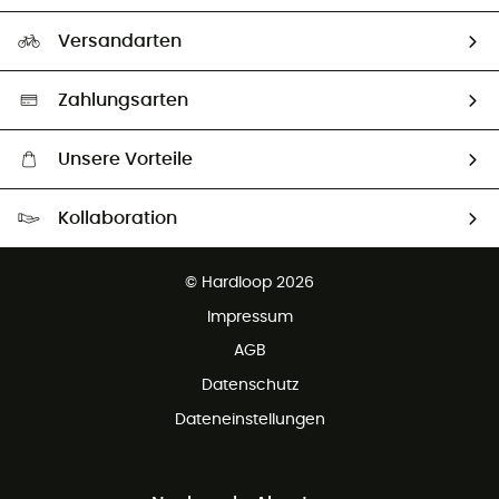
Rücksendung & Rückerstattung
Unser Fußabdruck
Unsere Botschafter
Versandarten
Vertrag widerrufen
Second hand
Auswahl an nachhaltigen Produkten
Zahlungsarten
Unsere Vorteile
Kostenloser Versand ab 100 €
Kollaboration
Kostenfreier Rückversand - 100 Tage Rückgaberecht
Partnerprogramm
Kundenservice ist kostenlos
© Hardloop 2026
Impressum
AGB
Datenschutz
Dateneinstellungen