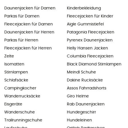
Daunenjacken für Damen
Kinderbekleidung
Parkas für Damen
Fleecejacken für Kinder
Fleecejacken für Damen
Aigle Gummistiefel
Daunenjacken für Herren
Patagonia Fleecejacken
Parkas für Herren
Pyrenex Daunenjacken
Fleecejacken für Herren
Helly Hansen Jacken
Zelte
Columbia Fleecejacken
Isomatten
Black Diamond Stirnlampen
Stirnlampen
Meindl Schuhe
Schlafsäcke
Dakine Rucksäcke
Campingkocher
Assos Fahrradshorts
Wanderrucksäcke
Giro Helme
Eisgeräte
Rab Daunenjacken
Wanderschuhe
Hundegeschirr
Trailrunningschuhe
Hundeleinen