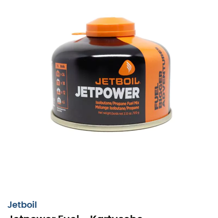
Die
Jetpower Kartusche
von
Jetboil
ist eine
Kartusche
,
bestehend aus einer Mischung von
Propan
und
Isobutan
. Du kannst sie das ganze Jahr über
verwenden, egal ob du im Sommer oder Winter campen
gehst. Effizient und leistungsstark, ermöglicht sie dir, dein
Essen in der freien Natur zu erhitzen.
Die
Jetpower
Kartusche von
Jetboil
ist in 100 g, 230 g und 450 g
erhältlich.
Jetpower Kartusche - 100 g
Brennstoffkapazität: ca. 12 Liter kochendes Wasser
Abmessungen: 9 x 7 cm
Jetboil