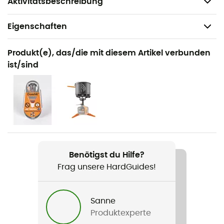
Aktivitätsbeschreibung
Eigenschaften
Geeignet für
Produkt(e), das/die mit diesem Artikel verbunden
Wandern / Trekking / Camping
ist/sind
Produkt
Cartouche Jetpower
Benötigst du Hilfe?
Frag unsere HardGuides!
Sanne
Produktexperte