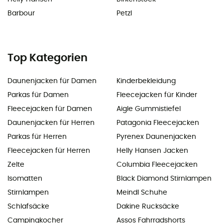
Barbour
Petzl
Top Kategorien
Daunenjacken für Damen
Kinderbekleidung
Parkas für Damen
Fleecejacken für Kinder
Fleecejacken für Damen
Aigle Gummistiefel
Daunenjacken für Herren
Patagonia Fleecejacken
Parkas für Herren
Pyrenex Daunenjacken
Fleecejacken für Herren
Helly Hansen Jacken
Zelte
Columbia Fleecejacken
Isomatten
Black Diamond Stirnlampen
Stirnlampen
Meindl Schuhe
Schlafsäcke
Dakine Rucksäcke
Campingkocher
Assos Fahrradshorts