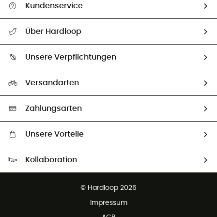
Kundenservice
Alle Hilfethemen
Über Hardloop
Sendungsverfolgung
Über uns
Größentabelle
Unsere Verpflichtungen
HardGuides
Rücksendung & Rückerstattung
Unser Fußabdruck
Unsere Botschafter
Versandarten
Vertrag widerrufen
Second hand
Auswahl an nachhaltigen Produkten
Zahlungsarten
Unsere Vorteile
Kostenloser Versand ab 100 €
Kollaboration
Kostenfreier Rückversand - 100 Tage Rückgaberecht
Partnerprogramm
Kundenservice ist kostenlos
© Hardloop 2026
Impressum