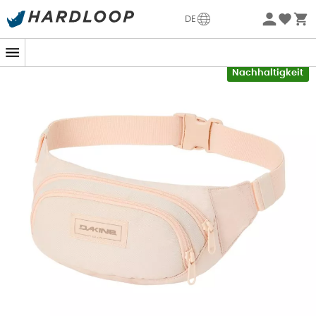
Sommerangebote🔥 -5% EXTRA ab 2 Produkten* Code
DE
Summer5
-5% Extra - Code Summer5
Nachhaltigkeit