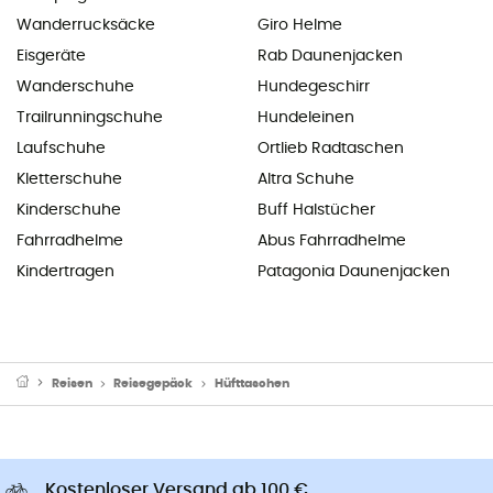
Wanderrucksäcke
Giro Helme
Eisgeräte
Rab Daunenjacken
Wanderschuhe
Hundegeschirr
Trailrunningschuhe
Hundeleinen
Laufschuhe
Ortlieb Radtaschen
Kletterschuhe
Altra Schuhe
Kinderschuhe
Buff Halstücher
Fahrradhelme
Abus Fahrradhelme
Kindertragen
Patagonia Daunenjacken
Reisen
Reisegepäck
Hüfttaschen
Kostenloser Versand ab 100 €