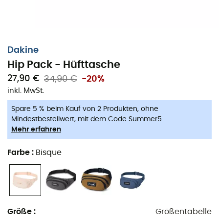
Dakine
Hip Pack - Hüfttasche
27,90 €
34,90 €
-20%
inkl. MwSt.
Spare 5 % beim Kauf von 2 Produkten, ohne
Mindestbestellwert, mit dem Code Summer5.
Mehr erfahren
Farbe
:
Bisque
Der
Hip Pack
von
Dakine
ist die
Bauchtasche
schlechthin! Man kann sich mehr Szenarien vorstellen, in
Größe
:
Größentabelle
denen dieser
Hip Pack
der ideale Begleiter ist, als