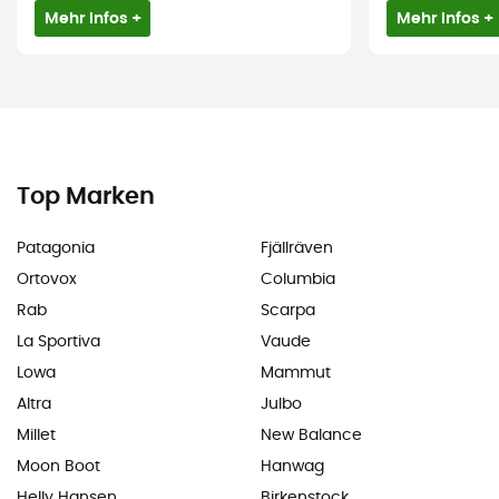
Mehr Infos +
Mehr Infos +
Top Marken
Patagonia
Fjällräven
Ortovox
Columbia
Rab
Scarpa
La Sportiva
Vaude
Lowa
Mammut
Altra
Julbo
Millet
New Balance
Moon Boot
Hanwag
Helly Hansen
Birkenstock