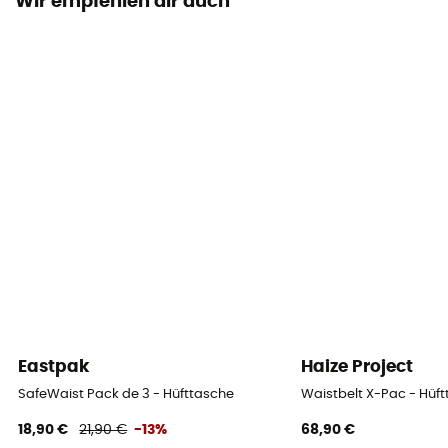
Wir empfehlen dir auch
Material
Nylon
Maß
23 x 13 x 8 cm
Eastpak
Haize Project
SafeWaist Pack de 3 - Hüfttasche
Waistbelt X-Pac - Hüf
18,90 €
21,90 €
-13%
68,90 €