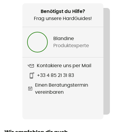
Geeignet für
Wandern / Reise
Benötigst du Hilfe?
Frag unsere HardGuides!
Produkt
Hip Pack
Blandine
Produktexperte
Wasserdichtigkeit
Wasserabweisend
Kontakiere uns per Mail
Label
+33 4 85 21 31 83
Bluesign™
Einen Beratungstermin
Taschen
vereinbaren
2 Taschen
Volumen
2 L