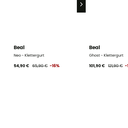
Beal
Beal
Neo - Klettergurt
Ghost - Klettergurt
54,90 €
65,90 €
-16%
101,90 €
121,90 €
-