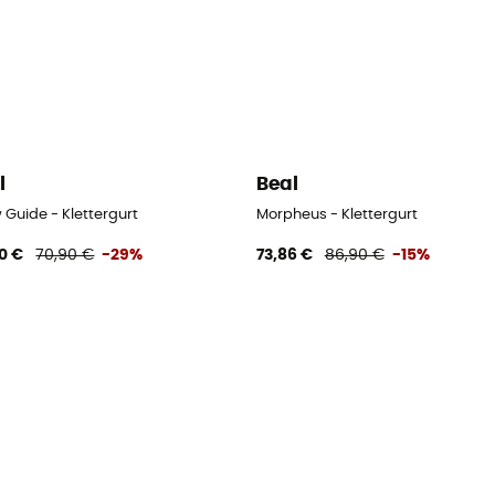
l
Beal
 Guide - Klettergurt
Morpheus - Klettergurt
0 €
70,90 €
-29%
73,86 €
86,90 €
-15%