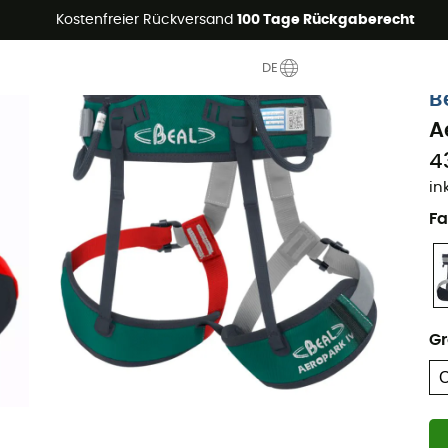
Sommerangebote🔥 -5% EXTRA ab 2 Produkten* Code Summer5
Kostenfreier Rückversand
100 Tage Rückgaberecht
DE
B
A
4
in
Fa
G