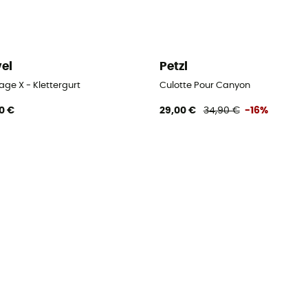
vel
Petzl
ge X - Klettergurt
Culotte Pour Canyon
0 €
29,00 €
34,90 €
-16%