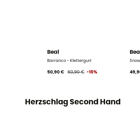
Beal
Bea
Barranco - Klettergurt
Snow
50,90 €
60,90 €
-16%
49,9
Herzschlag Second Hand