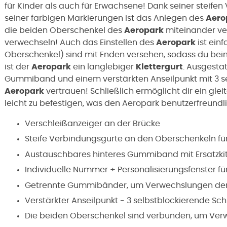
für Kinder als auch für Erwachsene! Dank seiner steif
seiner farbigen Markierungen ist das Anlegen des
Aero
die beiden Oberschenkel des
Aeropark
miteinander ver
verwechseln! Auch das Einstellen des
Aeropark
ist einf
Oberschenkel) sind mit Enden versehen, sodass du beim
ist der
Aeropark
ein langlebiger
Klettergurt
. Ausgesta
Gummiband und einem verstärkten Anseilpunkt mit 3 s
Aeropark
vertrauen! Schließlich ermöglicht dir ein glei
leicht zu befestigen, was den Aeropark benutzerfreundl
Verschleißanzeiger an der Brücke
Steife Verbindungsgurte an den Oberschenkeln fü
Austauschbares hinteres Gummiband mit Ersatzki
Individuelle Nummer + Personalisierungsfenster fü
Getrennte Gummibänder, um Verwechslungen der
Verstärkter Anseilpunkt - 3 selbstblockierende Sc
Die beiden Oberschenkel sind verbunden, um Ve