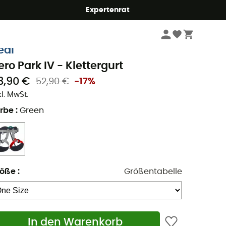
Expertenrat
Klettern
Klettergurte
Klettergurte - Herren
eal
ero Park IV - Klettergurt
3,90 €
52,90 €
-17%
kl. MwSt.
rbe
:
Green
röße
:
Größentabelle
In den Warenkorb