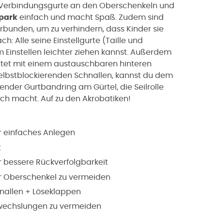
en Verbindungsgurte an den Oberschenkeln und
park
einfach und macht Spaß. Zudem sind
bunden, um zu verhindern, dass Kinder sie
ach: Alle seine Einstellgurte (Taille und
 Einstellen leichter ziehen kannst. Außerdem
ttet mit einem austauschbaren hinteren
elbstblockierenden Schnallen, kannst du dem
tender Gurtbandring am Gürtel, die Seilrolle
ich macht. Auf zu den Akrobatiken!
r einfaches Anlegen
t
r bessere Rückverfolgbarkeit
 Oberschenkel zu vermeiden
hnallen + Löseklappen
rwechslungen zu vermeiden