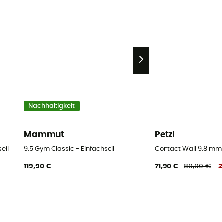
Nachhaltigkeit
Mammut
Petzl
eil
9.5 Gym Classic - Einfachseil
Contact Wall 9.8 mm -
119,90 €
71,90 €
89,90 €
-