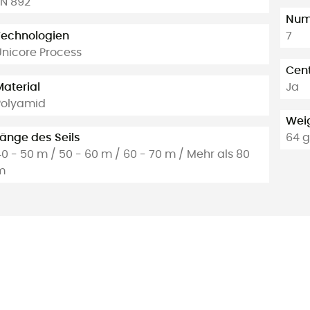
EN 892
Numb
Technologien
7
Unicore Process
Cen
Material
Ja
Polyamid
Weig
Länge des Seils
64 g
0 - 50 m / 50 - 60 m / 60 - 70 m / Mehr als 80
m