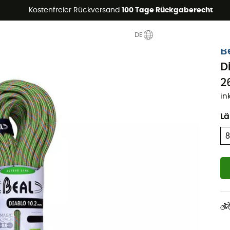
Sommerangebote🔥 -5% EXTRA ab 2 Produkten* Code Summer5
Kostenfreier Rückversand
100 Tage Rückgaberecht
DE
B
D
2
in
L