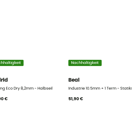
hhaltigkeit
Nachhaltigkeit
lrid
Beal
ing Eco Dry 8,2mm - Halbseil
Industrie 10.5mm + 1 Term - Statiks
90 €
51,90 €