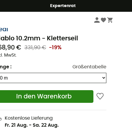
Expertenrat
Klettern
Kletterseile
eal
iablo 10.2mm - Kletterseil
68,90 €
331,90 €
-19%
kl. MwSt.
änge
:
Größentabelle
In den Warenkorb
Kostenlose Lieferung
Fr. 21 Aug.
-
Sa. 22 Aug.