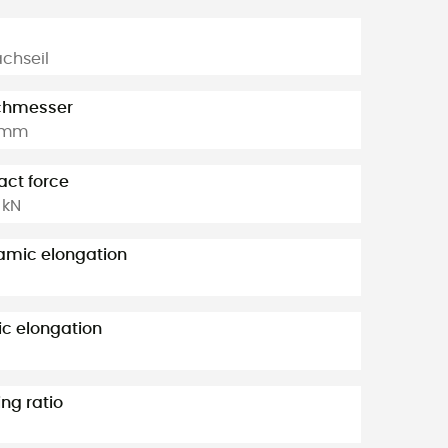
achseil
chmesser
2 mm
ct force
 kN
amic elongation
ic elongation
ng ratio