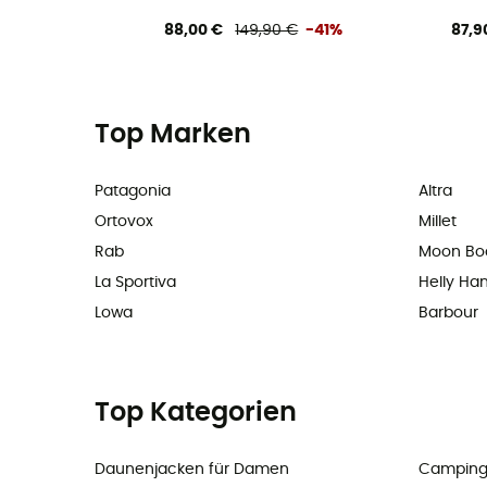
88,00 €
149,90 €
-41%
87,9
Top Marken
Patagonia
Altra
Ortovox
Millet
Rab
Moon Bo
La Sportiva
Helly Ha
Lowa
Barbour
Top Kategorien
Daunenjacken für Damen
Camping