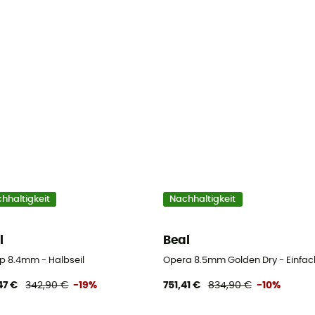
hhaltigkeit
Nachhaltigkeit
l
Beal
p 8.4mm - Halbseil
Opera 8.5mm Golden Dry - Einfach
47 €
342,90 €
-19%
751,41 €
834,90 €
-10%