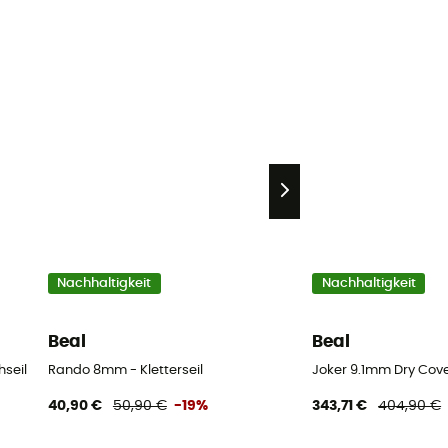
Nachhaltigkeit
Nachhaltigkeit
Beal
Beal
seil
Rando 8mm - Kletterseil
Joker 9.1mm Dry Cover
40,90 €
50,90 €
-19%
343,71 €
404,90 €