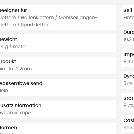
Geeignet für
Seil
lettern / Hallenklettern / Mehrseillängen-
Einf
lettern / Sportklettern
Dur
Gewicht
10,
64 g / meter
Impa
Produkt
8.40
Diablo 10.2mm
Dyn
Wasserabweisend
37%
Nein
Stat
Zusatzinformation
8.7%
Dynamic rope
Casi
Normen
40%