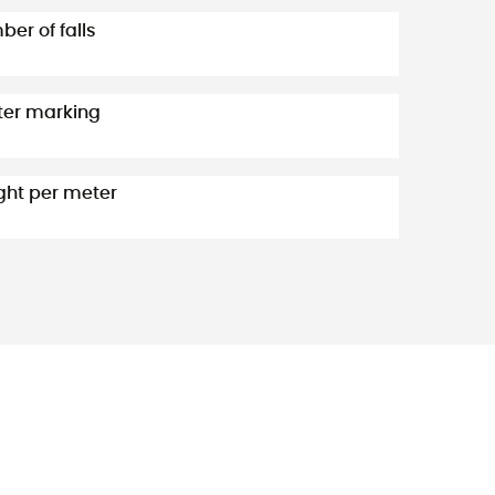
er of falls
ter marking
ht per meter