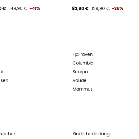
0 €
149,90 €
-41%
83,90 €
129,90 €
-35%
Fjällräven
Columbia
ot
Scarpa
nsen
Vaude
Mammut
kocher
Kinderbekleidung