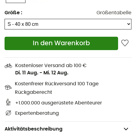
Schlafsäcke
Dakine Rucksäcke
Campingkocher
Assos Fahrradshorts
Größe
:
Größentabelle
Wanderrucksäcke
Giro Helme
Eisgeräte
Rab Daunenjacken
Wanderschuhe
Hundegeschirr
In den Warenkorb
Trailrunningschuhe
Hundeleinen
Laufschuhe
Ortlieb Radtaschen
Kletterschuhe
Altra Schuhe
Kostenloser Versand ab 100 €
Kinderschuhe
Buff Halstücher
Di. 11 Aug.
-
Mi. 12 Aug.
Fahrradhelme
Abus Fahrradhelme
Kostenfreier Rückversand 100 Tage
Kindertragen
Patagonia Daunenjacken
Rückgaberecht
+1.000.000 ausgerüstete Abenteurer
Expertenberatung
Hygiene & Pflege
Mikrofaserhandtüche
Aktivitätsbeschreibung