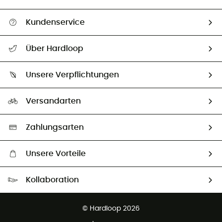
Kundenservice
Alle Hilfethemen
Über Hardloop
Sendungsverfolgung
Über uns
Größentabelle
Unsere Verpflichtungen
HardGuides
Rücksendung & Rückerstattung
Unser Fußabdruck
Unsere Botschafter
Versandarten
Vertrag widerrufen
Second hand
Auswahl an nachhaltigen Produkten
Zahlungsarten
Unsere Vorteile
Kostenloser Versand ab 100 €
Kollaboration
Kostenfreier Rückversand - 100 Tage Rückgaberecht
Partnerprogramm
Kundenservice ist kostenlos
© Hardloop 2026