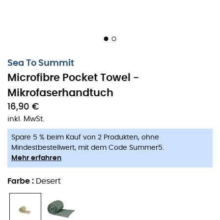
Moon Boot
Hanwag
Helly Hansen
Birkenstock
Barbour
Petzl
Sea To Summit
Top Kategorien
Microfibre Pocket Towel -
Mikrofaserhandtuch
Daunenjacken für Damen
Kinderbekleidung
16,90 €
Parkas für Damen
Fleecejacken für Kinder
inkl. MwSt.
Fleecejacken für Damen
Aigle Gummistiefel
Spare 5 % beim Kauf von 2 Produkten, ohne
Daunenjacken für Herren
Patagonia Fleecejacken
Mindestbestellwert, mit dem Code Summer5.
Parkas für Herren
Pyrenex Daunenjacken
Mehr erfahren
Fleecejacken für Herren
Helly Hansen Jacken
Zelte
Columbia Fleecejacken
Farbe
:
Desert
Isomatten
Black Diamond Stirnlampen
Stirnlampen
Meindl Schuhe