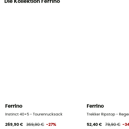
Die Kollektion Ferrino
Ferrino
Ferrino
Instinct 40+5 - Tourenrucksack
Trekker Ripstop - Reg
269,90 €
369,90 €
-27%
52,40 €
79,90 €
-3