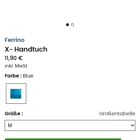
Ferrino
X- Handtuch
11,90 €
inkl. MwSt.
Farbe
:
Blue
Die Vorbereitungen für die große Abreise sind immer
schwierig. Sie müssen sich für Dinge entscheiden,
obwohl der Platz begrenzt ist. Sicher ist, dass es auf
Größe
:
Größentabelle
jeden Fall immer einen Platz für das Handtuch
X-Lite
Towel M
geben wird.
Dank ihrer
kompakten Größe von nan
können Sie sie