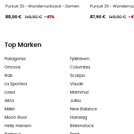
Pursuit 30 - Wanderrucksack - Damen
Pursuit 30 - Wanderr
88,00 €
149,90 €
-41%
87,90 €
149,90 €
-4
Top Marken
Patagonia
Fjällräven
Ortovox
Columbia
Rab
Scarpa
La Sportiva
Vaude
Lowa
Mammut
Altra
Julbo
Millet
New Balance
Moon Boot
Hanwag
Helly Hansen
Birkenstock