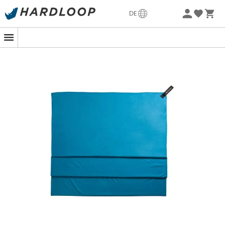
Sommerangebote🔥 -5% EXTRA ab 2 Produkten* Code
DE
Summer5