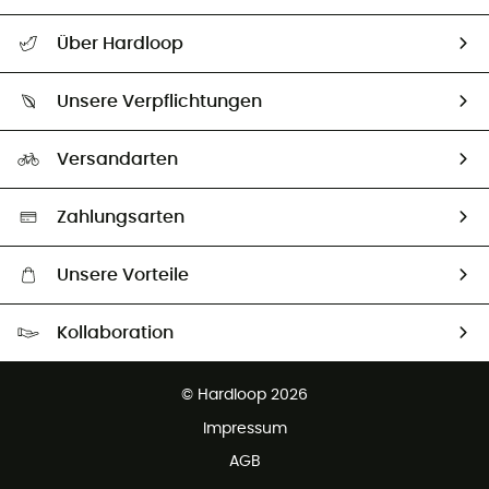
Alle Hilfethemen
Über Hardloop
Sendungsverfolgung
Über uns
Größentabelle
Unsere Verpflichtungen
HardGuides
Rücksendung & Rückerstattung
Unser Fußabdruck
Unsere Botschafter
Versandarten
Vertrag widerrufen
Second hand
Auswahl an nachhaltigen Produkten
Zahlungsarten
Unsere Vorteile
Kostenloser Versand ab 100 €
Kollaboration
Kostenfreier Rückversand - 100 Tage Rückgaberecht
Partnerprogramm
Kundenservice ist kostenlos
© Hardloop 2026
Impressum
AGB