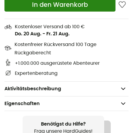
In den Warenkorb
auf all Ihre Abenteuer oder sportlichen Aktivitäten
mitnehmen. Wir schätzen ihr Polyester-
Mikrofasergewebe, das ein sehr angenehmes Gefühl auf
Kostenloser Versand ab 100 €
der Haut bietet.
Do. 20 Aug.
-
Fr. 21 Aug.
Ihre schnelle Trocknung ist das i-Tüpfelchen, das sie zur
Kostenfreier Rückversand 100 Tage
ersten Wahl macht...
Rückgaberecht
Merkmale
:
+1.000.000 ausgerüstete Abenteurer
Abmessung: nan,
Expertenberatung
Mit einem Aufbewahrungsbeutel ausgestattet,
Gewicht: 40 g.
Aktivitätsbeschreibung
Eigenschaften
Geeignet für
Wandern / Klettern / Trailrunning / Trekking / Reise /
Benötigst du Hilfe?
Camping / Alltag
Frag unsere HardGuides!