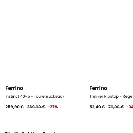
Ferrino
Ferrino
Instinct 40+5 - Tourenrucksack
Trekker Ripstop - Reg
269,90 €
369,90 €
-27%
52,40 €
79,90 €
-3