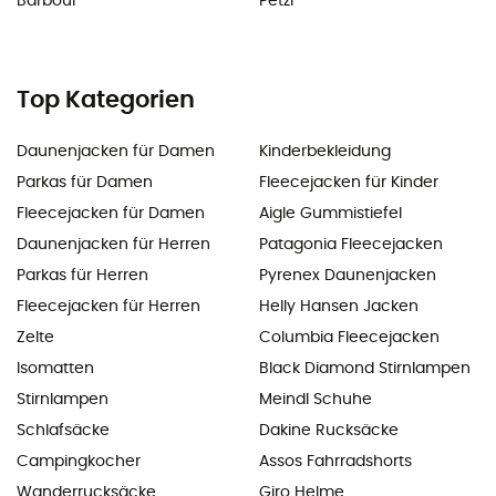
Barbour
Petzl
Top Kategorien
Daunenjacken für Damen
Kinderbekleidung
Parkas für Damen
Fleecejacken für Kinder
Fleecejacken für Damen
Aigle Gummistiefel
Daunenjacken für Herren
Patagonia Fleecejacken
Parkas für Herren
Pyrenex Daunenjacken
Fleecejacken für Herren
Helly Hansen Jacken
Zelte
Columbia Fleecejacken
Isomatten
Black Diamond Stirnlampen
Stirnlampen
Meindl Schuhe
Schlafsäcke
Dakine Rucksäcke
Campingkocher
Assos Fahrradshorts
Wanderrucksäcke
Giro Helme