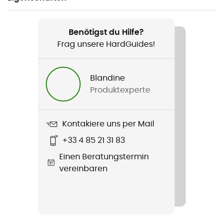
Geeignet für
Wandern / Trekking / Biwak
Benötigst du Hilfe?
Frag unsere HardGuides!
Geschlecht
Herren
Blandine
Produktexperte
Gewicht
960 g
Kontakiere uns per Mail
Produkt
+33 4 85 21 31 83
Classic 350 Regular
Einen Beratungstermin
Wasserdichtigkeit
vereinbaren
Wasserabweisend
Füllung
Gänsedaune