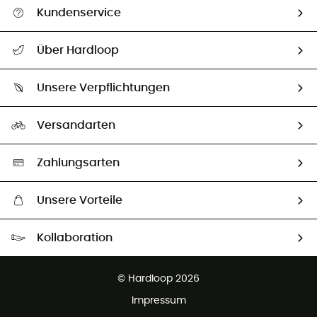
Kundenservice
Alle Hilfethemen
Über Hardloop
Sendungsverfolgung
Über uns
Größentabelle
Unsere Verpflichtungen
HardGuides
Rücksendung & Rückerstattung
Unser Fußabdruck
Unsere Botschafter
Versandarten
Vertrag widerrufen
Second hand
Auswahl an nachhaltigen Produkten
Zahlungsarten
Unsere Vorteile
Kostenloser Versand ab 100 €
Kollaboration
Kostenfreier Rückversand - 100 Tage Rückgaberecht
Partnerprogramm
Kundenservice ist kostenlos
© Hardloop 2026
Impressum