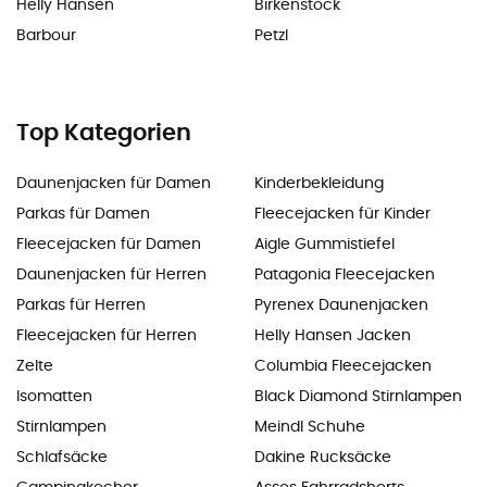
Helly Hansen
Birkenstock
Barbour
Petzl
Top Kategorien
Daunenjacken für Damen
Kinderbekleidung
Parkas für Damen
Fleecejacken für Kinder
Fleecejacken für Damen
Aigle Gummistiefel
Daunenjacken für Herren
Patagonia Fleecejacken
Parkas für Herren
Pyrenex Daunenjacken
Fleecejacken für Herren
Helly Hansen Jacken
Zelte
Columbia Fleecejacken
Isomatten
Black Diamond Stirnlampen
Stirnlampen
Meindl Schuhe
Schlafsäcke
Dakine Rucksäcke