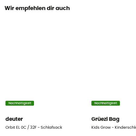
Wir empfehlen dir auch
Label
Responsible Down Standard
Kapuze
Ja
Form
Mumienform
Jahreszeit
Dreijahreszeiten
Füllmaterial
Nachhaltigkeit
Nachhaltigkeit
Daune
deuter
Grüezi Bag
Bauschkraft (Cuin)
Orbit EL 0C / 32F - Schlafsack
Kids Grow - Kindersch
700 - 800