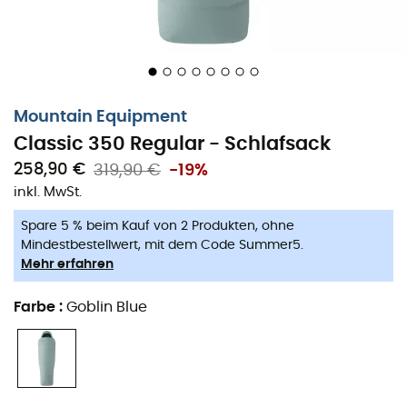
Bauschkraft von mindestens 700 cuin
Der GT Fit hat einen großzügigen und komfortablen
Schnitt und ermöglicht verschiedene
Schlafpositionen
Mountain Equipment
Schräg verlaufende Daunenkammern sorgen für
Classic 350 Regular - Schlafsack
Komfort, Leichtigkeit und gute thermische Leistung
258,90 €
319,90 €
-19%
Eine horizontale Mittelnaht trennt Ober- und
inkl. MwSt.
Unterseite
Spare 5 % beim Kauf von 2 Produkten, ohne
Kapuze mit raffiniertem Schnitt und fünf separaten
Mindestbestellwert, mit dem Code Summer5.
Kammern
Mehr erfahren
Anatomischer Fußbereich mit zwei Kammern
Farbe
:
Goblin Blue
165 cm langer Reißverschluss mit durchgehender
Gemini-Kammer. Integrierter Wärmekragen mit
Lode Lock-Verschluss