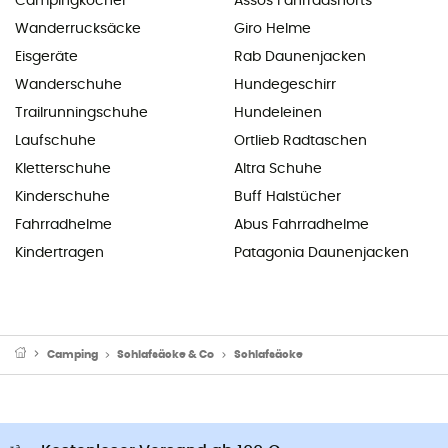
Campingkocher
Assos Fahrradshorts
Wanderrucksäcke
Giro Helme
Eisgeräte
Rab Daunenjacken
Wanderschuhe
Hundegeschirr
Trailrunningschuhe
Hundeleinen
Laufschuhe
Ortlieb Radtaschen
Kletterschuhe
Altra Schuhe
Kinderschuhe
Buff Halstücher
Fahrradhelme
Abus Fahrradhelme
Kindertragen
Patagonia Daunenjacken
Camping
Schlafsäcke & Co
Schlafsäcke