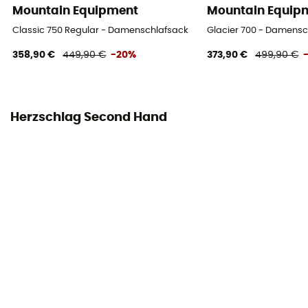
Mountain Equipment
Mountain Equip
Maximale Größe der Person
Classic 750 Regular - Damenschlafsack
Glacier 700 - Damensc
185 cm
358,90 €
449,90 €
-20%
373,90 €
499,90 €
Matériau
50D ripstop / 20D plain
Herzschlag Second Hand
Pouvoir gonflant
700