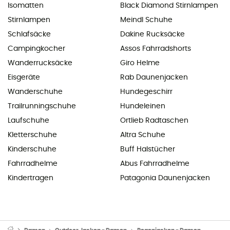
Isomatten
Black Diamond Stirnlampen
Stirnlampen
Meindl Schuhe
Schlafsäcke
Dakine Rucksäcke
Campingkocher
Assos Fahrradshorts
Wanderrucksäcke
Giro Helme
Eisgeräte
Rab Daunenjacken
Wanderschuhe
Hundegeschirr
Trailrunningschuhe
Hundeleinen
Laufschuhe
Ortlieb Radtaschen
Kletterschuhe
Altra Schuhe
Kinderschuhe
Buff Halstücher
Fahrradhelme
Abus Fahrradhelme
Kindertragen
Patagonia Daunenjacken