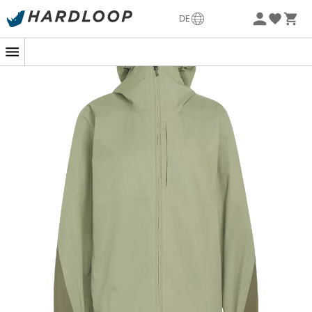
Sommerangebote🔥 -5% EXTRA ab 2 Produkten* Code
DE
Summer5
-5% Extra - Code Summer5
Auf ausgetretenen Pfaden oder im tiefen Wald kann das
Wetter manchmal launisch sein. Zum Glück ist die Terrex