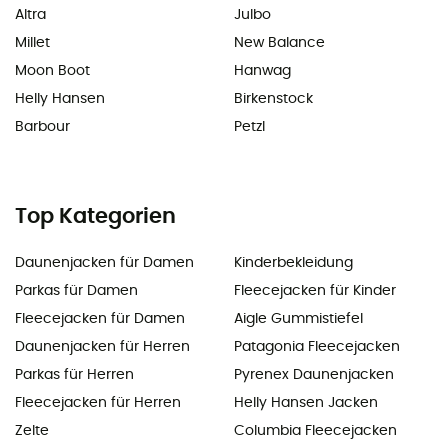
Altra
Julbo
Millet
New Balance
Moon Boot
Hanwag
Helly Hansen
Birkenstock
Barbour
Petzl
Top Kategorien
Daunenjacken für Damen
Kinderbekleidung
Parkas für Damen
Fleecejacken für Kinder
Fleecejacken für Damen
Aigle Gummistiefel
Daunenjacken für Herren
Patagonia Fleecejacken
Parkas für Herren
Pyrenex Daunenjacken
Fleecejacken für Herren
Helly Hansen Jacken
Zelte
Columbia Fleecejacken