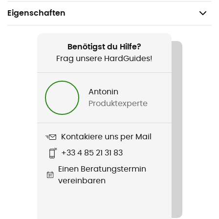
Eigenschaften
Geeignet für
Wandern
Benötigst du Hilfe?
Frag unsere HardGuides!
Geschlecht
Damen
Antonin
Produktexperte
Produkt
Terrex Multi 2.5 Layer Climaproof Rain Jacket
Kontakiere uns per Mail
Konstruktion
+33 4 85 21 31 83
2,5-Lagen
Einen Beratungstermin
Wasserdichtigkeit
vereinbaren
Ja
Wassersäule