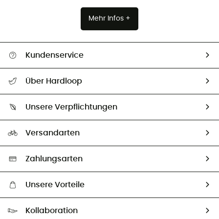
Mehr Infos +
Kundenservice
Alle Hilfethemen
Über Hardloop
Sendungsverfolgung
Über uns
Größentabelle
Unsere Verpflichtungen
HardGuides
Rücksendung & Rückerstattung
Unser Fußabdruck
Unsere Botschafter
Versandarten
Vertrag widerrufen
Second hand
Auswahl an nachhaltigen Produkten
Zahlungsarten
Unsere Vorteile
Kostenloser Versand ab 100 €
Kollaboration
Kostenfreier Rückversand - 100 Tage Rückgaberecht