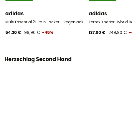
adidas
adidas
Multi Essential 2L Rain Jacket - Regenjacke - Damen
Terrex Xperior Hybrid 
54,30 €
99,90 €
-45%
137,90 €
249,90 €
-
Herzschlag Second Hand