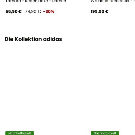
Tamara - Regenjacke - Damen
W's Houdini Rock Jkt 
55,90 €
79,90 €
-30%
199,90 €
Die Kollektion adidas
Nachhaltigkeit
Nachhaltigkeit