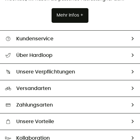
Mehr Infos +
Kundenservice
Alle Hilfethemen
Über Hardloop
Sendungsverfolgung
Über uns
Größentabelle
Unsere Verpflichtungen
HardGuides
Rücksendung & Rückerstattung
Unser Fußabdruck
Unsere Botschafter
Versandarten
Vertrag widerrufen
Second hand
Auswahl an nachhaltigen Produkten
Zahlungsarten
Unsere Vorteile
Kostenloser Versand ab 100 €
Kollaboration