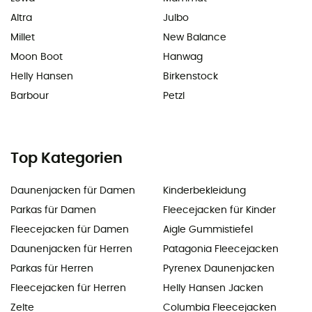
Altra
Julbo
Millet
New Balance
Moon Boot
Hanwag
Helly Hansen
Birkenstock
Barbour
Petzl
Top Kategorien
Daunenjacken für Damen
Kinderbekleidung
Parkas für Damen
Fleecejacken für Kinder
Fleecejacken für Damen
Aigle Gummistiefel
Daunenjacken für Herren
Patagonia Fleecejacken
Parkas für Herren
Pyrenex Daunenjacken
Fleecejacken für Herren
Helly Hansen Jacken
Zelte
Columbia Fleecejacken