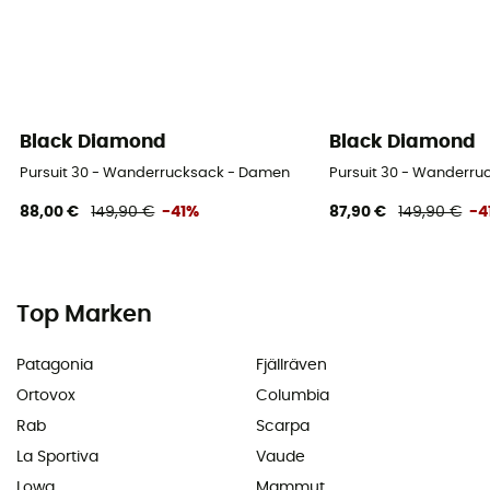
Black Diamond
Black Diamond
Pursuit 30 - Wanderrucksack - Damen
Pursuit 30 - Wanderr
88,00 €
149,90 €
-41%
87,90 €
149,90 €
-4
Top Marken
Patagonia
Fjällräven
Ortovox
Columbia
Rab
Scarpa
La Sportiva
Vaude
Lowa
Mammut