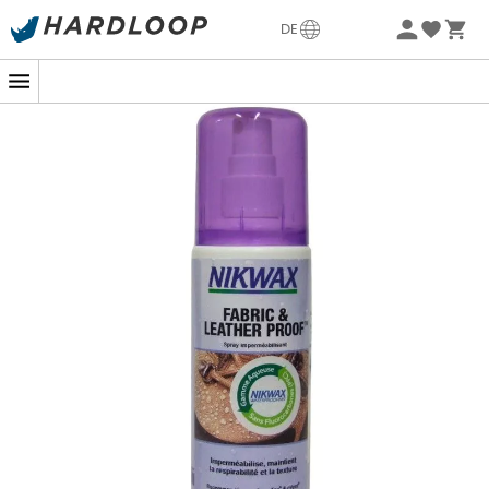
Möchtest du deinen Füßen einen
Schutz vor
Sommerangebote🔥 -5% EXTRA ab 2 Produkten* Code
Feuchtigkeit
bieten? Deinen
Wanderschuhen oder
DE
Summer5
Trailrunning-Schuhen
zu neuer Wasserdichtigkeit
verhelfen?
Nichts leichter als das mit dem
Fabric & Leather Proof
Spray
von
Nikwax
, das deine Schuhe imprägniert, ohne
die Atmungsaktivität und Textur zu beeinträchtigen.
Dank des Sprühkopfs lässt sich das
125 mL
Imprägnierspray
einfach
und direkt auf deine Schuhe
auftragen, egal ob sie trocken oder nass sind.
Die Behandlung hinterlässt eine wasserabweisende
Schicht, die die Flexibilität der Fasern deiner Stoff- oder
Lederschuhe erhält.
Dieses biologisch abbaubare Produkt ist
umweltfreundlich. Es enthält keine Fluorocarbone oder
schädliche Lösungsmittel.