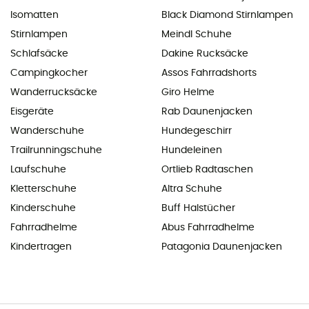
Isomatten
Black Diamond Stirnlampen
Stirnlampen
Meindl Schuhe
Schlafsäcke
Dakine Rucksäcke
Campingkocher
Assos Fahrradshorts
Wanderrucksäcke
Giro Helme
Eisgeräte
Rab Daunenjacken
Wanderschuhe
Hundegeschirr
Trailrunningschuhe
Hundeleinen
Laufschuhe
Ortlieb Radtaschen
Kletterschuhe
Altra Schuhe
Kinderschuhe
Buff Halstücher
Fahrradhelme
Abus Fahrradhelme
Kindertragen
Patagonia Daunenjacken