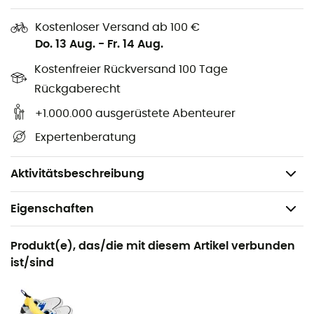
(z.B. Gore-Tex),
Kostenloser Versand ab 100 €
Erhält die Atmungsaktivität und Textur,
Do. 13 Aug.
-
Fr. 14 Aug.
Pflegt Leder, indem es die Gerbstoffe ersetzt,
Kostenfreier Rückversand 100 Tage
Kann auf nassen und trockenen Schuhen
Rückgaberecht
angewendet werden,
Umweltfreundlich, biologisch abbaubar, nicht
+1.000.000 ausgerüstete Abenteurer
entflammbar, ungefährlich,
Expertenberatung
Enthält keine Fluorocarbone,
Leder, Stoff oder Mischgewebe.
Aktivitätsbeschreibung
Eigenschaften
Geeignet für
Produkt(e), das/die mit diesem Artikel verbunden
Alltag
ist/sind
Produkt
Spray imperméabilisant pour chaussures en tissu ou