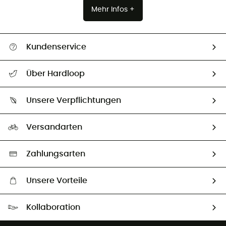
Mehr Infos +
Kundenservice
Alle Hilfethemen
Über Hardloop
Sendungsverfolgung
Über uns
Größentabelle
Unsere Verpflichtungen
HardGuides
Rücksendung & Rückerstattung
Unser Fußabdruck
Unsere Botschafter
Versandarten
Vertrag widerrufen
Second hand
Auswahl an nachhaltigen Produkten
Zahlungsarten
Unsere Vorteile
Kostenloser Versand ab 100 €
Kollaboration
Kostenfreier Rückversand - 100 Tage Rückgaberecht
Partnerprogramm