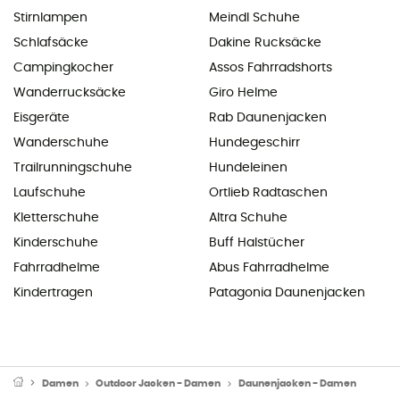
Stirnlampen
Meindl Schuhe
Schlafsäcke
Dakine Rucksäcke
Campingkocher
Assos Fahrradshorts
Wanderrucksäcke
Giro Helme
Eisgeräte
Rab Daunenjacken
Wanderschuhe
Hundegeschirr
Trailrunningschuhe
Hundeleinen
Laufschuhe
Ortlieb Radtaschen
Kletterschuhe
Altra Schuhe
Kinderschuhe
Buff Halstücher
Fahrradhelme
Abus Fahrradhelme
Kindertragen
Patagonia Daunenjacken
Damen
Outdoor Jacken - Damen
Daunenjacken - Damen