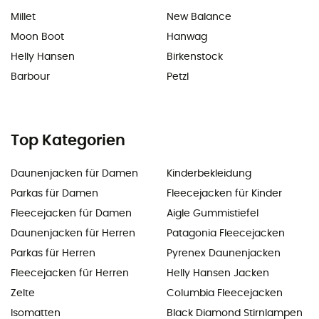
Millet
New Balance
Moon Boot
Hanwag
Helly Hansen
Birkenstock
Barbour
Petzl
Top Kategorien
Daunenjacken für Damen
Kinderbekleidung
Parkas für Damen
Fleecejacken für Kinder
Fleecejacken für Damen
Aigle Gummistiefel
Daunenjacken für Herren
Patagonia Fleecejacken
Parkas für Herren
Pyrenex Daunenjacken
Fleecejacken für Herren
Helly Hansen Jacken
Zelte
Columbia Fleecejacken
Isomatten
Black Diamond Stirnlampen