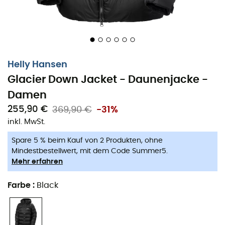
einzugehen.
Allied Feather & Down®
Hydrophobe Daunenisolierung, speziell behandelt,
um Wasser abzuweisen und selbst bei nassen
Helly Hansen
Bedingungen optimale Wärme zu gewährleisten.
Glacier Down Jacket - Daunenjacke -
Damen
YKK - Zweiwege-Reißverschluss
255,90 €
369,90 €
-31%
Allied Daunen und Federn 800 FP
inkl. MwSt.
Primaloft® Black Rise 133 g
Spare 5 % beim Kauf von 2 Produkten, ohne
Mindestbestellwert, mit dem Code Summer5.
Hydrophobe Daunenisolierung, speziell behandelt,
Mehr erfahren
um Wasser abzuweisen und selbst bei nassen
Bedingungen optimale Wärme zu gewährleisten.
Farbe
:
Black
Weicher Fleece-Kinnschutz
Verstellbare Kapuze