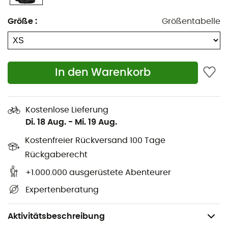
Verstellbarer unterer Saum
Größe
:
Größentabelle
Verstellbare Bündchen
Brust- und Handtaschen mit YKK® Reißverschluss
In den Warenkorb
Innere Brusttasche mit Reißverschluss
Gedruckte Logos
Kostenlose Lieferung
Recycelter Inhalt
Di. 18 Aug.
-
Mi. 19 Aug.
bluesign® Produkt
Kostenfreier Rückversand 100 Tage
Rückgaberecht
Die Daunen in diesem Produkt sind Responsible
Down Standard, zertifiziert von IDFL (TE-99972454).
+1.000.000 ausgerüstete Abenteurer
Expertenberatung
Dieses Produkt enthält mindestens 50 % recycelte
Fasern gemäß dem Claim Standard, zertifiziert von
IDFL (TE-99972454).
Aktivitätsbeschreibung