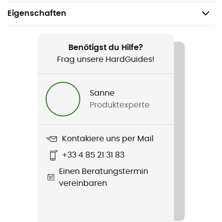
Eigenschaften
Geeignet für
Wandern / Bergsteigen
Benötigst du Hilfe?
Frag unsere HardGuides!
Geschlecht
Damen
Sanne
Produktexperte
Gewicht
700 g
Kontakiere uns per Mail
Produkt
+33 4 85 21 31 83
Glacier Down Jacket
Einen Beratungstermin
Technologien
vereinbaren
Primaloft® Black
Wasserdichtigkeit