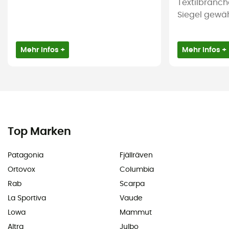
Textilbranch
Siegel gewährl
Mehr Infos +
Mehr Infos +
Top Marken
Patagonia
Fjällräven
Ortovox
Columbia
Rab
Scarpa
La Sportiva
Vaude
Lowa
Mammut
Altra
Julbo