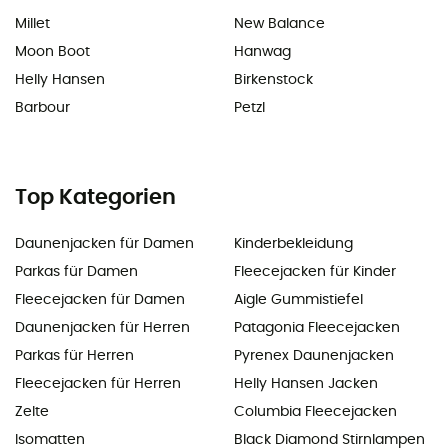
Millet
New Balance
Moon Boot
Hanwag
Helly Hansen
Birkenstock
Barbour
Petzl
Top Kategorien
Daunenjacken für Damen
Kinderbekleidung
Parkas für Damen
Fleecejacken für Kinder
Fleecejacken für Damen
Aigle Gummistiefel
Daunenjacken für Herren
Patagonia Fleecejacken
Parkas für Herren
Pyrenex Daunenjacken
Fleecejacken für Herren
Helly Hansen Jacken
Zelte
Columbia Fleecejacken
Isomatten
Black Diamond Stirnlampen