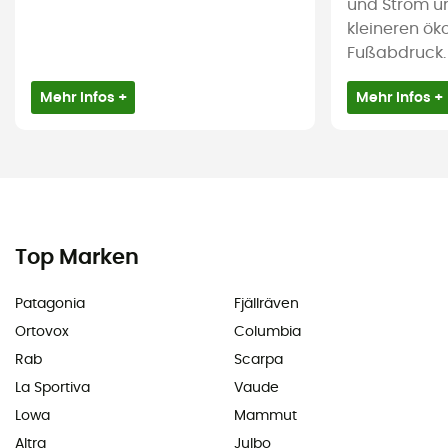
und Strom u
kleineren ök
Fußabdruck.
Mehr Infos +
Mehr Infos +
Top Marken
Patagonia
Fjällräven
Ortovox
Columbia
Rab
Scarpa
La Sportiva
Vaude
Lowa
Mammut
Altra
Julbo