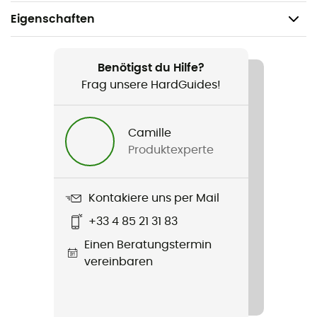
Eigenschaften
Geeignet für
Alltag / Ski / Skilanglauf
Benötigst du Hilfe?
Frag unsere HardGuides!
Geschlecht
Herren
Camille
Produktexperte
Produkt
Midi Shell Jacket
Kontakiere uns per Mail
Label
+33 4 85 21 31 83
Recycelt / PFC-Free
Einen Beratungstermin
vereinbaren