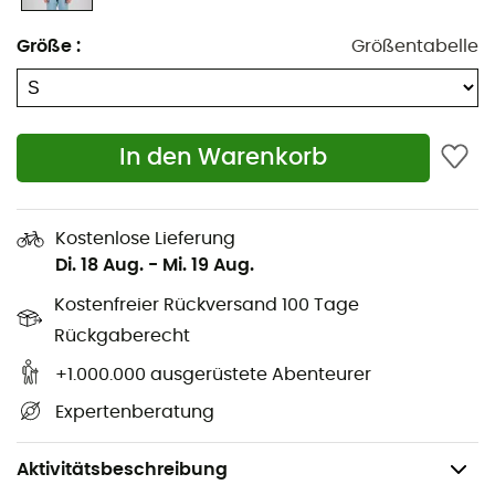
Zwei Brusttaschen vorne mit wasserdichten
Reißverschlüssen, die für den Einsatz mit einem
Größe
:
Größentabelle
Klettergurt konzipiert sind
Innere Reißverschlusstasche
In den Warenkorb
Innere Netztasche
Wasserdichter Reißverschlussuntertritt
Kostenlose Lieferung
Ärmel mit Klettverschluss
Di. 18 Aug.
-
Mi. 19 Aug.
Verstellbarer Kordelzug am unteren Rumpf
Kostenfreier Rückversand 100 Tage
Hergestellt aus Pertex® Shield Revolve
Rückgaberecht
+1.000.000 ausgerüstete Abenteurer
Hergestellt aus 100% recyceltem Gewebe
Expertenberatung
Hauptstoff: 100% Polyester
Taschen: 100% Polyester
Aktivitätsbeschreibung