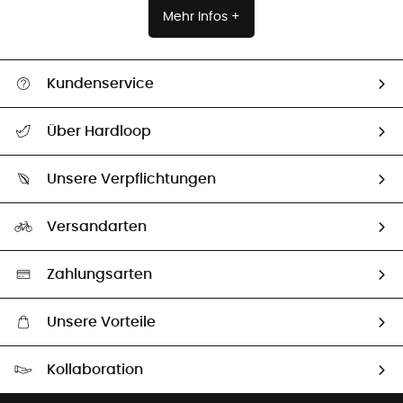
Mehr Infos +
Kundenservice
Alle Hilfethemen
Über Hardloop
Sendungsverfolgung
Über uns
Größentabelle
Unsere Verpflichtungen
HardGuides
Rücksendung & Rückerstattung
Unser Fußabdruck
Unsere Botschafter
Versandarten
Vertrag widerrufen
Second hand
Auswahl an nachhaltigen Produkten
Zahlungsarten
Unsere Vorteile
Kostenloser Versand ab 100 €
Kollaboration
Kostenfreier Rückversand - 100 Tage Rückgaberecht
Partnerprogramm