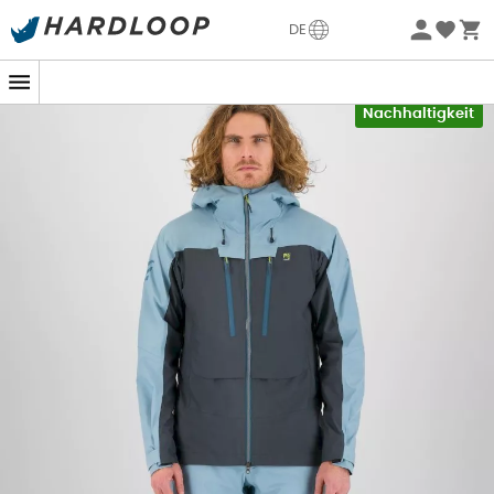
Sommerangebote🔥 -5% EXTRA ab 2 Produkten* Code
DE
Summer5
-5% Extra - Code Summer5
Mitten in einer alpinen Wanderung beschließt der
Nachhaltigkeit
Himmel, sich zu entfesseln. Ein frischer Wind erhebt sich
und bedrohliche Wolken ziehen auf. Aber keine Panik,
Ihre
Midi Shell Jacket
von
Karpos
ist da, um Ihnen aus
der Patsche zu helfen. Gefertigt aus Pertex® Shield
Revolve-Gewebe, bietet Ihnen diese Jacke einen Schutz
wie ein Schild: eine
Wassersäule von 20.000 mm
, um
die launischsten Regenschauer abzuwehren, und eine
Atmungsaktivität von 15.000 g/m²/24h
, um eine
optimale Verdunstung des Schweißes zu gewährleisten.
Diese Jacke ist ein bisschen der Superheld unter den
Softshelljacken. Vollständig aus
recycelten Stoffen
hergestellt, ist sie ebenso umweltfreundlich wie
komfortabel. Ohne PFC begleitet sie Sie bei all Ihren
Outdoor-Abenteuern, sei es in den Bergen oder im Wald,