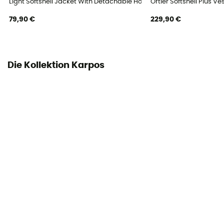
Light Softshell Jacket With Detachable Hood - Softshelljacke - Herr
Ortler Softshell Plus Ve
79,90 €
229,90 €
Die Kollektion Karpos