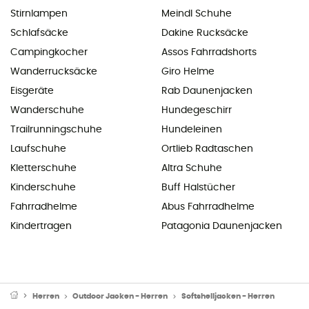
Stirnlampen
Meindl Schuhe
Schlafsäcke
Dakine Rucksäcke
Campingkocher
Assos Fahrradshorts
Wanderrucksäcke
Giro Helme
Eisgeräte
Rab Daunenjacken
Wanderschuhe
Hundegeschirr
Trailrunningschuhe
Hundeleinen
Laufschuhe
Ortlieb Radtaschen
Kletterschuhe
Altra Schuhe
Kinderschuhe
Buff Halstücher
Fahrradhelme
Abus Fahrradhelme
Kindertragen
Patagonia Daunenjacken
Herren
Outdoor Jacken - Herren
Softshelljacken - Herren