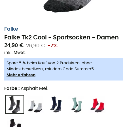
Falke
Falke Tk2 Cool - Sportsocken - Damen
24,90 €
26,90 €
-7%
inkl. MwSt.
Die
Tk2 Cool Socken
, entworfen von
Falke
, bieten
Spare 5 % beim Kauf von 2 Produkten, ohne
Abenteurerinnen außergewöhnlichen Komfort bei
Mindestbestellwert, mit dem Code Summer5.
Wanderungen
an heißen Tagen.
Mehr erfahren
Hergestellt aus einer Mischung aus
Lyocell
, ermöglichen
Farbe
:
Asphalt Mel.
diese Socken eine
optimale Feuchtigkeitsregulierung
sowie einen
Schutz vor Außentemperaturen
.
Der
kühlende Effekt dieses Materials sorgt dafür, dass du
während deiner Ausflüge nicht mehr schwitzt und die
sommerlichen Temperaturen voll genießen kannst.