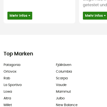
getestet und i
Mehr Infos +
Mehr Infos +
Top Marken
Patagonia
Fjällräven
Ortovox
Columbia
Rab
Scarpa
La Sportiva
Vaude
Lowa
Mammut
Altra
Julbo
Millet
New Balance