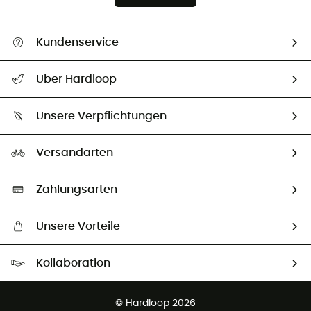
Kundenservice
Alle Hilfethemen
Über Hardloop
Sendungsverfolgung
Über uns
Größentabelle
Unsere Verpflichtungen
HardGuides
Rücksendung & Rückerstattung
Unser Fußabdruck
Unsere Botschafter
Versandarten
Vertrag widerrufen
Second hand
Auswahl an nachhaltigen Produkten
Zahlungsarten
Unsere Vorteile
Kostenloser Versand ab 100 €
Kollaboration
Kostenfreier Rückversand - 100 Tage Rückgaberecht
Partnerprogramm
Kundenservice ist kostenlos
© Hardloop 2026