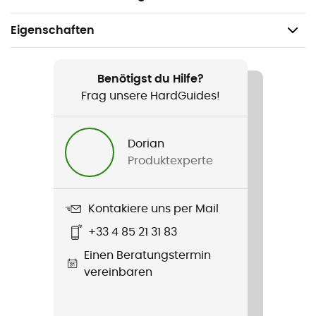
Eigenschaften
Geeignet für
Wandern / Nordic Walking / Trekking
Benötigst du Hilfe?
Frag unsere HardGuides!
Geschlecht
Damen
Dorian
Produktexperte
Gewicht
61 g
Kontakiere uns per Mail
Produkt
+33 4 85 21 31 83
Falke Tk2 Cool
Einen Beratungstermin
Technologien
vereinbaren
Lyocellfasern