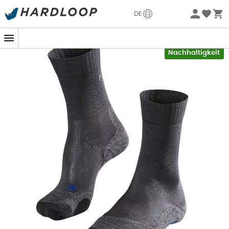
Sommerangebote🔥 -5% EXTRA ab 2 Produkten* Code
DE
Summer5
-5% Extra - Code Summer5
Nachhaltigkeit