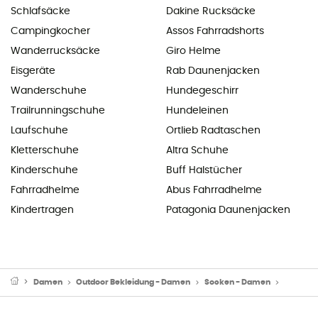
Schlafsäcke
Dakine Rucksäcke
Campingkocher
Assos Fahrradshorts
Wanderrucksäcke
Giro Helme
Eisgeräte
Rab Daunenjacken
Wanderschuhe
Hundegeschirr
Trailrunningschuhe
Hundeleinen
Laufschuhe
Ortlieb Radtaschen
Kletterschuhe
Altra Schuhe
Kinderschuhe
Buff Halstücher
Fahrradhelme
Abus Fahrradhelme
Kindertragen
Patagonia Daunenjacken
Damen
Outdoor Bekleidung - Damen
Socken - Damen
Wander