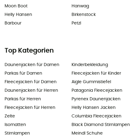
Moon Boot
Hanwag
Helly Hansen
Birkenstock
Barbour
Petzl
Top Kategorien
Daunenjacken für Damen
Kinderbekleidung
Parkas für Damen
Fleecejacken für Kinder
Fleecejacken für Damen
Aigle Gummistiefel
Daunenjacken für Herren
Patagonia Fleecejacken
Parkas für Herren
Pyrenex Daunenjacken
Fleecejacken für Herren
Helly Hansen Jacken
Zelte
Columbia Fleecejacken
Isomatten
Black Diamond Stirnlampen
Stirnlampen
Meindl Schuhe