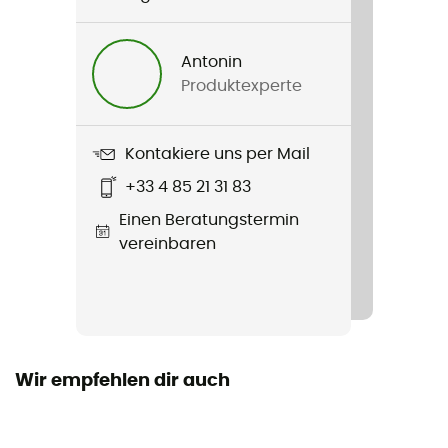
Geschlecht
Herren / Damen
Antonin
Produktexperte
Gewicht
900 g (175 cm) / 1 050 g (185 cm) / 1 250 g (200 cm)
Kontakiere uns per Mail
Produkt
+33 4 85 21 31 83
Biopod Downwool Subzero
Einen Beratungstermin
Füllung
vereinbaren
Gänsedaune / Laine
Label
Oeko-Tex / Responsible Down Standard / Recycelt /
Origine Européenne Garantie / PFC-Free
Wir empfehlen dir auch
Kapuze
Ja