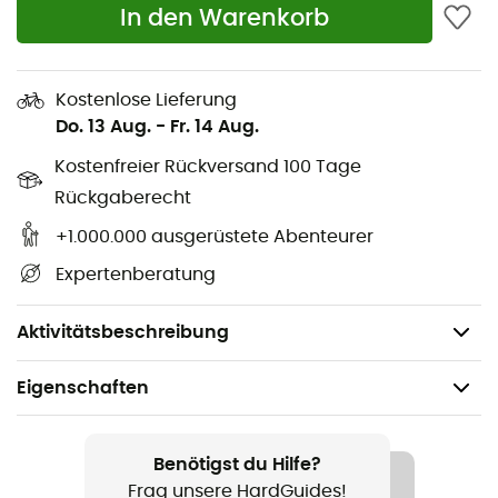
In den Warenkorb
Feater-Schlaufen: Möglichkeit, eine Wärmetasche
mit Heizelement (Feater - The Feet Heater)
hinzuzufügen.
Kostenlose Lieferung
Do. 13 Aug.
-
Fr. 14 Aug.
Kammernkonstruktion: H-Kammern, V-förmig
(oben), vorgeformter Fuß mit mehreren Kammern.
Kostenfreier Rückversand 100 Tage
Rückgaberecht
Inklusive: Schlafsack, Kompressionssack,
Aufbewahrungstasche.
+1.000.000 ausgerüstete Abenteurer
Expertenberatung
Einsatzmöglichkeiten: Der optimale Begleiter für
Wanderungen, Radfahren, Backpacking und
Camping vom Frühling bis zum Herbst.
Aktivitätsbeschreibung
Eigenschaften
Geeignet für
Wandern / Trekking / Camping / Biwak
Benötigst du Hilfe?
Frag unsere HardGuides!