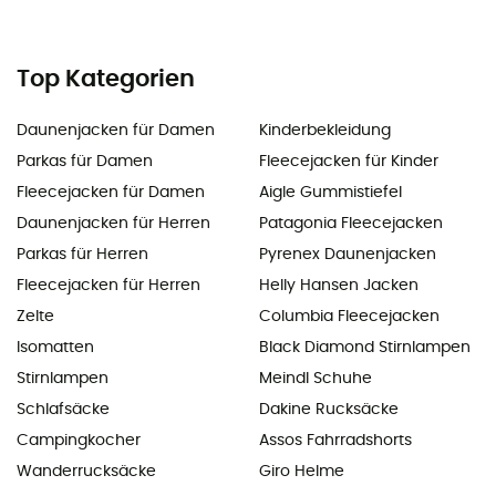
Top Kategorien
Daunenjacken für Damen
Kinderbekleidung
Parkas für Damen
Fleecejacken für Kinder
Fleecejacken für Damen
Aigle Gummistiefel
Daunenjacken für Herren
Patagonia Fleecejacken
Parkas für Herren
Pyrenex Daunenjacken
Fleecejacken für Herren
Helly Hansen Jacken
Zelte
Columbia Fleecejacken
Isomatten
Black Diamond Stirnlampen
Stirnlampen
Meindl Schuhe
Schlafsäcke
Dakine Rucksäcke
Campingkocher
Assos Fahrradshorts
Wanderrucksäcke
Giro Helme