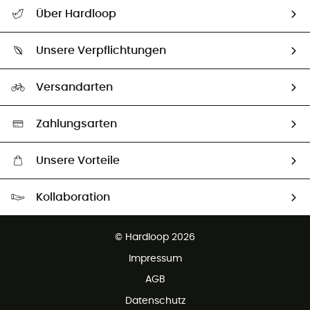
Alle Hilfethemen
Über Hardloop
Sendungsverfolgung
Über uns
Größentabelle
Unsere Verpflichtungen
HardGuides
Rücksendung & Rückerstattung
Unser Fußabdruck
Unsere Botschafter
Versandarten
Vertrag widerrufen
Second hand
Auswahl an nachhaltigen Produkten
Zahlungsarten
Unsere Vorteile
Kostenloser Versand ab 100 €
Kollaboration
Kostenfreier Rückversand - 100 Tage Rückgaberecht
Partnerprogramm
Kundenservice ist kostenlos
© Hardloop 2026
Impressum
AGB
Datenschutz