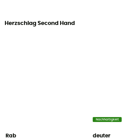
Pouvoir gonflant
650
Herzschlag Second Hand
Nachhaltigkeit
Rab
deuter