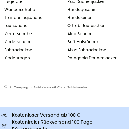
Eisgeräte
Rab Daunenjacken
Wanderschuhe
Hundegeschirr
Trailrunningschuhe
Hundeleinen
Laufschuhe
Ortlieb Radtaschen
Kletterschuhe
Altra Schuhe
Kinderschuhe
Buff Halstücher
Fahrradhelme
Abus Fahrradhelme
Kindertragen
Patagonia Daunenjacken
Camping
Schlafsäcke & Co
Schlafsäcke
Kostenloser Versand ab 100 €
Kostenfreier Rückversand 100 Tage
Rückgaberechs