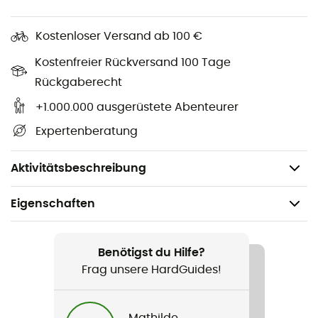
100 % Polyester
Verstellbare, gepolsterte Schultergurte und
Kostenloser Versand ab 100 €
Rückenpanel
Kostenfreier Rückversand 100 Tage
Gepolsterte Laptop-Hülle für Geräte bis zu 16 Zoll
Rückgaberecht
+1.000.000 ausgerüstete Abenteurer
Seitlicher Flaschenhalter
Expertenberatung
Wasserabweisendes Gewebe
100 % Polyester
Aktivitätsbeschreibung
Eigenschaften
Geeignet für
Reise / Alltag / Radsport
Benötigst du Hilfe?
Frag unsere HardGuides!
Geschlecht
Herren / Damen
Mathilde