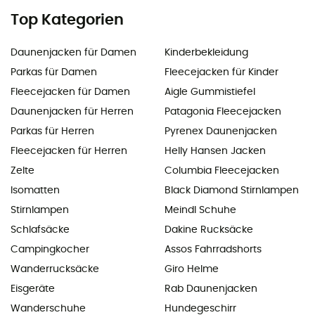
Top Kategorien
Daunenjacken für Damen
Kinderbekleidung
Parkas für Damen
Fleecejacken für Kinder
Fleecejacken für Damen
Aigle Gummistiefel
Daunenjacken für Herren
Patagonia Fleecejacken
Parkas für Herren
Pyrenex Daunenjacken
Fleecejacken für Herren
Helly Hansen Jacken
Zelte
Columbia Fleecejacken
Isomatten
Black Diamond Stirnlampen
Stirnlampen
Meindl Schuhe
Schlafsäcke
Dakine Rucksäcke
Campingkocher
Assos Fahrradshorts
Wanderrucksäcke
Giro Helme
Eisgeräte
Rab Daunenjacken
Wanderschuhe
Hundegeschirr