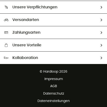
Über uns
Größentabelle
Unsere Verpflichtungen
HardGuides
Rücksendung & Rückerstattung
Unser Fußabdruck
Unsere Botschafter
Versandarten
Vertrag widerrufen
Second hand
Auswahl an nachhaltigen Produkten
Zahlungsarten
Unsere Vorteile
Kostenloser Versand ab 100 €
Kollaboration
Kostenfreier Rückversand - 100 Tage Rückgaberecht
Partnerprogramm
Kundenservice ist kostenlos
© Hardloop 2026
Impressum
AGB
Datenschutz
Dateneinstellungen