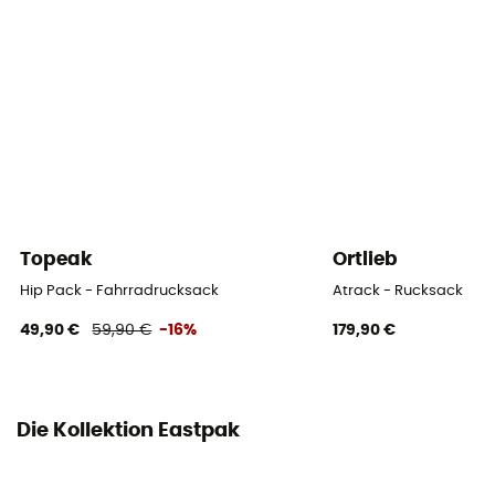
Flaschen Träger
Ja
Tragesystem
Shoulder straps
Topeak
Ortlieb
Hip Pack - Fahrradrucksack
Atrack - Rucksack
49,90 €
59,90 €
-16%
179,90 €
Die Kollektion Eastpak