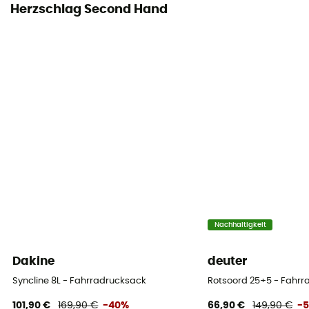
Herzschlag Second Hand
Nachhaltigkeit
Dakine
deuter
Syncline 8L - Fahrradrucksack
Rotsoord 25+5 - Fahr
101,90 €
169,90 €
-40%
66,90 €
149,90 €
-