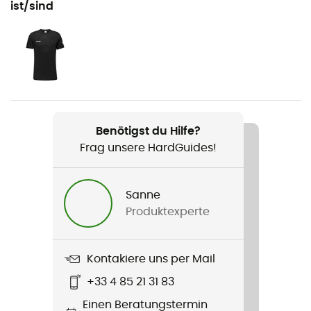
ist/sind
Bergsteigen / Skibergsteigen
Geschlecht
Herren
Gewicht
304 g
Benötigst du Hilfe?
Frag unsere HardGuides!
Produkt
Aconcagua Light ML Hooded Jacket
Sanne
Technologien
Produktexperte
Polartec Power Grid
Label
Kontakiere uns per Mail
Bluesign™ / Fair Wear Foundation / Recycelt
+33 4 85 21 31 83
Einen Beratungstermin
Insulated