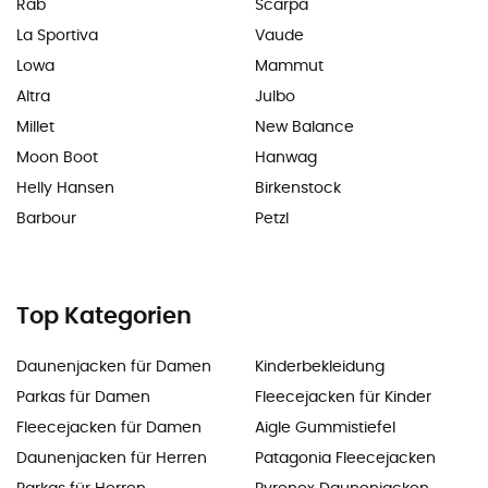
Rab
Scarpa
La Sportiva
Vaude
Lowa
Mammut
Altra
Julbo
Millet
New Balance
Moon Boot
Hanwag
Helly Hansen
Birkenstock
Barbour
Petzl
Top Kategorien
Daunenjacken für Damen
Kinderbekleidung
Parkas für Damen
Fleecejacken für Kinder
Fleecejacken für Damen
Aigle Gummistiefel
Daunenjacken für Herren
Patagonia Fleecejacken