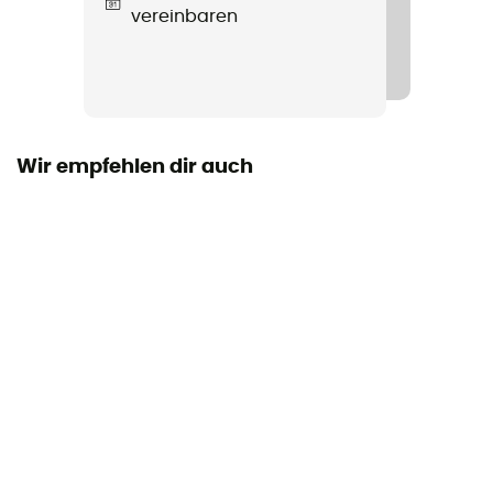
vereinbaren
Ja
Armlänge
langarm
Kapuze
Wir empfehlen dir auch
Ja
Taschen
2 Taschen
Material
89% Polyester - 11% Elasthan