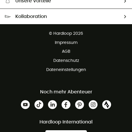
Unsere Vorteile
Kostenloser Versand ab 100 €
Kollaboration
Kostenfreier Rückversand - 100 Tage Rückgaberecht
Partnerprogramm
Kundenservice ist kostenlos
© Hardloop 2026
Impressum
AGB
Datenschutz
Dateneinstellungen
Noch mehr Abenteuer
Hardloop International