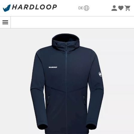
Sommerangebote🔥 -5% EXTRA ab 2 Produkten* Code
DE
Summer5
Nachhaltigkeit
Ob Sie nun einen epischen Aufstieg oder eine einfache
Wanderung in den kalten Alpenbergen planen, die
Aconcagua Light ML Hooded Jacket
für
Herren
von
Mammut
wird Ihr Verbündeter sein. Lassen Sie sich
nicht von ihrem einschüchternden Namen täuschen; es
handelt sich um eine leichte Fleecejacke, die perfekt für
anspruchsvolle sportliche Abenteuer geeignet ist, bei
denen Komfort und Bewegungsfreiheit entscheidend
sind.