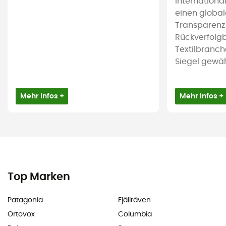
international
einen global
Transparenz
Rückverfolgb
Textilbranch
Siegel gewährl
Mehr Infos +
Mehr Infos +
Top Marken
Patagonia
Fjällräven
Ortovox
Columbia