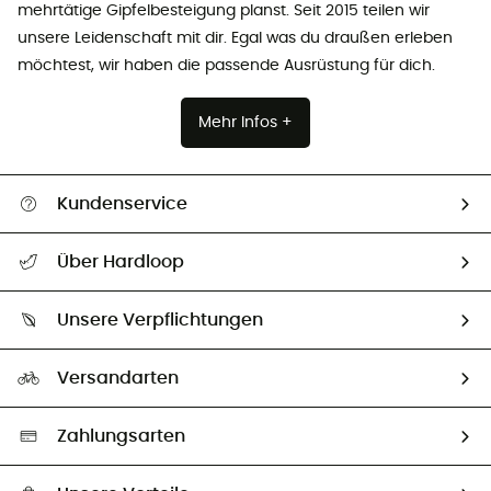
mehrtätige Gipfelbesteigung planst. Seit 2015 teilen wir
unsere Leidenschaft mit dir. Egal was du draußen erleben
möchtest, wir haben die passende Ausrüstung für dich.
Mehr Infos +
Kundenservice
Alle Hilfethemen
Über Hardloop
Sendungsverfolgung
Über uns
Größentabelle
Unsere Verpflichtungen
HardGuides
Rücksendung & Rückerstattung
Unser Fußabdruck
Unsere Botschafter
Versandarten
Vertrag widerrufen
Second hand
Auswahl an nachhaltigen Produkten
Zahlungsarten