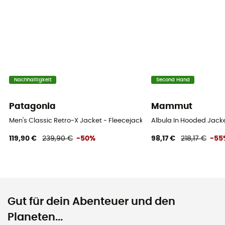
Nachhaltigkeit
Second Hand
Patagonia
Mammut
Men's Classic Retro-X Jacket - Fleecejacke - Herren
Albula In Hooded Jack
119,90 €
239,90 €
-50%
98,17 €
218,17 €
-55
Gut für dein Abenteuer und den
Planeten...