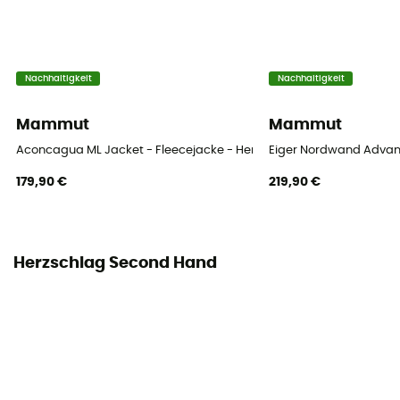
Nachhaltigkeit
Nachhaltigkeit
Mammut
Mammut
Aconcagua ML Jacket - Fleecejacke - Herren
Eiger Nordwand Advanc
179,90 €
219,90 €
Herzschlag Second Hand