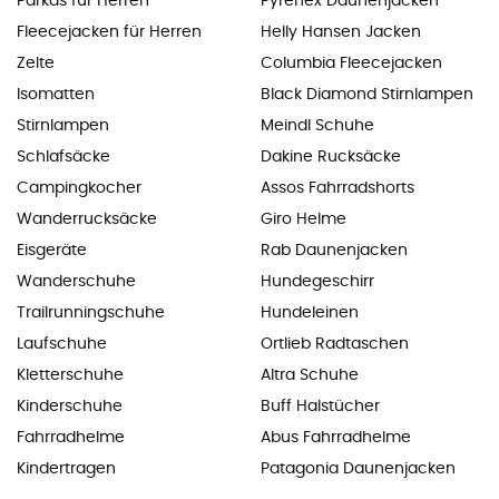
Parkas für Herren
Pyrenex Daunenjacken
Fleecejacken für Herren
Helly Hansen Jacken
Zelte
Columbia Fleecejacken
Isomatten
Black Diamond Stirnlampen
Stirnlampen
Meindl Schuhe
Schlafsäcke
Dakine Rucksäcke
Campingkocher
Assos Fahrradshorts
Wanderrucksäcke
Giro Helme
Eisgeräte
Rab Daunenjacken
Wanderschuhe
Hundegeschirr
Trailrunningschuhe
Hundeleinen
Laufschuhe
Ortlieb Radtaschen
Kletterschuhe
Altra Schuhe
Kinderschuhe
Buff Halstücher
Fahrradhelme
Abus Fahrradhelme
Kindertragen
Patagonia Daunenjacken