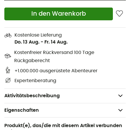
Klettersteig, Skitouren, Skifahren
In den Warenkorb
Leichte und sehr elastische Polartec® Power Grid™
Fleecejacke, die eine sehr gute
Feuchtigkeitsregulierung gewährleistet
Kostenlose Lieferung
Gemischter recycelter Polyester
Do. 13 Aug.
-
Fr. 14 Aug.
Kostenfreier Rückversand 100 Tage
Schnelltrocknend und atmungsaktiv
Rückgaberecht
Anliegende Kapuze, die unter einem Helm
+1.000.000 ausgerüstete Abenteurer
getragen werden kann
Expertenberatung
2 seitliche Reißverschlusstaschen
Gewicht: 304 g
Aktivitätsbeschreibung
Eigenschaften
Geeignet für
Produkt(e), das/die mit diesem Artikel verbunden
Wandern / Klettern / Skitouren / Trekking /