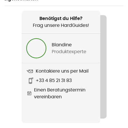
Geeignet für
Wandern / Biwak
Benötigst du Hilfe?
Frag unsere HardGuides!
Geschlecht
Herren
Blandine
Produktexperte
Gewicht
718 g
Kontakiere uns per Mail
Produkt
+33 4 85 21 31 83
PRG 2.0 Jacket
Einen Beratungstermin
Wasserdichtigkeit
vereinbaren
Ja
Winddicht
Ja