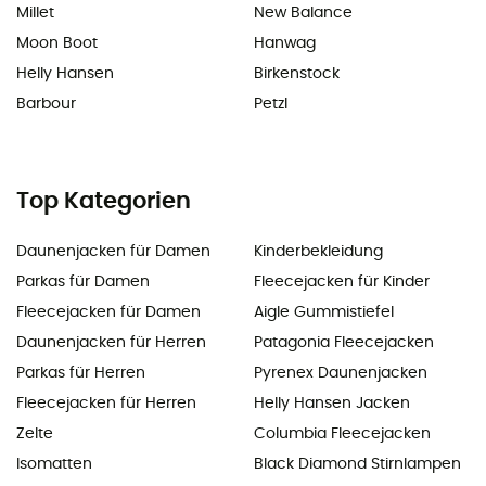
Millet
New Balance
Moon Boot
Hanwag
Helly Hansen
Birkenstock
Barbour
Petzl
Top Kategorien
Daunenjacken für Damen
Kinderbekleidung
Parkas für Damen
Fleecejacken für Kinder
Fleecejacken für Damen
Aigle Gummistiefel
Daunenjacken für Herren
Patagonia Fleecejacken
Parkas für Herren
Pyrenex Daunenjacken
Fleecejacken für Herren
Helly Hansen Jacken
Zelte
Columbia Fleecejacken
Isomatten
Black Diamond Stirnlampen