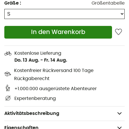
Größe
:
Größentabelle
Innentasche mit Reißverschlussnetz
Belüftung unter den Achseln
Zwei externe Taschen am Oberarm mit Klettfläche
In den Warenkorb
Anatomisch vorgeformte Ärmel mit Klettverschluss
Elastischer Kordelzug am Jackenbund, einhändig
Kostenlose Lieferung
verstellbar
Do. 13 Aug.
-
Fr. 14 Aug.
Kostenfreier Rückversand 100 Tage
Integrierter Packbeutel
Rückgaberecht
Außenmaterial: 100 % Polyamid, wasser- und
+1.000.000 ausgerüstete Abenteurer
winddicht, atmungsaktiv
Expertenberatung
Membran: Bi-Komponenten basierend auf ePTFE
Gewicht: 580 g
Aktivitätsbeschreibung
Eigenschaften