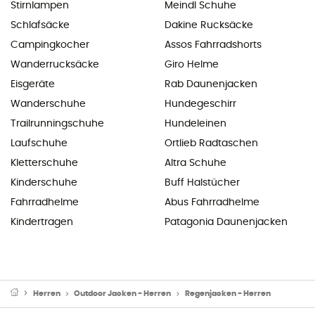
Stirnlampen
Meindl Schuhe
Schlafsäcke
Dakine Rucksäcke
Campingkocher
Assos Fahrradshorts
Wanderrucksäcke
Giro Helme
Eisgeräte
Rab Daunenjacken
Wanderschuhe
Hundegeschirr
Trailrunningschuhe
Hundeleinen
Laufschuhe
Ortlieb Radtaschen
Kletterschuhe
Altra Schuhe
Kinderschuhe
Buff Halstücher
Fahrradhelme
Abus Fahrradhelme
Kindertragen
Patagonia Daunenjacken
Herren
Outdoor Jacken - Herren
Regenjacken - Herren