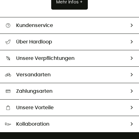
Mehr Infos +
Kundenservice
Alle Hilfethemen
Über Hardloop
Sendungsverfolgung
Über uns
Größentabelle
Unsere Verpflichtungen
HardGuides
Rücksendung & Rückerstattung
Unser Fußabdruck
Unsere Botschafter
Versandarten
Vertrag widerrufen
Second hand
Auswahl an nachhaltigen Produkten
Zahlungsarten
Unsere Vorteile
Kostenloser Versand ab 100 €
Kollaboration
Kostenfreier Rückversand - 100 Tage Rückgaberecht
Partnerprogramm
Kundenservice ist kostenlos