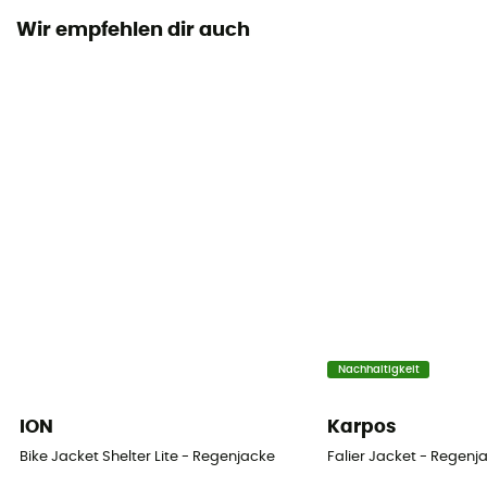
Wir empfehlen dir auch
Kapuze
Ja
Taschen
2 Taschen
Material
100 % polyamide
Nachhaltigkeit
ION
Karpos
Bike Jacket Shelter Lite - Regenjacke
Falier Jacket - Regenj