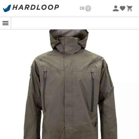
Sommerangebote🔥 -5% EXTRA ab 2 Produkten* Code
DE
Summer5
-5% Extra - Code Summer5
Für diejenigen, die epische Abenteuer lieben, ist die
PRG
2.0
Jacke
von
Carinthia
Ihr idealer Begleiter, um den
Launen von Mutter Natur zu trotzen. Egal, ob Sie eine
Wanderung in den Alpen unternehmen oder im
strömenden Regen unterwegs sind, diese
Regenjacke
für Herren hält Sie trocken und komfortabel.
Dank ihrer
GORE-TEX-Technologie
bietet diese Jacke
von Carinthia einen unvergleichlichen
Wasserschutz
und bleibt dabei
atmungsaktiv
. Schluss mit dem
Sauna-Effekt! Sie bleiben warm und trocken, ohne stark
zu schwitzen. Die
thermoverschweißten Nähte
und der
wasserdichte Reißverschluss
bieten zusätzlichen
Schutz gegen Feuchtigkeit.