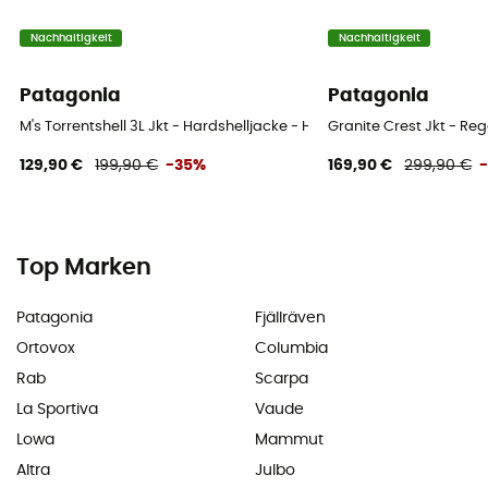
Nachhaltigkeit
Nachhaltigkeit
Patagonia
Patagonia
M's Torrentshell 3L Jkt - Hardshelljacke - Herren
Granite Crest Jkt - Re
129,90 €
199,90 €
-35%
169,90 €
299,90 €
Top Marken
Patagonia
Fjällräven
Ortovox
Columbia
Rab
Scarpa
La Sportiva
Vaude
Lowa
Mammut
Altra
Julbo