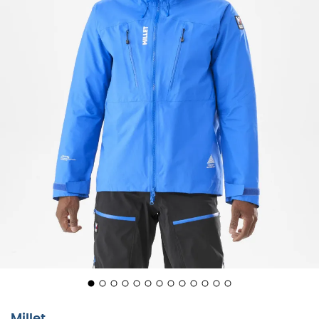
Wenn dich die Lust packt, die kühnsten Gipfel zu erobern,
ist die Trilogy Jorasses GTX Pro Jacke deine Verbündete
der Wahl. Diese Regenjacke für Männer ist für
unerschrockene Entdecker konzipiert. Mit ihrem Gore-
Tex Pro 3-Lagen-Gewebe schützt sie dich vor den
launischsten Wetterbedingungen und sorgt gleichzeitig
für unvergleichliche Atmungsaktivität. Du kannst also
dem Saunagefühl während deiner Expeditionen
Lebewohl sagen.
Der ergonomische Schnitt dieser Jacke bietet dir eine
außergewöhnliche Bewegungsfreiheit, die bei
technischen Passagen in den Bergen unerlässlich ist. Die
Belüftungsreißverschlüsse und die strategisch
Millet