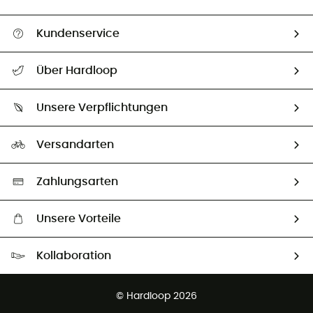
Kundenservice
Alle Hilfethemen
Über Hardloop
Sendungsverfolgung
Über uns
Größentabelle
Unsere Verpflichtungen
HardGuides
Rücksendung & Rückerstattung
Unser Fußabdruck
Unsere Botschafter
Versandarten
Vertrag widerrufen
Second hand
Auswahl an nachhaltigen Produkten
Zahlungsarten
Unsere Vorteile
Kostenloser Versand ab 100 €
Kollaboration
Kostenfreier Rückversand - 100 Tage Rückgaberecht
Partnerprogramm
Kundenservice ist kostenlos
© Hardloop 2026