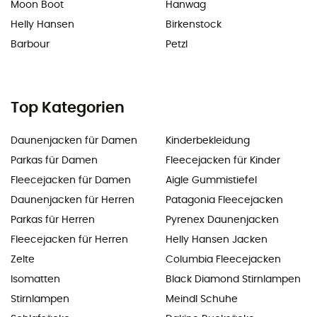
Moon Boot
Hanwag
Helly Hansen
Birkenstock
Barbour
Petzl
Top Kategorien
Daunenjacken für Damen
Kinderbekleidung
Parkas für Damen
Fleecejacken für Kinder
Fleecejacken für Damen
Aigle Gummistiefel
Daunenjacken für Herren
Patagonia Fleecejacken
Parkas für Herren
Pyrenex Daunenjacken
Fleecejacken für Herren
Helly Hansen Jacken
Zelte
Columbia Fleecejacken
Isomatten
Black Diamond Stirnlampen
Stirnlampen
Meindl Schuhe