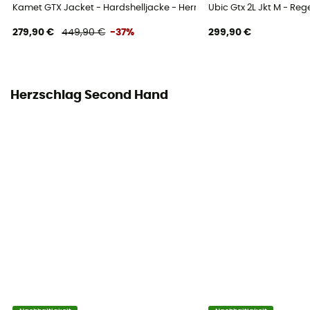
Kamet GTX Jacket - Hardshelljacke - Herren
Ubic Gtx 2L Jkt M - Re
279,90 €
449,90 €
-37%
299,90 €
Herzschlag Second Hand