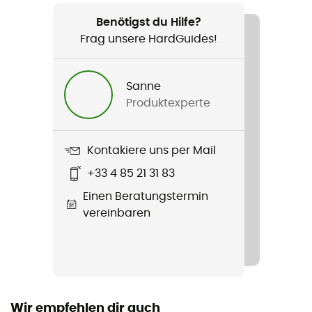
Benötigst du Hilfe?
Technologien
Frag unsere HardGuides!
Gore-Tex®
Wasserdichtigkeit
Sanne
Ja
Produktexperte
Winddicht
Ja
Kontakiere uns per Mail
+33 4 85 21 31 83
Passform
Einen Beratungstermin
Standard
vereinbaren
Kapuze
Ja
Belüftungsreißverschlüsse
Ja
Wir empfehlen dir auch