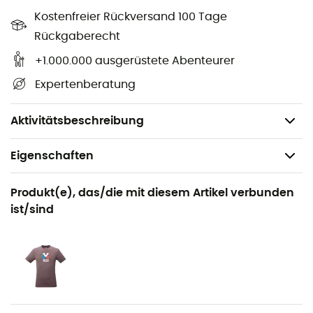
besseren Tragekomfort mit Klettergurt
Kostenfreier Rückversand 100 Tage
Trilogy Alpine Kit Logo und MILLET Spezielle
Rückgaberecht
DYNEEMA® KennzeichnungInnenetikett mit
Beschreibung Trilogy Alpine Kit und Materialien
+1.000.000 ausgerüstete Abenteurer
Komprimierbare, thermoregulierende Daunenjacke
Expertenberatung
aus Wolle und widerstandsfähig
Inklusive Aufbewahrungsbeutel
Aktivitätsbeschreibung
Eigenschaften
Geeignet für
Produkt(e), das/die mit diesem Artikel verbunden
Bergsteigen
ist/sind
Geschlecht
Herren
Produkt
Trilogy Jorasses GTX Pro Jacket