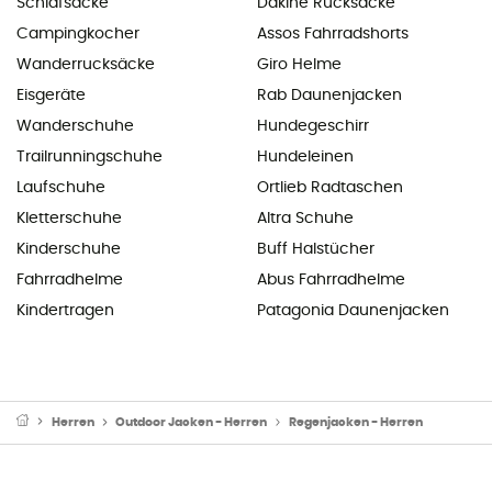
Schlafsäcke
Dakine Rucksäcke
Campingkocher
Assos Fahrradshorts
Wanderrucksäcke
Giro Helme
Eisgeräte
Rab Daunenjacken
Wanderschuhe
Hundegeschirr
Trailrunningschuhe
Hundeleinen
Laufschuhe
Ortlieb Radtaschen
Kletterschuhe
Altra Schuhe
Kinderschuhe
Buff Halstücher
Fahrradhelme
Abus Fahrradhelme
Kindertragen
Patagonia Daunenjacken
Herren
Outdoor Jacken - Herren
Regenjacken - Herren