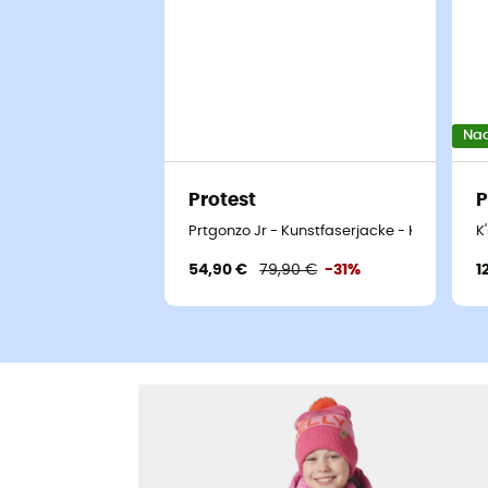
Nac
Protest
P
Prtgonzo Jr - Kunstfaserjacke - Kind
K
54,90 €
79,90 €
-31%
1