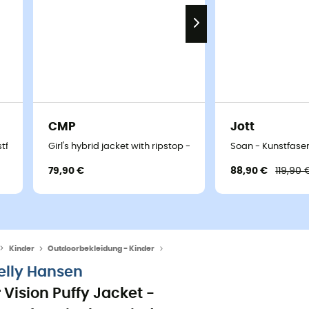
CMP
Jott
tfaserjacke - Kind
Girl's hybrid jacket with ripstop - Kunstfaserjacke - Kind
Soan - Kunstfase
79,90 €
88,90 €
119,90 
Kinder
Outdoorbekleidung - Kinder
Outdoor Jacken - Kinder
Daunen-
elly Hansen
r Vision Puffy Jacket -