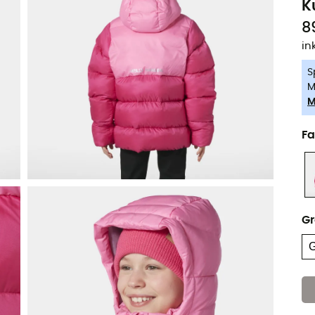
K
8
in
S
M
M
Fa
G