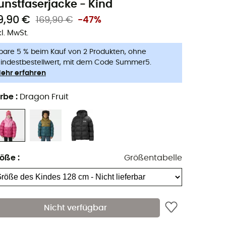
unstfaserjacke - Kind
9,90 €
169,90 €
-47%
kl. MwSt.
pare 5 % beim Kauf von 2 Produkten, ohne
indestbestellwert, mit dem Code Summer5.
ehr erfahren
rbe
:
Dragon Fruit
röße
:
Größentabelle
Nicht verfügbar