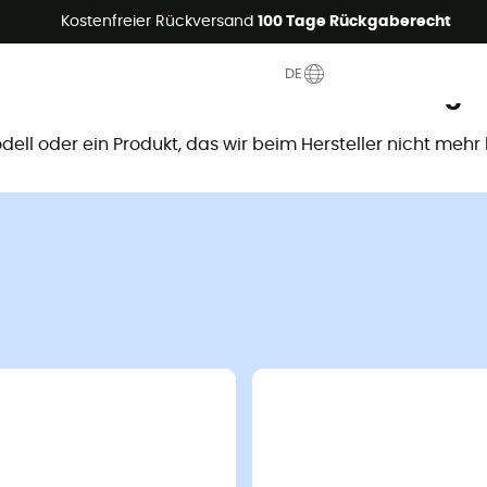
Sommerangebote🔥 -5% EXTRA ab 2 Produkten* Code Summer5
Kostenfreier Rückversand
100 Tage Rückgaberecht
DE
ieses Produkt ist nicht mehr verfügb
Modell oder ein Produkt, das wir beim Hersteller nicht mehr