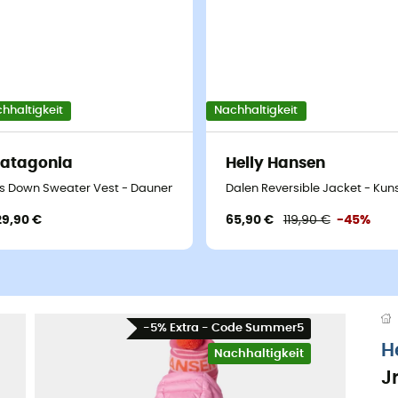
hhaltigkeit
Nachhaltigkeit
atagonia
Helly Hansen
's Down Sweater Vest - Daunenweste - Kind
Dalen Reversible Jacket - Kuns
29,90 €
65,90 €
119,90 €
-45%
-5% Extra - Code Summer5
H
Nachhaltigkeit
J