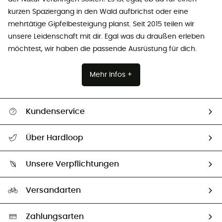
kurzen Spaziergang in den Wald aufbrichst oder eine
mehrtätige Gipfelbesteigung planst. Seit 2015 teilen wir
unsere Leidenschaft mit dir. Egal was du draußen erleben
möchtest, wir haben die passende Ausrüstung für dich.
Mehr Infos +
Kundenservice
Alle Hilfethemen
Über Hardloop
Sendungsverfolgung
Über uns
Größentabelle
Unsere Verpflichtungen
HardGuides
Rücksendung & Rückerstattung
Unser Fußabdruck
Unsere Botschafter
Versandarten
Vertrag widerrufen
Second hand
Auswahl an nachhaltigen Produkten
Zahlungsarten