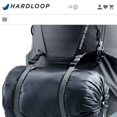
Sommerangebote🔥 -5% EXTRA ab 2 Produkten* Code
DE
Summer5
Nachhaltigkeit