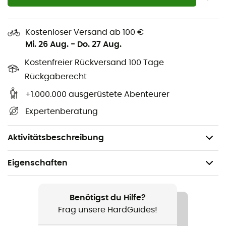
robusten Textilmaterial und ihrer
einfachen Anpassung
sorgen sie dafür, dass nichts verrutscht, selbst auf den
Kostenloser Versand ab 100 €
unwegsamsten Pfaden. Keine Angst mehr, deine
Mi. 26 Aug.
-
Do. 27 Aug.
wertvolle Ausrüstung mitten in den Bergen zu verlieren;
du kannst dich darauf verlassen, dass alles an seinem
Kostenfreier Rückversand 100 Tage
Platz bleibt.
Rückgaberecht
Kompakt und einfach zu handhaben, sind diese Gurte
+1.000.000 ausgerüstete Abenteurer
ein Muss für alle Outdoor-Begeisterten, vom Anfänger
Expertenberatung
bis zum erfahrenen Trekker.
Ohne PFAS
Aktivitätsbeschreibung
Eigenschaften
Geeignet für
Wandern / Trekking
Benötigst du Hilfe?
Frag unsere HardGuides!
Geschlecht