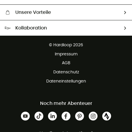
Unsere Vorteile
Kostenloser Versand ab 100 €
Kollaboration
Kostenfreier Rückversand - 100 Tage Rückgaberecht
Partnerprogramm
Kundenservice ist kostenlos
© Hardloop 2026
Impressum
AGB
Datenschutz
Dateneinstellungen
Noch mehr Abenteuer