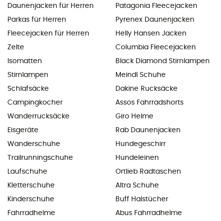
Daunenjacken für Herren
Patagonia Fleecejacken
Parkas für Herren
Pyrenex Daunenjacken
Fleecejacken für Herren
Helly Hansen Jacken
Zelte
Columbia Fleecejacken
Isomatten
Black Diamond Stirnlampen
Stirnlampen
Meindl Schuhe
Schlafsäcke
Dakine Rucksäcke
Campingkocher
Assos Fahrradshorts
Wanderrucksäcke
Giro Helme
Eisgeräte
Rab Daunenjacken
Wanderschuhe
Hundegeschirr
Trailrunningschuhe
Hundeleinen
Laufschuhe
Ortlieb Radtaschen
Kletterschuhe
Altra Schuhe
Kinderschuhe
Buff Halstücher
Fahrradhelme
Abus Fahrradhelme