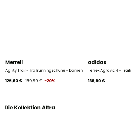
Laufsohle
Vibram® MegaGrip®
Sprengung
0 mm
Läufer-Typ
Alle Gewichtsklassen
Merrell
adidas
Agility Trail - Trailrunningschuhe - Damen
Terrex Agravic 4 - Tra
Verschlusssystem
Schnürung
126,90 €
159,90 €
-20%
139,90 €
Obermaterial
Mesh
Die Kollektion Altra
Geröllschutz
Nein