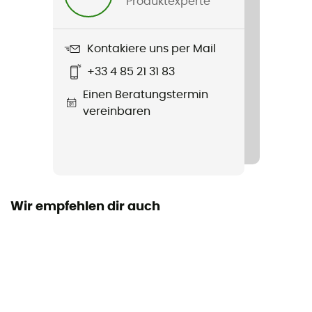
Produktexperte
Untergrund
Weg
Kontakiere uns per Mail
+33 4 85 21 31 83
Wasserdichtigkeit
Einen Beratungstermin
Nein
vereinbaren
Zwischensohle
Altra EGO™ MAX
Pronation
Neutral
Wir empfehlen dir auch
Austauschbare Innensohle
Ja
Absatzhöhe / Vorfuß
33 / 33 mm