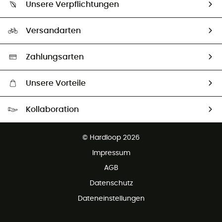
Unsere Verpflichtungen
HardGuides
Rücksendung & Rückerstattung
Unser Fußabdruck
Unsere Botschafter
Versandarten
Vertrag widerrufen
Second hand
Auswahl an nachhaltigen Produkten
Zahlungsarten
Unsere Vorteile
Kostenloser Versand ab 100 €
Kollaboration
Kostenfreier Rückversand - 100 Tage Rückgaberecht
Partnerprogramm
Kundenservice ist kostenlos
© Hardloop 2026
Impressum
AGB
Datenschutz
Dateneinstellungen