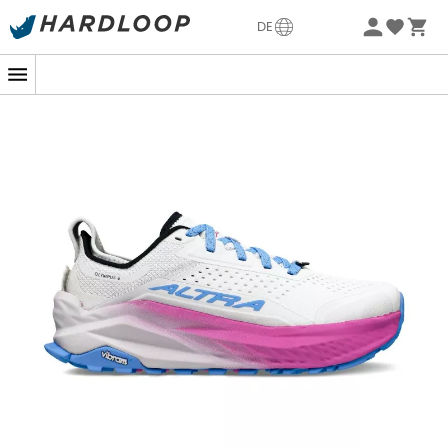
Sommerangebote🔥 -5% EXTRA ab 2 Produkten* Code
DE
Summer5
-5% Extra - Code Summer5
Stell dir vor, du bist auf den steilen Pfaden der Alpen