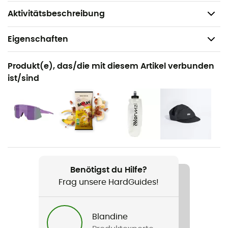
Gewicht: 2 x 289 g
Aktivitätsbeschreibung
Eigenschaften
Geeignet für
Produkt(e), das/die mit diesem Artikel verbunden
Trailrunning
ist/sind
Geschlecht
Damen
Gewicht
2 x 289 g
Benötigst du Hilfe?
Produkt
Frag unsere HardGuides!
Olympus 6
Wöchentliche Trainingsdistanz
Blandine
Mehr als 30 km