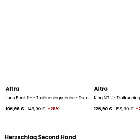
Altra
Altra
Lone Peak 9+ - Trailrunningschuhe - Damen
King MT 2 - Trailrunn
106,99 €
149,90 €
-28%
126,90 €
159,90 €
-
Herzschlag Second Hand