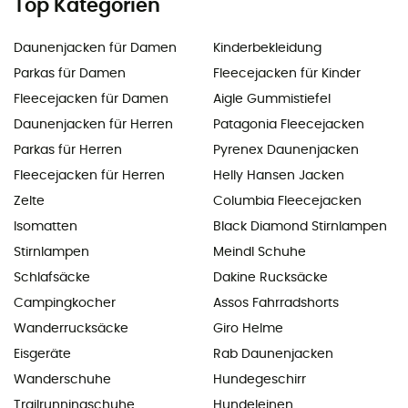
Top Kategorien
Daunenjacken für Damen
Kinderbekleidung
Parkas für Damen
Fleecejacken für Kinder
Fleecejacken für Damen
Aigle Gummistiefel
Daunenjacken für Herren
Patagonia Fleecejacken
Parkas für Herren
Pyrenex Daunenjacken
Fleecejacken für Herren
Helly Hansen Jacken
Zelte
Columbia Fleecejacken
Isomatten
Black Diamond Stirnlampen
Stirnlampen
Meindl Schuhe
Schlafsäcke
Dakine Rucksäcke
Campingkocher
Assos Fahrradshorts
Wanderrucksäcke
Giro Helme
Eisgeräte
Rab Daunenjacken
Wanderschuhe
Hundegeschirr
Trailrunningschuhe
Hundeleinen