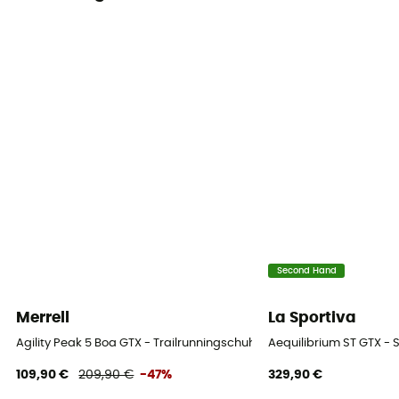
Second Hand
Merrell
La Sportiva
Agility Peak 5 Boa GTX - Trailrunningschuhe - Damen
Aequilibrium ST GTX -
109,90 €
209,90 €
-47%
329,90 €