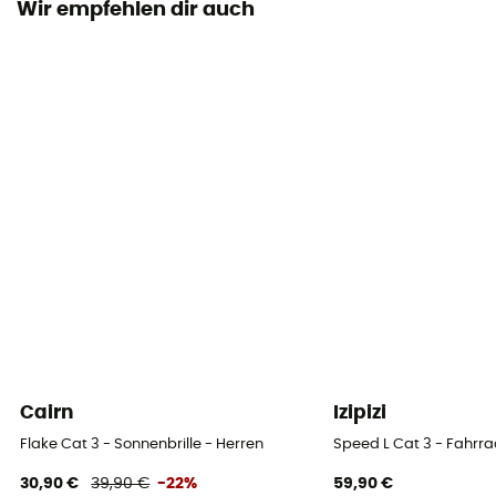
Wir empfehlen dir auch
Polycarbonate
Lens height
43 mm
Rahmenbreite
125 mm
Persönliche Schutzausrüstung
PPE - Category 1
Cairn
Izipizi
Flake Cat 3 - Sonnenbrille - Herren
Speed L Cat 3 - Fahrrad
30,90 €
39,90 €
-22%
59,90 €