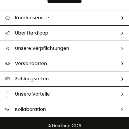
Kundenservice
Alle Hilfethemen
Über Hardloop
Sendungsverfolgung
Über uns
Größentabelle
Unsere Verpflichtungen
HardGuides
Rücksendung & Rückerstattung
Unser Fußabdruck
Unsere Botschafter
Versandarten
Vertrag widerrufen
Second hand
Auswahl an nachhaltigen Produkten
Zahlungsarten
Unsere Vorteile
Kostenloser Versand ab 100 €
Kollaboration
Kostenfreier Rückversand - 100 Tage Rückgaberecht
Partnerprogramm
Kundenservice ist kostenlos
© Hardloop 2026