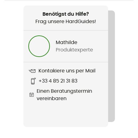
Gewicht
30 g
Benötigst du Hilfe?
Frag unsere HardGuides!
Produkt
Shield M Reactiv 0-4
Mathilde
Zusatzinformation
Produktexperte
Coques Amovibles en Spandex
Material
Kontakiere uns per Mail
Spandex
+33 4 85 21 31 83
Einen Beratungstermin
Gläser - Kategorie
vereinbaren
Selbsttönend
Kategorien
Fotochrom 0-4
Glass material