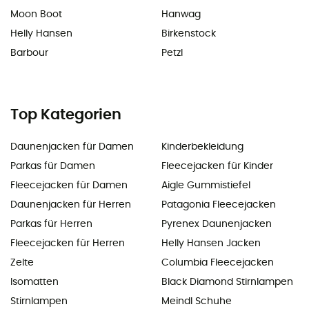
Moon Boot
Hanwag
Helly Hansen
Birkenstock
Barbour
Petzl
Top Kategorien
Daunenjacken für Damen
Kinderbekleidung
Parkas für Damen
Fleecejacken für Kinder
Fleecejacken für Damen
Aigle Gummistiefel
Daunenjacken für Herren
Patagonia Fleecejacken
Parkas für Herren
Pyrenex Daunenjacken
Fleecejacken für Herren
Helly Hansen Jacken
Zelte
Columbia Fleecejacken
Isomatten
Black Diamond Stirnlampen
Stirnlampen
Meindl Schuhe