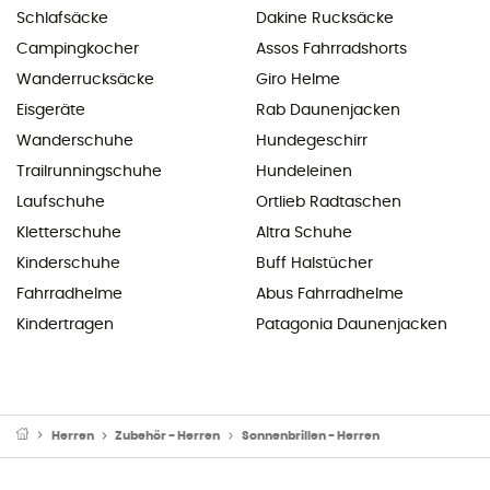
Schlafsäcke
Dakine Rucksäcke
Campingkocher
Assos Fahrradshorts
Wanderrucksäcke
Giro Helme
Eisgeräte
Rab Daunenjacken
Wanderschuhe
Hundegeschirr
Trailrunningschuhe
Hundeleinen
Laufschuhe
Ortlieb Radtaschen
Kletterschuhe
Altra Schuhe
Kinderschuhe
Buff Halstücher
Fahrradhelme
Abus Fahrradhelme
Kindertragen
Patagonia Daunenjacken
Herren
Zubehör - Herren
Sonnenbrillen - Herren