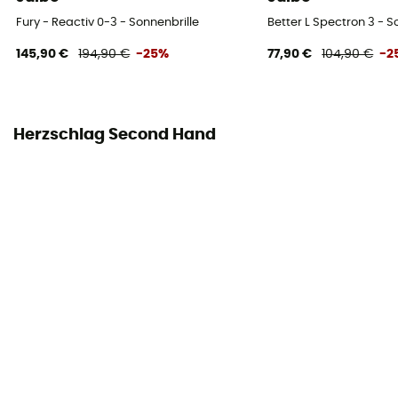
Fury - Reactiv 0-3 - Sonnenbrille
Better L Spectron 3 - S
145,90 €
194,90 €
-25%
77,90 €
104,90 €
-2
Herzschlag Second Hand