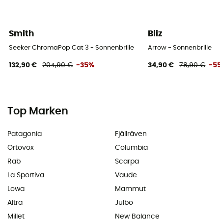
Smith
Bliz
Seeker ChromaPop Cat 3 - Sonnenbrille
Arrow - Sonnenbrille
132,90 €
204,90 €
-35%
34,90 €
78,90 €
-5
Top Marken
Patagonia
Fjällräven
Ortovox
Columbia
Rab
Scarpa
La Sportiva
Vaude
Lowa
Mammut
Altra
Julbo
Millet
New Balance