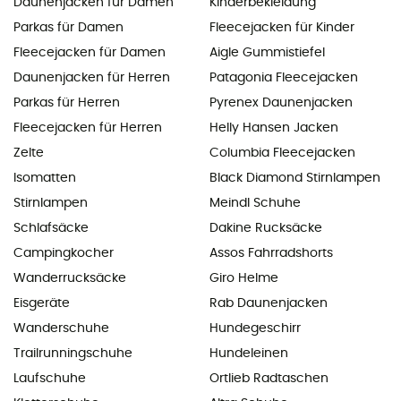
Daunenjacken für Damen
Kinderbekleidung
Parkas für Damen
Fleecejacken für Kinder
Fleecejacken für Damen
Aigle Gummistiefel
Daunenjacken für Herren
Patagonia Fleecejacken
Parkas für Herren
Pyrenex Daunenjacken
Fleecejacken für Herren
Helly Hansen Jacken
Zelte
Columbia Fleecejacken
Isomatten
Black Diamond Stirnlampen
Stirnlampen
Meindl Schuhe
Schlafsäcke
Dakine Rucksäcke
Campingkocher
Assos Fahrradshorts
Wanderrucksäcke
Giro Helme
Eisgeräte
Rab Daunenjacken
Wanderschuhe
Hundegeschirr
Trailrunningschuhe
Hundeleinen
Laufschuhe
Ortlieb Radtaschen