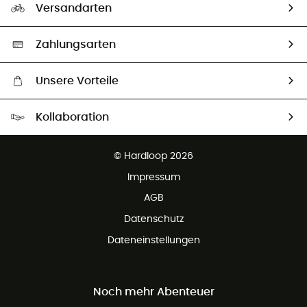
Unsere Botschafter
Versandarten
Vertrag widerrufen
Second hand
Auswahl an nachhaltigen Produkten
Zahlungsarten
Unsere Vorteile
Kostenloser Versand ab 100 €
Kollaboration
Kostenfreier Rückversand - 100 Tage Rückgaberecht
Partnerprogramm
Kundenservice ist kostenlos
© Hardloop 2026
Impressum
AGB
Datenschutz
Dateneinstellungen
Noch mehr Abenteuer