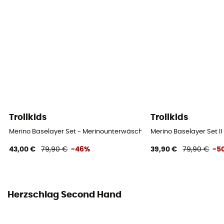
Trollkids
Trollkids
Merino Baselayer Set - Merinounterwäsche - Kinder
Merino Baselayer Set I
43,00 €
79,90 €
-46%
39,90 €
79,90 €
-5
Herzschlag Second Hand