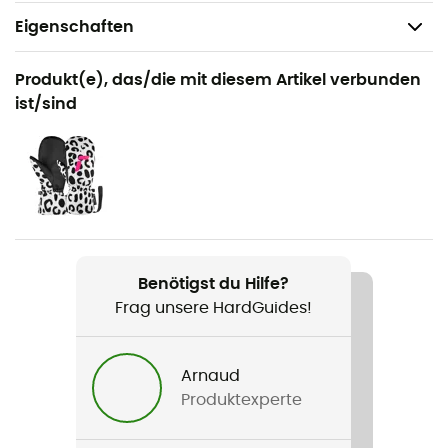
Eigenschaften
Geeignet für
Produkt(e), das/die mit diesem Artikel verbunden
Wandern / Ski / Trekking / Ski / Wintersport
ist/sind
Geschlecht
Kinder
Produkt
Hemsedal Baselayer Set
Benötigst du Hilfe?
Frag unsere HardGuides!
Arnaud
Produktexperte