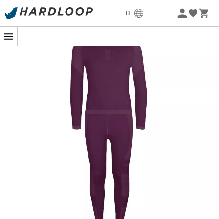
Sommerangebote🔥 -5% EXTRA ab 2 Produkten* Code
DE
Summer5
-5% Extra - Code Summer5