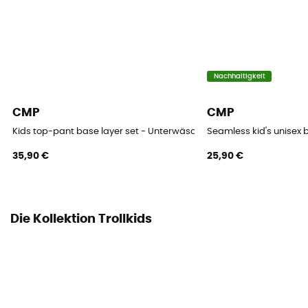
Nachhaltigkeit
CMP
CMP
Kids top-pant base layer set - Unterwäsche - Kind
Seamless kid's unisex
35,90 €
25,90 €
Die Kollektion Trollkids