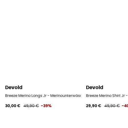
Devold
Devold
Breeze Merino Longs Jr - Merinounterwäsche - Kinder
Breeze Merino Shirt Jr
30,00 €
49,90 €
-39%
29,90 €
49,90 €
-4