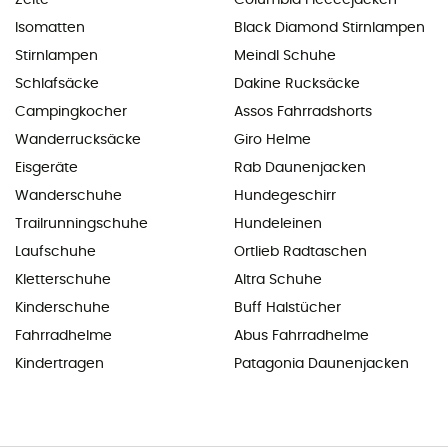
Isomatten
Black Diamond Stirnlampen
Stirnlampen
Meindl Schuhe
Schlafsäcke
Dakine Rucksäcke
Campingkocher
Assos Fahrradshorts
Wanderrucksäcke
Giro Helme
Eisgeräte
Rab Daunenjacken
Wanderschuhe
Hundegeschirr
Trailrunningschuhe
Hundeleinen
Laufschuhe
Ortlieb Radtaschen
Kletterschuhe
Altra Schuhe
Kinderschuhe
Buff Halstücher
Fahrradhelme
Abus Fahrradhelme
Kindertragen
Patagonia Daunenjacken