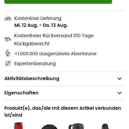
Verstellbare Kapuze: einfache, verstellbare, feste
Kapuze mit laminiertem Schirm, die ohne Helm für
Komfort beim Aufstieg passt, aber auch flache
Kostenlose Lieferung
Helme für die Abfahrt aufnehmen kann
Mi. 12 Aug.
-
Do. 13 Aug.
Drei Reißverschlusstaschen: Reißverschlusstaschen
Kostenfreier Rückversand 100 Tage
- zwei übergroße Brusttaschen dienen auch als
Rückgaberecht
Belüftungsöffnungen und eine zusätzliche
Brusttasche sichert deine wichtigsten Dinge
+1.000.000 ausgerüstete Abenteurer
Integrierter Recco®-Reflektor
Expertenberatung
Fair Trade Certified™
Gewicht: 550 g
Aktivitätsbeschreibung
Eigenschaften
Geeignet für
Produkt(e), das/die mit diesem Artikel verbunden
Ski / Snowboarden / Ski Freeride
ist/sind
Geschlecht