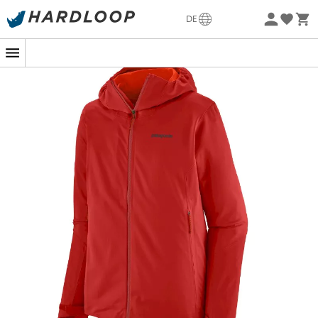
Sommerangebote🔥 -5% EXTRA ab 2 Produkten* Code
DE
Summer5
Nachhaltigkeit