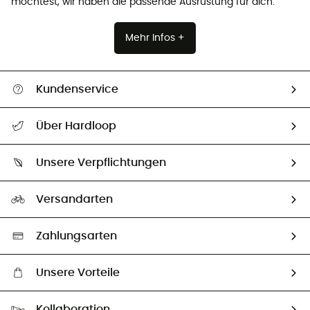
möchtest, wir haben die passende Ausrüstung für dich.
Mehr Infos +
Kundenservice
Alle Hilfethemen
Über Hardloop
Sendungsverfolgung
Über uns
Größentabelle
Unsere Verpflichtungen
HardGuides
Rücksendung & Rückerstattung
Unser Fußabdruck
Unsere Botschafter
Versandarten
Vertrag widerrufen
Second hand
Auswahl an nachhaltigen Produkten
Zahlungsarten
Unsere Vorteile
Kostenloser Versand ab 100 €
Kollaboration