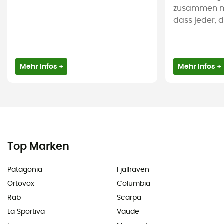
zusammen mi
dass jeder, de
Mehr Infos +
Mehr Infos +
Top Marken
Patagonia
Fjällräven
Ortovox
Columbia
Rab
Scarpa
La Sportiva
Vaude