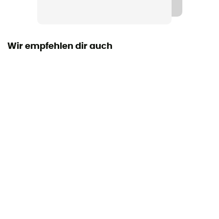
Kapuze
Ja
Schneefang
Wir empfehlen dir auch
Yes
Taschen
3 Taschen
Material
100% Recycled Polyester
RECCO® Technologie
Ja
Belüftungsreißverschlüsse
Nein