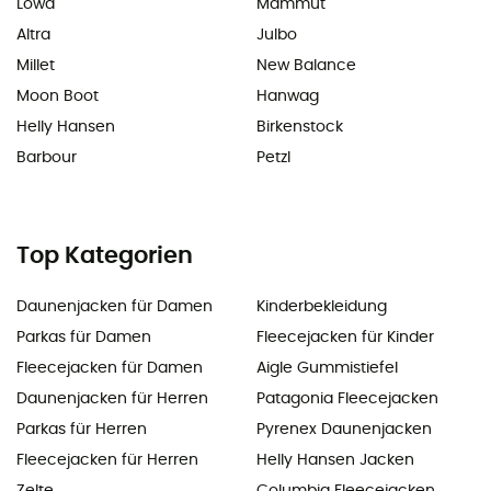
Lowa
Mammut
Altra
Julbo
Millet
New Balance
Moon Boot
Hanwag
Helly Hansen
Birkenstock
Barbour
Petzl
Top Kategorien
Daunenjacken für Damen
Kinderbekleidung
Parkas für Damen
Fleecejacken für Kinder
Fleecejacken für Damen
Aigle Gummistiefel
Daunenjacken für Herren
Patagonia Fleecejacken
Parkas für Herren
Pyrenex Daunenjacken
Fleecejacken für Herren
Helly Hansen Jacken
Zelte
Columbia Fleecejacken