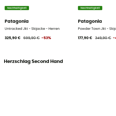
Nachhaltigkeit
Nachhaltigkeit
Patagonia
Patagonia
Untracked Jkt - Skijacke - Herren
Powder Town Jkt - Skij
325,90 €
699,90 €
-53%
177,90 €
349,90 €
-
Herzschlag Second Hand