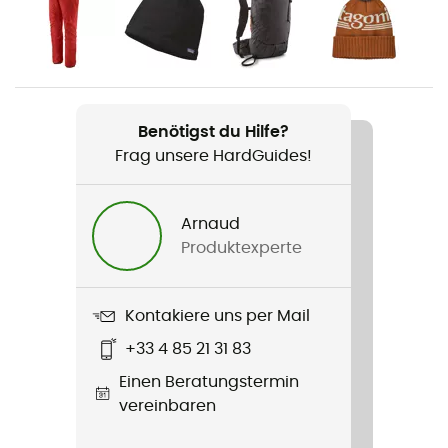
Herren
Produkt
Upstride Jkt
Benötigst du Hilfe?
Wasserdichtigkeit
Frag unsere HardGuides!
Ja
Winddicht
Arnaud
Ja
Produktexperte
Passform
Standard
Kontakiere uns per Mail
+33 4 85 21 31 83
Label
Einen Beratungstermin
Fair Trade Certified™ / Recycelt / Material auf
vereinbaren
pflanzlicher Basis / PFC-Free