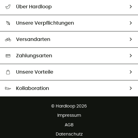
Alle Hilfethemen
Über Hardloop
Sendungsverfolgung
Über uns
Größentabelle
Unsere Verpflichtungen
HardGuides
Rücksendung & Rückerstattung
Unser Fußabdruck
Unsere Botschafter
Versandarten
Vertrag widerrufen
Second hand
Auswahl an nachhaltigen Produkten
Zahlungsarten
Unsere Vorteile
Kostenloser Versand ab 100 €
Kollaboration
Kostenfreier Rückversand - 100 Tage Rückgaberecht
Partnerprogramm
Kundenservice ist kostenlos
© Hardloop 2026
Impressum
AGB
Datenschutz