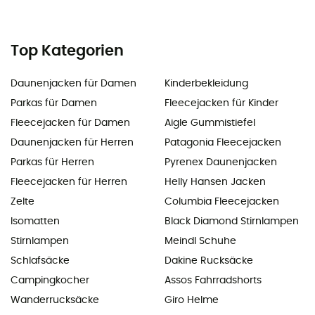
Top Kategorien
Daunenjacken für Damen
Kinderbekleidung
Parkas für Damen
Fleecejacken für Kinder
Fleecejacken für Damen
Aigle Gummistiefel
Daunenjacken für Herren
Patagonia Fleecejacken
Parkas für Herren
Pyrenex Daunenjacken
Fleecejacken für Herren
Helly Hansen Jacken
Zelte
Columbia Fleecejacken
Isomatten
Black Diamond Stirnlampen
Stirnlampen
Meindl Schuhe
Schlafsäcke
Dakine Rucksäcke
Campingkocher
Assos Fahrradshorts
Wanderrucksäcke
Giro Helme