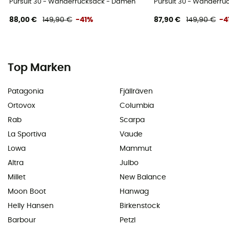
Pursuit 30 - Wanderrucksack - Damen
Pursuit 30 - Wanderr
88,00 €
149,90 €
-41%
87,90 €
149,90 €
-4
Top Marken
Patagonia
Fjällräven
Ortovox
Columbia
Rab
Scarpa
La Sportiva
Vaude
Lowa
Mammut
Altra
Julbo
Millet
New Balance
Moon Boot
Hanwag
Helly Hansen
Birkenstock
Barbour
Petzl