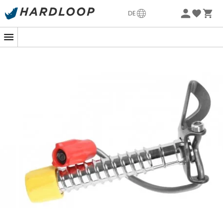
Sommerangebote🔥 -5% EXTRA ab 2 Produkten* Code
DE
Summer5
-5% Extra - Code Summer5