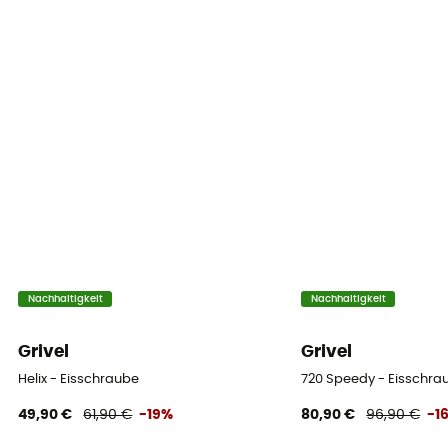
Nachhaltigkeit
Nachhaltigkeit
Grivel
Grivel
Helix - Eisschraube
720 Speedy - Eisschra
49,90 €
61,90 €
-19%
80,90 €
96,90 €
-1