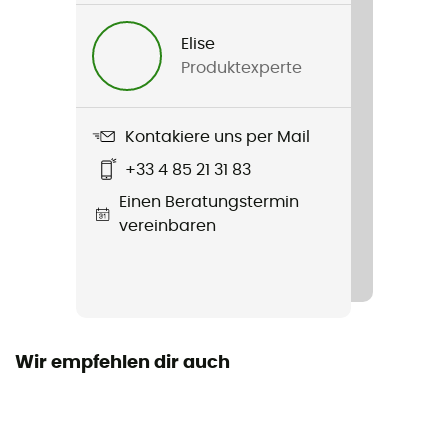
Gewicht
Elise
155 g (12 cm) / 169 g (16 cm) / 189 g (20 cm)
Produktexperte
Produkt
360° E.R.
Kontakiere uns per Mail
+33 4 85 21 31 83
Material
Stahl
Einen Beratungstermin
vereinbaren
Länge
12 / 16 / 20 cm
Zertifizierung
CE EN 568 (12 & 16 cm)
Wir empfehlen dir auch
Persönliche Schutzausrüstung
PPE - Category 3