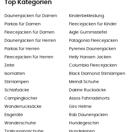
Top Kategorien
Daunenjacken für Damen
Kinderbekleidung
Parkas für Damen
Fleecejacken für Kinder
Fleecejacken für Damen
Aigle Gummistiefel
Daunenjacken für Herren
Patagonia Fleecejacken
Parkas für Herren
Pyrenex Daunenjacken
Fleecejacken für Herren
Helly Hansen Jacken
Zelte
Columbia Fleecejacken
Isomatten
Black Diamond Stirnlampen
Stirnlampen
Meindl Schuhe
Schlafsäcke
Dakine Rucksäcke
Campingkocher
Assos Fahrradshorts
Wanderrucksäcke
Giro Helme
Eisgeräte
Rab Daunenjacken
Wanderschuhe
Hundegeschirr
Trailrunningschuhe
Hundeleinen