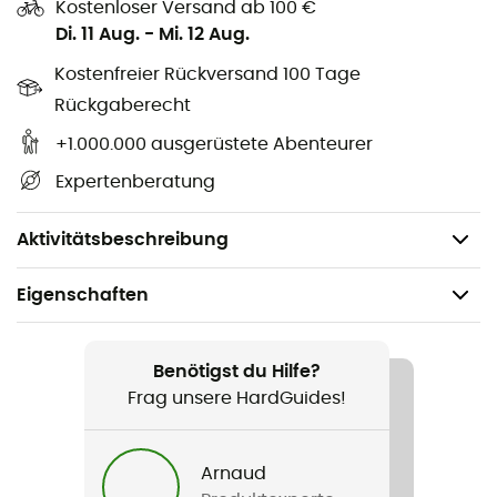
Kostenloser Versand ab 100 €
Polyurethan) und PVC-frei,
Di. 11 Aug.
-
Mi. 12 Aug.
Abmessungen: 105 x 135 mm (Größe S),
Kostenfreier Rückversand 100 Tage
Gewicht: 18 g
Rückgaberecht
Verwendete Technologie
:
+1.000.000 ausgerüstete Abenteurer
Expertenberatung
TPU
ist ein Material, das beständig gegen niedrige
Temperaturen, flexibel und UV-stabilisierend
(abriebfest) ist.
Aktivitätsbeschreibung
Eigenschaften
Geeignet für
Wandern / Trailrunning / Trekking / Reise / Alltag
Benötigst du Hilfe?
Frag unsere HardGuides!
Gewicht
18 g
Arnaud