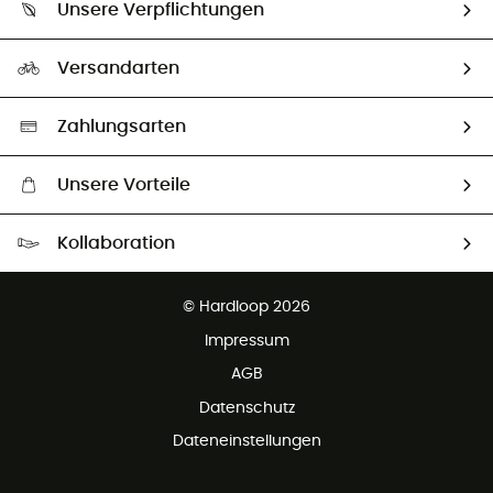
Größentabelle
Unsere Verpflichtungen
HardGuides
Rücksendung & Rückerstattung
Unser Fußabdruck
Unsere Botschafter
Versandarten
Vertrag widerrufen
Second hand
Auswahl an nachhaltigen Produkten
Zahlungsarten
Unsere Vorteile
Kostenloser Versand ab 100 €
Kollaboration
Kostenfreier Rückversand - 100 Tage Rückgaberecht
Partnerprogramm
Kundenservice ist kostenlos
© Hardloop 2026
Impressum
AGB
Datenschutz
Dateneinstellungen