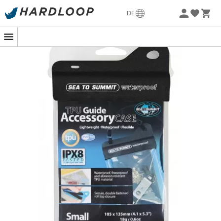
Sommerangebote🔥 -5% EXTRA ab 2 Produkten* Code
DE
Summer5
Unverzichtbar, um deine Accessoires vor Wasser und
Staub zu schützen!
Dank seiner Schutzklasse
IPX8
gewährleistet der
TPU
Guide
von Sea to Summit Wasserdichtigkeit
bis zu einer