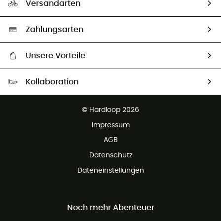
Versandarten
Vertrag widerrufen
Second hand
Auswahl an nachhaltigen Produkten
Zahlungsarten
Unsere Vorteile
Kostenloser Versand ab 100 €
Kollaboration
Kostenfreier Rückversand - 100 Tage Rückgaberecht
Partnerprogramm
Kundenservice ist kostenlos
© Hardloop 2026
Impressum
AGB
Datenschutz
Dateneinstellungen
Noch mehr Abenteuer