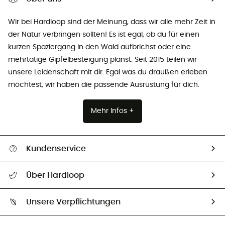
Wir bei Hardloop sind der Meinung, dass wir alle mehr Zeit in
der Natur verbringen sollten! Es ist egal, ob du für einen
kurzen Spaziergang in den Wald aufbrichst oder eine
mehrtätige Gipfelbesteigung planst. Seit 2015 teilen wir
unsere Leidenschaft mit dir. Egal was du draußen erleben
möchtest, wir haben die passende Ausrüstung für dich.
Mehr Infos +
Kundenservice
Alle Hilfethemen
Über Hardloop
Sendungsverfolgung
Über uns
Größentabelle
Unsere Verpflichtungen
HardGuides
Rücksendung & Rückerstattung
Unser Fußabdruck
Unsere Botschafter