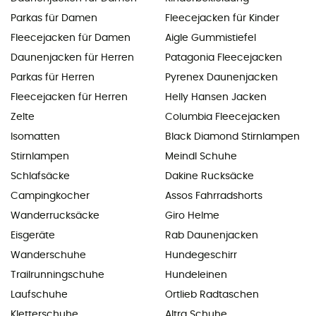
Parkas für Damen
Fleecejacken für Kinder
Fleecejacken für Damen
Aigle Gummistiefel
Daunenjacken für Herren
Patagonia Fleecejacken
Parkas für Herren
Pyrenex Daunenjacken
Fleecejacken für Herren
Helly Hansen Jacken
Zelte
Columbia Fleecejacken
Isomatten
Black Diamond Stirnlampen
Stirnlampen
Meindl Schuhe
Schlafsäcke
Dakine Rucksäcke
Campingkocher
Assos Fahrradshorts
Wanderrucksäcke
Giro Helme
Eisgeräte
Rab Daunenjacken
Wanderschuhe
Hundegeschirr
Trailrunningschuhe
Hundeleinen
Laufschuhe
Ortlieb Radtaschen
Kletterschuhe
Altra Schuhe