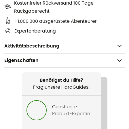
Kostenfreier Rückversand 100 Tage
Eigenschaften
:
Rückgaberecht
Größe: 142 x 213 cm,
+1.000.000 ausgerüstete Abenteurer
Winddicht und wasserdicht,
Expertenberatung
Reflektiert 90 % der Körperwärme,
Gewicht: 82 g.
Aktivitätsbeschreibung
Eigenschaften
Geeignet für
Wandern / Trailrunning / Skitouren / Trekking / Reise /
Benötigst du Hilfe?
Bergsteigen
Frag unsere HardGuides!
Gewicht
Constance
82 g
Produkt-Expertin
Produkt
Emergency Blanket