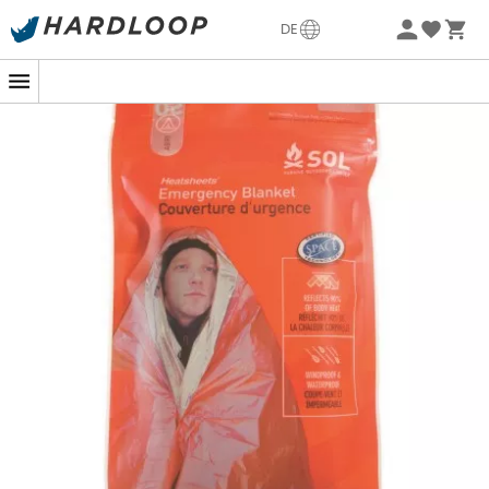
Sommerangebote🔥 -5% EXTRA ab 2 Produkten* Code
DE
Summer5