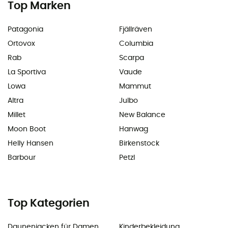
Top Marken
Patagonia
Fjällräven
Ortovox
Columbia
Rab
Scarpa
La Sportiva
Vaude
Lowa
Mammut
Altra
Julbo
Millet
New Balance
Moon Boot
Hanwag
Helly Hansen
Birkenstock
Barbour
Petzl
Top Kategorien
Daunenjacken für Damen
Kinderbekleidung