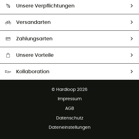
Über uns
Größentabelle
Unsere Verpflichtungen
HardGuides
Rücksendung & Rückerstattung
Unser Fußabdruck
Unsere Botschafter
Versandarten
Vertrag widerrufen
Second hand
Auswahl an nachhaltigen Produkten
Zahlungsarten
Unsere Vorteile
Kostenloser Versand ab 100 €
Kollaboration
Kostenfreier Rückversand - 100 Tage Rückgaberecht
Partnerprogramm
Kundenservice ist kostenlos
© Hardloop 2026
Impressum
AGB
Datenschutz
Dateneinstellungen