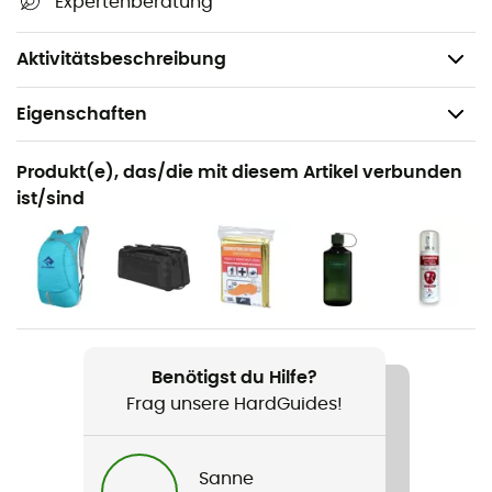
Expertenberatung
V-pull-Gürtel,
Gewicht: 30 g.
Aktivitätsbeschreibung
Eigenschaften
Geeignet für
Produkt(e), das/die mit diesem Artikel verbunden
Wandern / Trekking / Reise / Alltag
ist/sind
Geschlecht
Herren / Damen
Gewicht
30 g
Benötigst du Hilfe?
Produkt
Frag unsere HardGuides!
Field Repair Buckle
Sanne
Länge