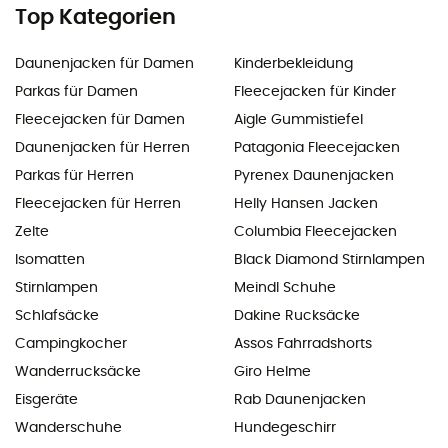
Top Kategorien
Daunenjacken für Damen
Kinderbekleidung
Parkas für Damen
Fleecejacken für Kinder
Fleecejacken für Damen
Aigle Gummistiefel
Daunenjacken für Herren
Patagonia Fleecejacken
Parkas für Herren
Pyrenex Daunenjacken
Fleecejacken für Herren
Helly Hansen Jacken
Zelte
Columbia Fleecejacken
Isomatten
Black Diamond Stirnlampen
Stirnlampen
Meindl Schuhe
Schlafsäcke
Dakine Rucksäcke
Campingkocher
Assos Fahrradshorts
Wanderrucksäcke
Giro Helme
Eisgeräte
Rab Daunenjacken
Wanderschuhe
Hundegeschirr