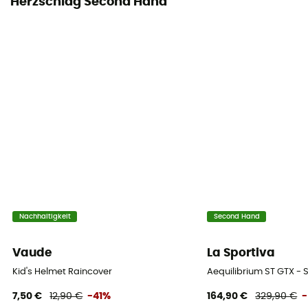
Herzschlag Second Hand
Nachhaltigkeit
Second Hand
Vaude
La Sportiva
Kid's Helmet Raincover
Aequilibrium ST GTX -
7,50 €
12,90 €
-41%
164,90 €
329,90 €