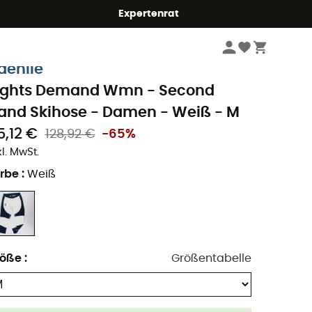
Expertenrat
Second Hand
Second Hand Bekleidung
Second Hand Skihosen
aehlie
ights Demand Wmn - Second
and Skihose - Damen - Weiß - M
5,12 €
128,92 €
-65%
kl. MwSt.
rbe
:
Weiß
röße
:
Größentabelle