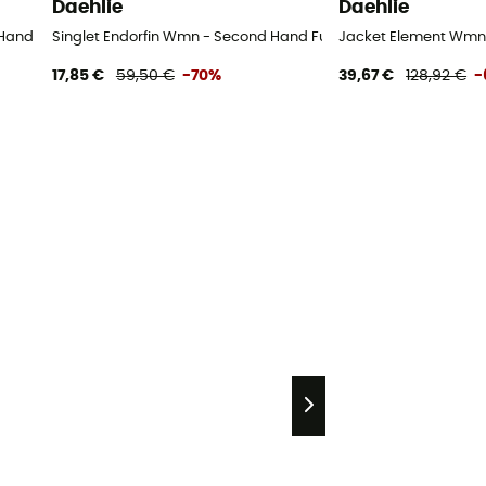
Daehlie
Daehlie
and Softshelljacke - Damen - Mehrfarbig - M
Singlet Endorfin Wmn - Second Hand Funktionsunterwäsche - 
Jacket Element Wmn 
17,85 €
59,50 €
-70%
39,67 €
128,92 €
-