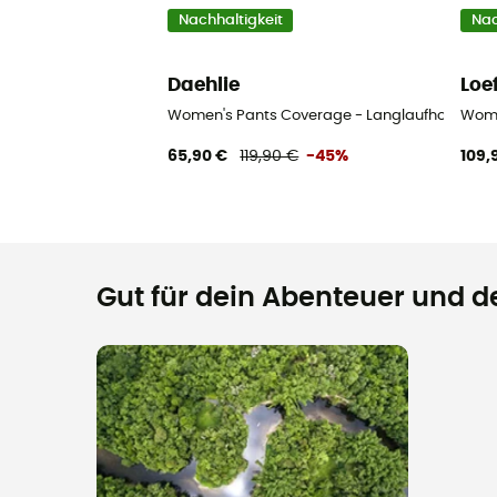
Nachhaltigkeit
Nac
Daehlie
Loef
Women's Pants Coverage - Langlaufhose - 
Wome
65,90 €
119,90 €
-45%
109,
Gut für dein Abenteuer und de