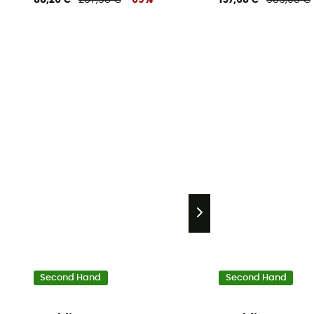
88,26 €
287,58 €
-69%
157,68 €
585,08 €
Second Hand
Second Hand