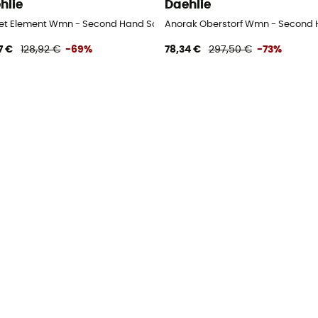
hlie
Daehlie
lljacke - Damen - Weiß - M
et Element Wmn - Second Hand Softshelljacke - Damen - Beige - M
Anorak Oberstorf Wmn - Second H
7 €
128,92 €
-69%
78,34 €
297,50 €
-73%