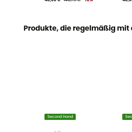
40,66 €
148,75 €
-72%
40,6
Produkte, die regelmäßig mit
Second Hand
Se