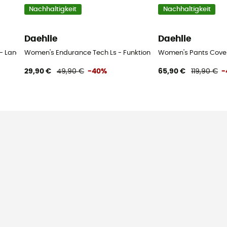
Nachhaltigkeit
Nachhaltigkeit
Daehlie
Daehlie
 - Langlaufhose - Damen
Women's Endurance Tech Ls - Funktionsunterwäsche - Dame
Women's Pants Cove
29,90 €
49,90 €
-40%
65,90 €
119,90 €
-