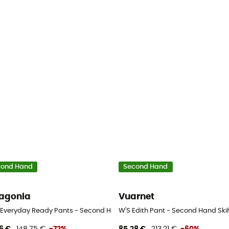
cond Hand
Second Hand
agonia
Vuarnet
hose - Kind - Mehrfarbig - M
' Everyday Ready Pants - Second Hand Skihose - Kind - Mehrfarbig - M
W'S Edith Pant - Second Hand Ski