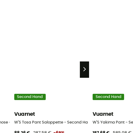
Second Hand
Second Hand
Vuarnet
Vuarnet
hose - Damen - Rot - S
W'S Tosa Pant Saloppette - Second Hand Skihose - Damen - S
W'S Yakima Pant - S