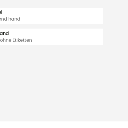
l
ond hand
tand
ohne Etiketten