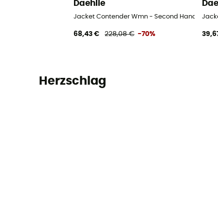
Daehlie
Dae
Jacket Contender Wmn - Second Hand Softshe
Jack
68,43 €
228,08 €
-70%
39,6
Herzschlag