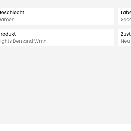
Geschlecht
Labe
Damen
Sec
Produkt
Zus
Tights Demand Wmn
Neu 