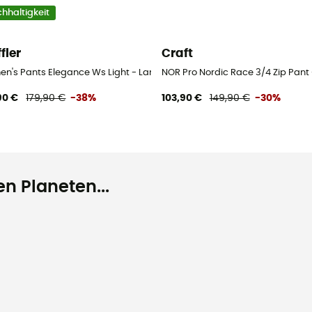
hhaltigkeit
fler
Craft
Damen
n's Pants Elegance Ws Light - Langlaufhose - Damen
NOR Pro Nordic Race 3/4 Zip Pant
90 €
179,90 €
-38%
103,90 €
149,90 €
-30%
n Planeten...