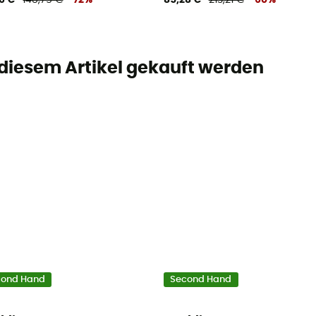
6 €
148,75 €
-72%
85,28 €
213,21 €
-60%
 diesem Artikel gekauft werden
cond Hand
Second Hand