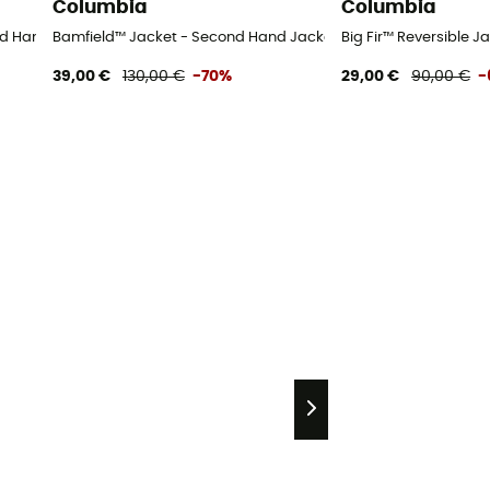
Columbia
Columbia
ort
nd Hand Skijacke - Kind - Blau - S
Bamfield™ Jacket - Second Hand Jacke - Kind - Blau - S
Big Fir™ Reversible J
39,00 €
130,00 €
-70%
29,00 €
90,00 €
-