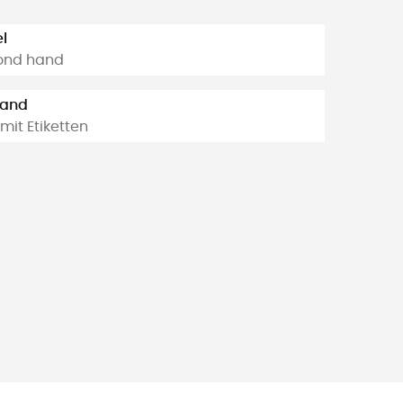
l
ond hand
tand
mit Etiketten