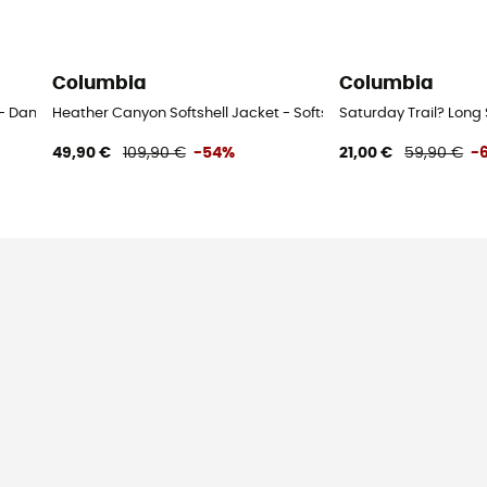
Columbia
Columbia
e - Damen
Heather Canyon Softshell Jacket - Softshelljacke - Damen
Saturday Trail? Long
49,90 €
109,90 €
-54%
21,00 €
59,90 €
-