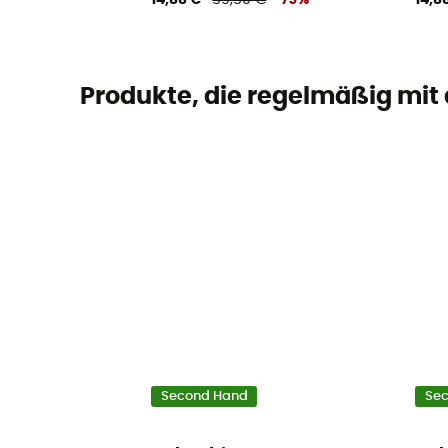
14,88 €
59,50 €
-75%
14,8
Produkte, die regelmäßig mit
Second Hand
Se