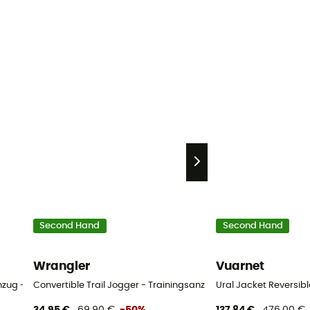
Second Hand
Second Hand
Wrangler
Vuarnet
anzug - Damen
Convertible Trail Jogger - Trainingsanzug - Herren
Ural Jacket Reversib