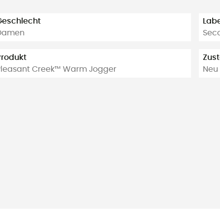
Geschlecht
Labe
Damen
Sec
Produkt
Zus
Pleasant Creek™ Warm Jogger
Neu 