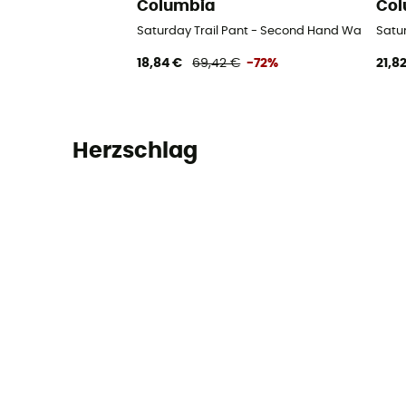
Columbia
Col
Saturday Trail Pant - Second Hand Wanderhose
Satur
18,84 €
69,42 €
-72%
21,8
Herzschlag