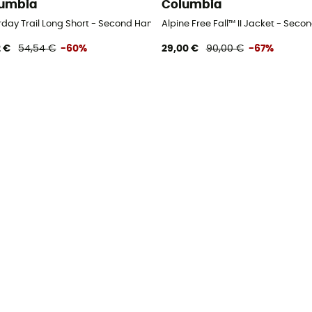
umbia
Columbia
 - Herren - Beige - US 6 - Regular
day Trail Long Short - Second Hand Shorts - Damen - Blau - US 4 - Sh
Alpine Free Fall™ II Jacket - Seco
2 €
54,54 €
-60%
29,00 €
90,00 €
-67%