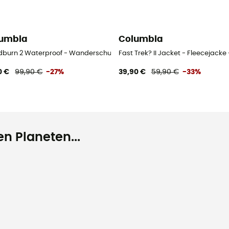
umbia
Columbia
burn 2 Waterproof - Wanderschuhe - Herren
Fast Trek? II Jacket - Fleecejack
0 €
99,90 €
-27%
39,90 €
59,90 €
-33%
n Planeten...