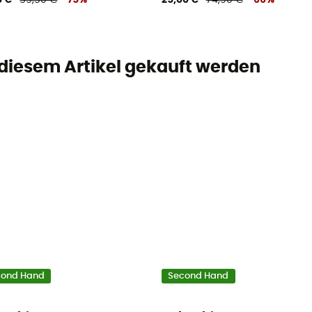
8 €
59,50 €
-75%
25,00 €
74,90 €
-66%
 diesem Artikel gekauft werden
cond Hand
Second Hand