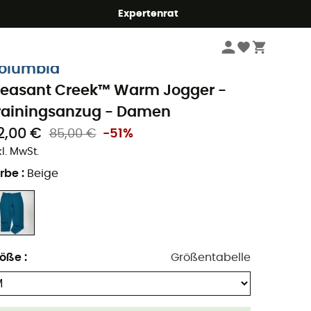
Expertenrat
Damen
Outdoor Bekleidung - Damen
Outdoor Hosen - Damen
Joggin
olumbia
leasant Creek™ Warm Jogger -
rainingsanzug - Damen
2,00 €
85,00 €
-51%
kl. MwSt.
rbe
:
Beige
röße
:
Größentabelle