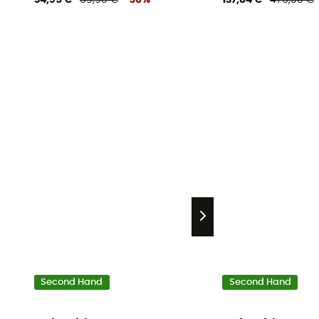
34,95 €
69,90 €
-50%
137,84 €
476,00 €
Second Hand
Second Hand