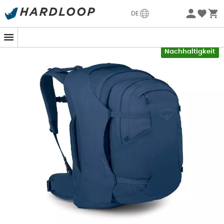
Sommerangebote🔥 -5% EXTRA ab 2 Produkten* Code
DE
Summer5
-5% Extra - Code Summer5
Nachhaltigkeit
Stell dir vor, du erkundest die Wanderwege der Anden
oder entdeckst die farbenfrohen Gassen von
Marrakesch. Für diese und viele andere Abenteuer ist
der
Farpoint 55 Rucksack
dein unverzichtbarer
Begleiter. Speziell für abenteuerlustige Globetrotter
konzipiert, passt sich dieser
leichte
und
ergonomische
Rucksack perfekt an die
männliche Körperform
an.
Der
Farpoint 55
kombiniert
Leichtigkeit
mit
fortschrittlichen technischen Eigenschaften: eine präzise