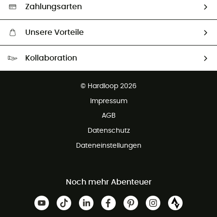
Auswahl an nachhaltigen Produkten
Zahlungsarten
Unsere Vorteile
Kostenloser Versand ab 100 €
Kollaboration
Kostenfreier Rückversand - 100 Tage Rückgaberecht
Partnerprogramm
Kundenservice ist kostenlos
© Hardloop 2026
Impressum
AGB
Datenschutz
Dateneinstellungen
Noch mehr Abenteuer