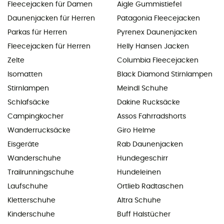
Fleecejacken für Damen
Aigle Gummistiefel
Daunenjacken für Herren
Patagonia Fleecejacken
Parkas für Herren
Pyrenex Daunenjacken
Fleecejacken für Herren
Helly Hansen Jacken
Zelte
Columbia Fleecejacken
Isomatten
Black Diamond Stirnlampen
Stirnlampen
Meindl Schuhe
Schlafsäcke
Dakine Rucksäcke
Campingkocher
Assos Fahrradshorts
Wanderrucksäcke
Giro Helme
Eisgeräte
Rab Daunenjacken
Wanderschuhe
Hundegeschirr
Trailrunningschuhe
Hundeleinen
Laufschuhe
Ortlieb Radtaschen
Kletterschuhe
Altra Schuhe
Kinderschuhe
Buff Halstücher