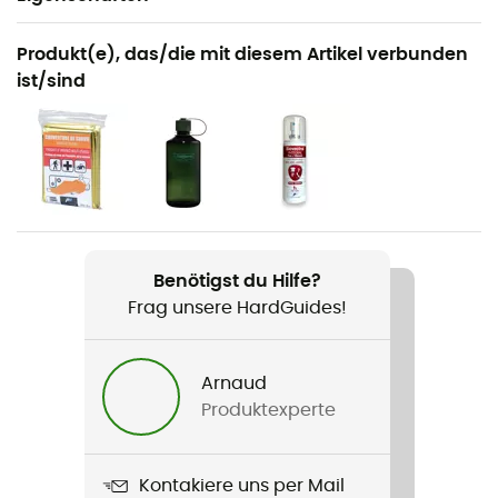
Geeignet für
Produkt(e), das/die mit diesem Artikel verbunden
Reise / Alltag
ist/sind
Geschlecht
Herren
Gewicht
1 920 g
Benötigst du Hilfe?
Produkt
Frag unsere HardGuides!
Farpoint 55
Wasserdichtigkeit
Arnaud
Wasserabweisend
Produktexperte
Material
Polyester 450D
Kontakiere uns per Mail