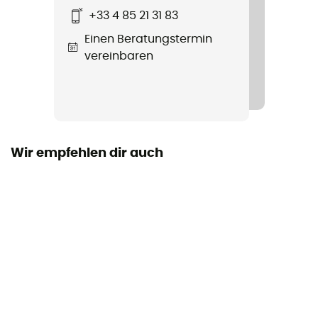
+33 4 85 21 31 83
Label
Einen Beratungstermin
Bluesign™ / Recycelt / PFC-Free
vereinbaren
Volumen
55 L
Maß
55 x 35 x 23 cm
Wir empfehlen dir auch
Zugriff auf die Tasche
Front
Bauchgurt
Breite verstellbar / Polstert
Tragesystem
Shoulder straps