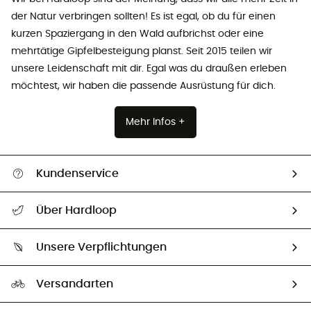
der Natur verbringen sollten! Es ist egal, ob du für einen
kurzen Spaziergang in den Wald aufbrichst oder eine
mehrtätige Gipfelbesteigung planst. Seit 2015 teilen wir
unsere Leidenschaft mit dir. Egal was du draußen erleben
möchtest, wir haben die passende Ausrüstung für dich.
Mehr Infos +
Kundenservice
Alle Hilfethemen
Über Hardloop
Sendungsverfolgung
Über uns
Größentabelle
Unsere Verpflichtungen
HardGuides
Rücksendung & Rückerstattung
Unser Fußabdruck
Unsere Botschafter
Versandarten
Vertrag widerrufen
Second hand