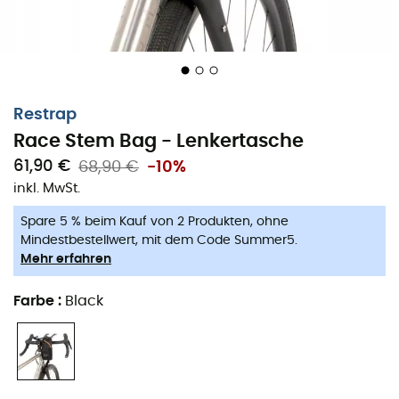
Restrap
Race Stem Bag - Lenkertasche
61,90 €
68,90 €
-10%
inkl. MwSt.
Spare 5 % beim Kauf von 2 Produkten, ohne
Ob du ein leidenschaftlicher Radfahrer oder ein
Mindestbestellwert, mit dem Code Summer5.
begeisterter Radtourenfahrer bist, die
Lenkertasche
Mehr erfahren
Restrap Race Stem Bag
ist das perfekte Accessoire, um
all deine wichtigen Dinge mitzunehmen. Diese
Tasche
Farbe
:
Black
lässt sich einfach an deinem
Lenker
befestigen und
bietet schnellen Zugriff auf deine Sachen, während du in
die Pedale trittst. Sie ist ideal für Langstreckenrennen
oder Radtouren.