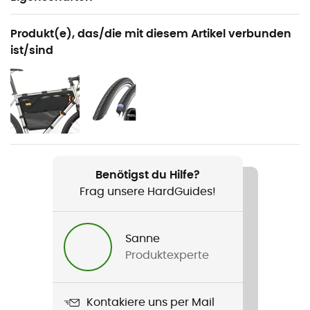
Geeignet für
Produkt(e), das/die mit diesem Artikel verbunden
Radsport
ist/sind
Geschlecht
Herren / Damen
Gewicht
86 g
Benötigst du Hilfe?
Produkt
Frag unsere HardGuides!
Race Stem Bag
Wasserdichtigkeit
Sanne
Ja
Produktexperte
Material
Nylon
Kontakiere uns per Mail