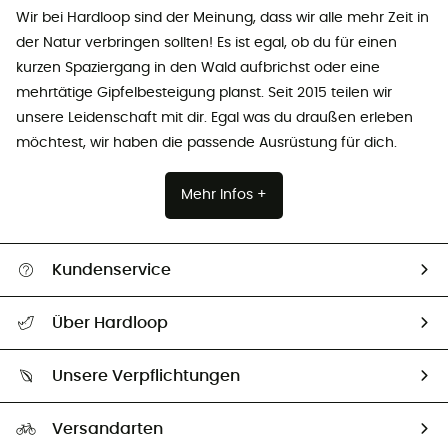
Wir bei Hardloop sind der Meinung, dass wir alle mehr Zeit in
der Natur verbringen sollten! Es ist egal, ob du für einen
kurzen Spaziergang in den Wald aufbrichst oder eine
mehrtätige Gipfelbesteigung planst. Seit 2015 teilen wir
unsere Leidenschaft mit dir. Egal was du draußen erleben
möchtest, wir haben die passende Ausrüstung für dich.
Mehr Infos +
Kundenservice
Alle Hilfethemen
Über Hardloop
Sendungsverfolgung
Über uns
Größentabelle
Unsere Verpflichtungen
HardGuides
Rücksendung & Rückerstattung
Unser Fußabdruck
Unsere Botschafter
Versandarten
Vertrag widerrufen
Second hand