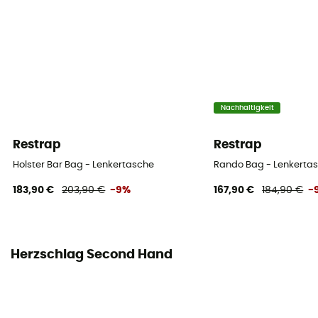
Nachhaltigkeit
Restrap
Restrap
Holster Bar Bag - Lenkertasche
Rando Bag - Lenkerta
183,90 €
203,90 €
-9%
167,90 €
184,90 €
-
Herzschlag Second Hand