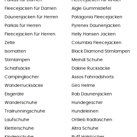
Parkas für Damen
Fleecejacken für Kinder
Fleecejacken für Damen
Aigle Gummistiefel
Daunenjacken für Herren
Patagonia Fleecejacken
Parkas für Herren
Pyrenex Daunenjacken
Fleecejacken für Herren
Helly Hansen Jacken
Zelte
Columbia Fleecejacken
Isomatten
Black Diamond Stirnlampen
Stirnlampen
Meindl Schuhe
Schlafsäcke
Dakine Rucksäcke
Campingkocher
Assos Fahrradshorts
Wanderrucksäcke
Giro Helme
Eisgeräte
Rab Daunenjacken
Wanderschuhe
Hundegeschirr
Trailrunningschuhe
Hundeleinen
Laufschuhe
Ortlieb Radtaschen
Kletterschuhe
Altra Schuhe