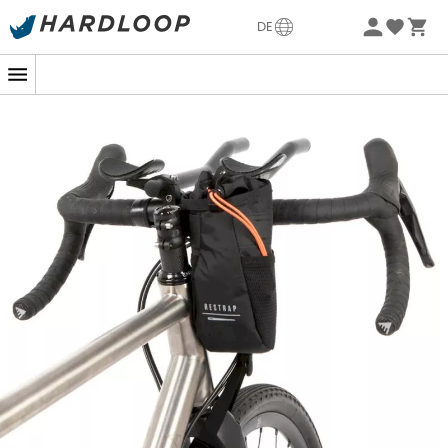
Sommerangebote🔥 -5% EXTRA ab 2 Produkten* Code
DE
Summer5
-5% Extra - Code Summer5