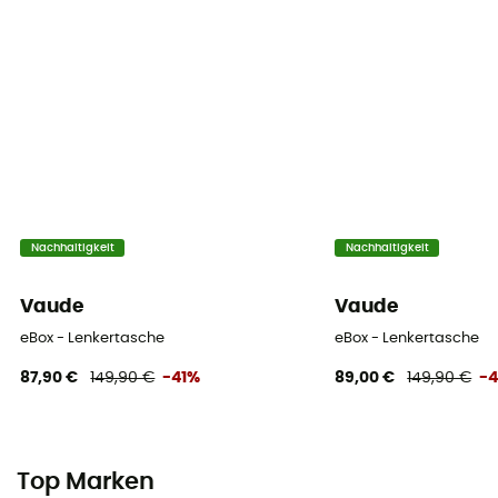
Nachhaltigkeit
Nachhaltigkeit
Vaude
Vaude
eBox - Lenkertasche
eBox - Lenkertasche
87,90 €
149,90 €
-41%
89,00 €
149,90 €
-
Top Marken