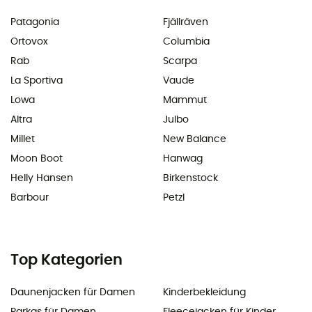
Patagonia
Fjällräven
Ortovox
Columbia
Rab
Scarpa
La Sportiva
Vaude
Lowa
Mammut
Altra
Julbo
Millet
New Balance
Moon Boot
Hanwag
Helly Hansen
Birkenstock
Barbour
Petzl
Top Kategorien
Daunenjacken für Damen
Kinderbekleidung