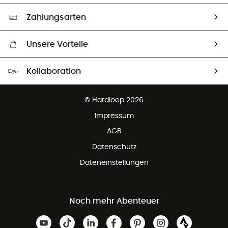
Auswahl an nachhaltigen Produkten
Zahlungsarten
Unsere Vorteile
Kostenloser Versand ab 100 €
Kollaboration
Kostenfreier Rückversand - 100 Tage Rückgaberecht
Partnerprogramm
Kundenservice ist kostenlos
© Hardloop 2026
Impressum
AGB
Datenschutz
Dateneinstellungen
Noch mehr Abenteuer