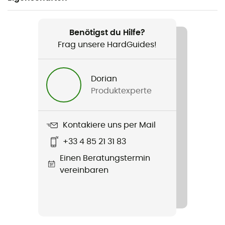
Geeignet für
Radsport / Fahrradtourismus
Benötigst du Hilfe?
Frag unsere HardGuides!
Geschlecht
Damen
Dorian
Produktexperte
Gewicht
2 x 390 g
Kontakiere uns per Mail
Produkt
+33 4 85 21 31 83
TVL Pavei II
Einen Beratungstermin
Steifigkeit der Laufsohle
vereinbaren
Durchschnitt
Austauschbare Innensohle
Ja