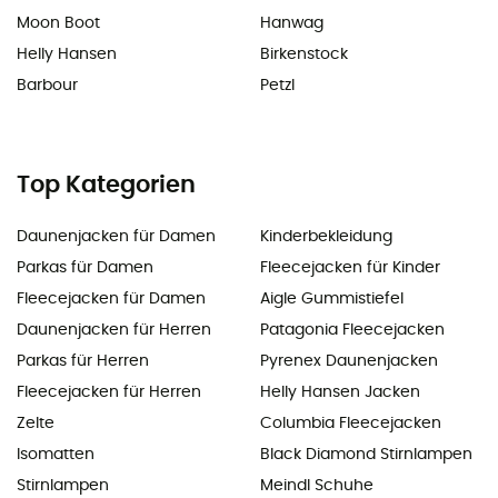
Moon Boot
Hanwag
Helly Hansen
Birkenstock
Barbour
Petzl
Top Kategorien
Daunenjacken für Damen
Kinderbekleidung
Parkas für Damen
Fleecejacken für Kinder
Fleecejacken für Damen
Aigle Gummistiefel
Daunenjacken für Herren
Patagonia Fleecejacken
Parkas für Herren
Pyrenex Daunenjacken
Fleecejacken für Herren
Helly Hansen Jacken
Zelte
Columbia Fleecejacken
Isomatten
Black Diamond Stirnlampen
Stirnlampen
Meindl Schuhe