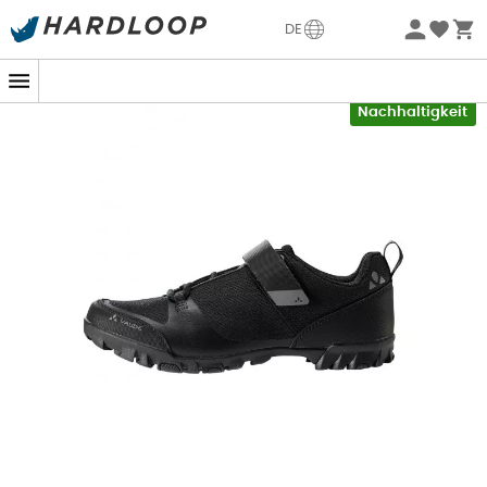
Sommerangebote🔥 -5% EXTRA ab 2 Produkten* Code
DE
Summer5
-5% Extra - Code Summer5
Nachhaltigkeit
Stell dir vor, du fährst durch spektakuläre Landschaften,