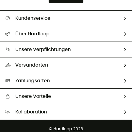
Kundenservice
Alle Hilfethemen
Über Hardloop
Sendungsverfolgung
Über uns
Größentabelle
Unsere Verpflichtungen
HardGuides
Rücksendung & Rückerstattung
Unser Fußabdruck
Unsere Botschafter
Versandarten
Vertrag widerrufen
Second hand
Auswahl an nachhaltigen Produkten
Zahlungsarten
Unsere Vorteile
Kostenloser Versand ab 100 €
Kollaboration
Kostenfreier Rückversand - 100 Tage Rückgaberecht
Partnerprogramm
Kundenservice ist kostenlos
© Hardloop 2026