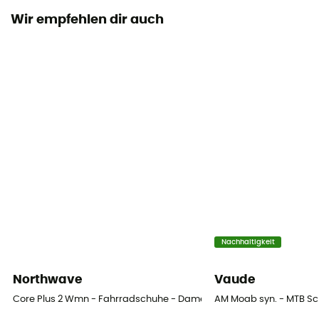
Wir empfehlen dir auch
Laufsohle
Caoutchouc
Höhe
Niedriger Schaft
Label
Recycelt / Material auf pflanzlicher Basis / PFC-Free
Verschlusssystem
Velcro
Obermaterial
Nachhaltigkeit
Mesh
Northwave
Vaude
Kompatibilität mit automatischen Pedalen
Core Plus 2 Wmn - Fahrradschuhe - Damen
AM Moab syn. - MTB S
SPD