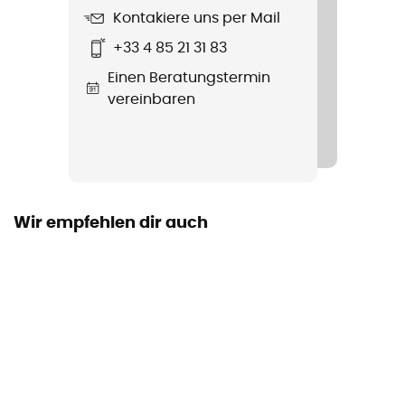
Technologien
Kontakiere uns per Mail
Gore-Tex®
+33 4 85 21 31 83
Einen Beratungstermin
Wasserdichtigkeit
vereinbaren
Ja
Steifigkeit der Laufsohle
Normal
Zwischensohle
Wir empfehlen dir auch
Air-Active®
Austauschbare Innensohle
Ja
Laufsohle
Contragrip®