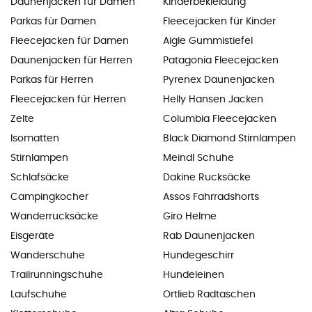
Daunenjacken für Damen
Kinderbekleidung
Parkas für Damen
Fleecejacken für Kinder
Fleecejacken für Damen
Aigle Gummistiefel
Daunenjacken für Herren
Patagonia Fleecejacken
Parkas für Herren
Pyrenex Daunenjacken
Fleecejacken für Herren
Helly Hansen Jacken
Zelte
Columbia Fleecejacken
Isomatten
Black Diamond Stirnlampen
Stirnlampen
Meindl Schuhe
Schlafsäcke
Dakine Rucksäcke
Campingkocher
Assos Fahrradshorts
Wanderrucksäcke
Giro Helme
Eisgeräte
Rab Daunenjacken
Wanderschuhe
Hundegeschirr
Trailrunningschuhe
Hundeleinen
Laufschuhe
Ortlieb Radtaschen