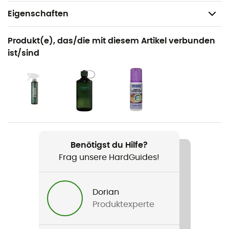
Eigenschaften
Geeignet für
Produkt(e), das/die mit diesem Artikel verbunden
Wandern / Nordic Walking / Trekking / Reise / Alltag /
ist/sind
Multi-Aktivitäten
Geschlecht
Herren
Gewicht
2 x 420 g
Benötigst du Hilfe?
Frag unsere HardGuides!
Produkt
Portland GTX®
Dorian
Dessus / Tige
Produktexperte
Leder