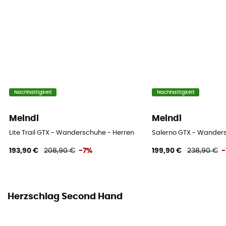
Nachhaltigkeit
Nachhaltigkeit
Meindl
Meindl
Lite Trail GTX - Wanderschuhe - Herren
Salerno GTX - Wander
193,90 €
208,90 €
-7%
199,90 €
238,90 €
-
Herzschlag Second Hand