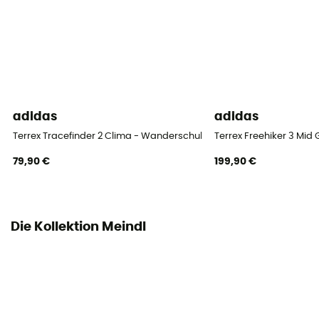
Höhe
Niedriger Schaft
Verschlusssystem
Schnürung
Obermaterial
adidas
adidas
Leder
Terrex Tracefinder 2 Clima - Wanderschuhe - Herren
Terrex Freehiker 3 Mi
79,90 €
199,90 €
Die Kollektion Meindl