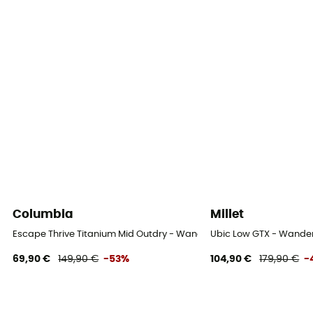
Columbia
Millet
Escape Thrive Titanium Mid Outdry - Wanderschuhe - Herren
Ubic Low GTX - Wande
69,90 €
149,90 €
-53%
104,90 €
179,90 €
-