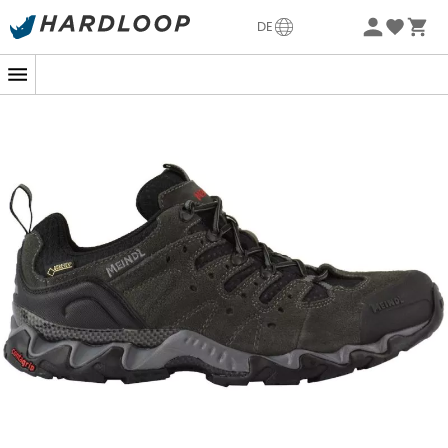
Mit sehr großem Komfort
garantieren diese
Meindl
Sommerangebote🔥 -5% EXTRA ab 2 Produkten* Code
Wanderschuhe einen guten
Schutz
, einen
sofortigen
DE
Summer5
Komfort
und den notwendigen
Grip
, um dich auf
nassen Waldwegen oder steinigen Bergpfaden zu
-5% Extra - Code Summer5
wagen.
Darüber hinaus sind sie
stabil und leicht
, kein Wunder,
dass sie eine
Referenz bei Meindl
sind!
Ob es regnet, du in eine Pfütze trittst oder im Schlamm
wanderst, dank der
wasserdichten Gore-Tex®-
Membran
bleiben deine Füße trocken. Die
Portland
GTX®
begleiten dich
das ganze Jahr über.
Die Außensohle ist mit
robusten Stollen
(Contagrip-
Sohlen) ausgestattet, die guten Grip und Haltbarkeit
gewährleisten. Sie bietet zudem einen
perfekten
Kompromiss zwischen Stabilität und Flexibilität
, um
Präzision und Geschmeidigkeit deiner Schritte zu
garantieren. So kannst du dich
auf allen Arten von