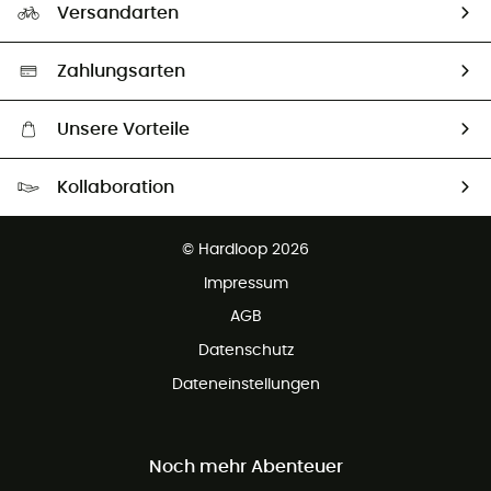
Unsere Botschafter
Versandarten
Vertrag widerrufen
Second hand
Auswahl an nachhaltigen Produkten
Zahlungsarten
Unsere Vorteile
Kostenloser Versand ab 100 €
Kollaboration
Kostenfreier Rückversand - 100 Tage Rückgaberecht
Partnerprogramm
Kundenservice ist kostenlos
© Hardloop 2026
Impressum
AGB
Datenschutz
Dateneinstellungen
Noch mehr Abenteuer