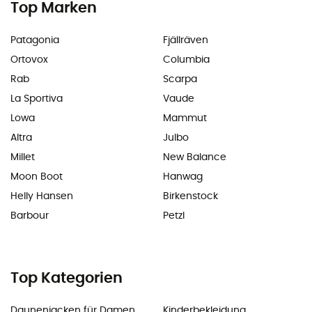
Top Marken
Patagonia
Fjällräven
Ortovox
Columbia
Rab
Scarpa
La Sportiva
Vaude
Lowa
Mammut
Altra
Julbo
Millet
New Balance
Moon Boot
Hanwag
Helly Hansen
Birkenstock
Barbour
Petzl
Top Kategorien
Daunenjacken für Damen
Kinderbekleidung