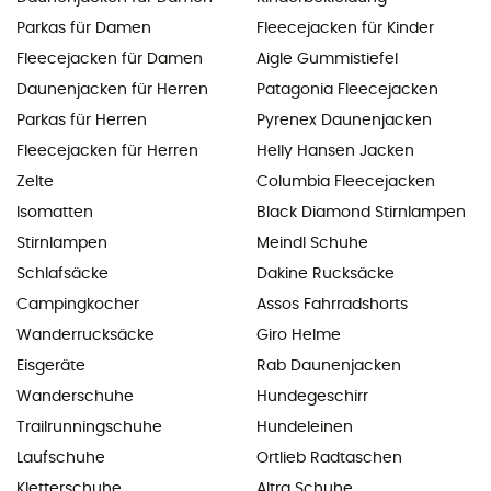
Parkas für Damen
Fleecejacken für Kinder
Fleecejacken für Damen
Aigle Gummistiefel
Daunenjacken für Herren
Patagonia Fleecejacken
Parkas für Herren
Pyrenex Daunenjacken
Fleecejacken für Herren
Helly Hansen Jacken
Zelte
Columbia Fleecejacken
Isomatten
Black Diamond Stirnlampen
Stirnlampen
Meindl Schuhe
Schlafsäcke
Dakine Rucksäcke
Campingkocher
Assos Fahrradshorts
Wanderrucksäcke
Giro Helme
Eisgeräte
Rab Daunenjacken
Wanderschuhe
Hundegeschirr
Trailrunningschuhe
Hundeleinen
Laufschuhe
Ortlieb Radtaschen
Kletterschuhe
Altra Schuhe