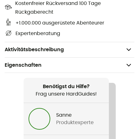
Kostenfreier Rückversand 100 Tage
Anzahl der Stürze: >20,
Rückgaberecht
Bei einem Sturzfaktor von 2: Fangstoßkraft: 10,2 kN /
Anzahl der Stürze: 8,
+1.000.000 ausgerüstete Abenteurer
CE-Zertifizierung EN 566 und EN 364,
Expertenberatung
Länge von 120 cm,
Gewicht: 105 g.
Aktivitätsbeschreibung
Eigenschaften
Geeignet für
Klettern / Bergsteigen
Benötigst du Hilfe?
Frag unsere HardGuides!
Gewicht
105 g
Sanne
Produktexperte
Produkt
Dynaloop 8,3 mm