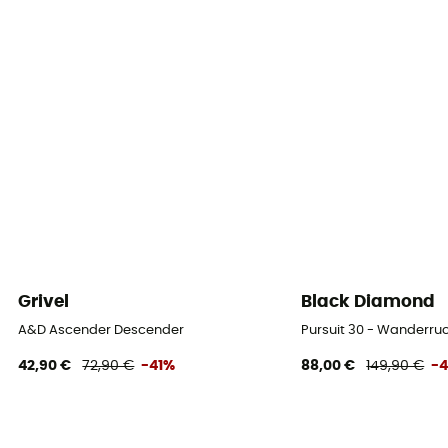
Grivel
Black Diamond
A&D Ascender Descender
Pursuit 30 - Wanderr
42,90 €
72,90 €
-41%
88,00 €
149,90 €
-