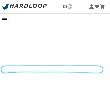
Sommerangebote🔥 -5% EXTRA ab 2 Produkten* Code
DE
Summer5
Hergestellt aus
dynamischem Seil mit 8,3 mm
Durchmesser
, ist der
Dynaloop
von
Beal
ideal zum
Einhängen, für eine Dreieckskonfiguration oder zur
Verankerung um einen Felsvorsprung.
Neben seiner Dynamik mit einer
Fangstoßkraft von 10,2
kN bei einem Sturzfaktor von 2
bietet dieses Seil einen
weiteren Vorteil gegenüber einer Bandschlinge. Das
Seilinnere wurde mit einer
UV-Schutzbehandlung
versehen, um widerstandsfähig gegen längere
Sonneneinstrahlung zu sein, und ist
durch den Mantel