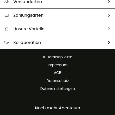
Versandarten
Vertrag widerrufen
Second hand
Auswahl an nachhaltigen Produkten
Zahlungsarten
Unsere Vorteile
Kostenloser Versand ab 100 €
Kollaboration
Kostenfreier Rückversand - 100 Tage Rückgaberecht
Partnerprogramm
Kundenservice ist kostenlos
© Hardloop 2026
Impressum
AGB
Datenschutz
Dateneinstellungen
Noch mehr Abenteuer