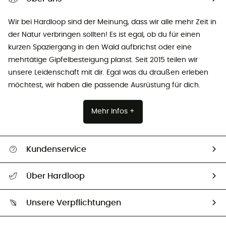
Wir bei Hardloop sind der Meinung, dass wir alle mehr Zeit in
der Natur verbringen sollten! Es ist egal, ob du für einen
kurzen Spaziergang in den Wald aufbrichst oder eine
mehrtätige Gipfelbesteigung planst. Seit 2015 teilen wir
unsere Leidenschaft mit dir. Egal was du draußen erleben
möchtest, wir haben die passende Ausrüstung für dich.
Mehr Infos +
Kundenservice
Alle Hilfethemen
Über Hardloop
Sendungsverfolgung
Über uns
Größentabelle
Unsere Verpflichtungen
HardGuides
Rücksendung & Rückerstattung
Unser Fußabdruck
Unsere Botschafter